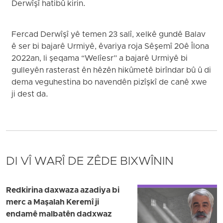
Derwîşî hatibû kirin.
Fercad Derwîşî yê temen 23 salî, xelkê gundê Balav
ê ser bi bajarê Urmiyê, êvariya roja Sêşemî 20ê Îlona
2022an, li şeqama “Welîesr” a bajarê Urmiyê bi
gulleyên rasterast ên hêzên hikûmetê birîndar bû û di
dema veguhestina bo navendên pizîşkî de canê xwe
ji dest da.
DI VÎ WARÎ DE ZÊDE BIXWÎNIN
Redkirina daxwaza azadiya bi
merc a Maşalah Keremî ji
endamê malbatên dadxwaz