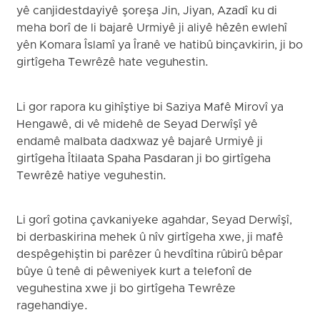
yê canjidestdayiyê şoreşa Jin, Jiyan, Azadî ku di
meha borî de li bajarê Urmiyê ji aliyê hêzên ewlehî
yên Komara Îslamî ya Îranê ve hatibû binçavkirin, ji bo
girtîgeha Tewrêzê hate veguhestin.
Li gor rapora ku gihîştiye bi Saziya Mafê Mirovî ya
Hengawê, di vê midehê de Seyad Derwîşî yê
endamê malbata dadxwaz yê bajarê Urmiyê ji
girtîgeha Îtilaata Spaha Pasdaran ji bo girtîgeha
Tewrêzê hatiye veguhestin.
Li gorî gotina çavkaniyeke agahdar, Seyad Derwîşî,
bi derbaskirina mehek û nîv girtîgeha xwe, ji mafê
despêgehiştin bi parêzer û hevdîtina rûbirû bêpar
bûye û tenê di pêweniyek kurt a telefonî de
veguhestina xwe ji bo girtîgeha Tewrêze
ragehandiye.