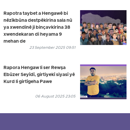
Rapotra taybet a Hengawê bi
nêzîkbûna destpêkirina sala nû
ya xwendinê ji binçavkirina 38
xwendekaran di heyama 9
mehan de
23 September 2025 09:51
Rapora Hengaw li ser Rewşa
Ebûzer Seyîdî, girtiyekî siyasî yê
Kurd li girtîgeha Pawe
06 August 2025 23:05