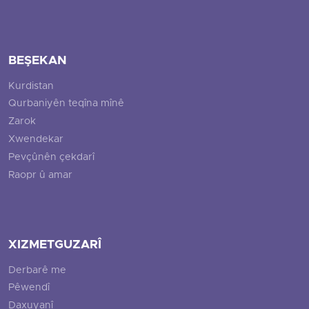
BEŞEKAN
Kurdistan
Qurbaniyên teqîna mînê
Zarok
Xwendekar
Pevçûnên çekdarî
Raopr û amar
XIZMETGUZARÎ
Derbarê me
Pêwendî
Daxuyanî