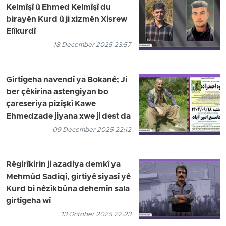
Kelmîşî û Ehmed Kelmîşî du
birayên Kurd û ji xizmên Xisrew
Elîkurdî
18 December 2025 23:57
Girtîgeha navendî ya Bokanê; Ji
ber çêkirina astengiyan bo
çareseriya pizîşkî Kawe
Ehmedzade jiyana xwe ji dest da
09 December 2025 22:12
Rêgirîkirin ji azadiya demkî ya
Mehmûd Sadiqî, girtiyê siyasî yê
Kurd bi nêzîkbûna dehemîn sala
girtîgeha wî
13 October 2025 22:23