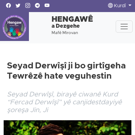
Kurdî
HENGAWÊ
a Dezgehe
Mafê Mirovan
Seyad Derwîşî ji bo girtîgeha
Tewrêzê hate veguhestin
Seyad Derwîşî, birayê ciwanê Kurd
“Fercad Derwîşî” yê canjidestdayiyê
şoreşa Jin, Ji