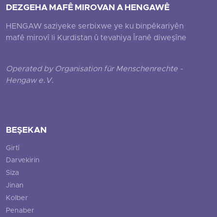
DEZGEHA MAFÊ MIROVAN A HENGAWÊ
HENGAW saziyeke serbixwe ye ku binpêkariyên
mafê mirovî li Kurdistan û tevahiya Îranê diweşîne
Operated by Organisation für Menschenrechte -
Hengaw e.V.
BEŞEKAN
Girtî
Darvekirin
Siza
Jinan
Kolber
Penaber