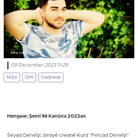
09 December 2023 11:29
Nûçe
Girtî
Dadxwaz
Hengaw; Şemî 9ê Kanûna 2023an
Seyad Derwîşî, birayê ciwanê Kurd “Fercad Derwîşî”