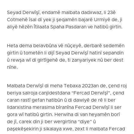
Seyad Derwîşî, endamê malbata dadxwaz, li 23ê
Cotmehê îsal di yek ji şeqamên bajarê Urmiyê de, ji
aliyê hêzên Îtilaata Spaha Pasdaran ve hatibû girtin.
Heta dema belavbûna vê nûçeyê, derbarê sedemên
girtin û tometên li dijî Seyad Derwîşî hatinî sepandin
û rewşa wî di girtîgehê de, ti zanyariyek nû ber dest
nîne.
Malbata Derwîşî di meha Tebaxa 2023an de, çend roj
beriya salroja canjidestdana “Fercad Derwîşî”, çend
caran rastî gefan hatibûn û di dawiyê de rê li ber
lidarxistina merasima bîranîna Fercad Derwîşî li ser
gora wî hatibû girtin. Herwiha di van heyamên borî
de jî, carek din ji ber wergirtina “diye” û
paşekêşekirin ji sikalaya xwe, zext li malbata Fercad