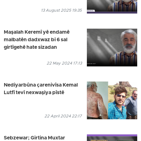
13 August 2025 19:35
Maşalah Keremî yê endamê
malbatên dadxwaz bi 6 sal
girtîgehê hate sizadan
22 May 2024 17:13
Nediyarbûna çarenivîsa Kemal
Lutfî tevî nexwaşiya pîstê
22 April 2024 22:17
Sebzewar; Girtina Muxtar