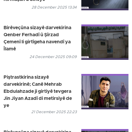
28 December 2025 13:34
Birêveçûna sizayê darvekirina
Qenber Ferhadî û Şîrzad
Çemenî li girtîgeha navendî ya
Îlamê
24 December 2025 09:09
Piştrastkirina sizayê
darvekirinê; Canê Mehrab
Ebdulahzade ji girtiyê tevgera
Jin Jiyan Azadî di metirsiyê de
ye
21 December 2025 22:23