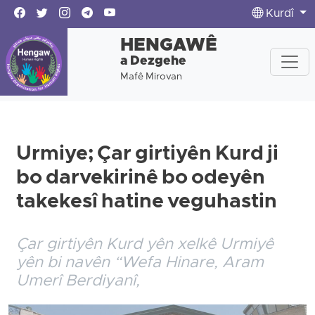
Kurdî
HENGAWÊ
a Dezgehe
Mafê Mirovan
Urmiye; Çar girtiyên Kurd ji
bo darvekirinê bo odeyên
takekesî hatine veguhastin
Çar girtiyên Kurd yên xelkê Urmiyê
yên bi navên “Wefa Hinare, Aram
Umerî Berdiyanî,