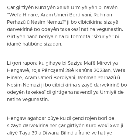
Çar girtiyên Kurd yên xelkê Urmiyê yên bi navên
“Wefa Hinare, Aram Umerî Berdiyanî, Rehman
Perhazû û Nesîm Nemazî” ji bo cîbicîkirina sizayê
darvekirinê bo odeyên takekesî hatine veguhestin.
Girtiyên hanê beriya niha bi tohmeta “sîxuriyê” bi
îdamê hatibûne sizadan.
Li gorî rapora ku gihaye bi Saziya Mafê Mirovî ya
Hengawê, roja Pêncşemî 28ê Kanûna 2023an, Wefa
Hinare, Aram Umerî Berdiyanî, Rehman Perhazû û
Nesîm Nemazî ji bo cîbicîkirina sizayê darvekirinê bo
odeyên takekesî di girtîgeha navendî ya Urmiyê de
hatine veguhestin.
Hengaw agahdar bûye ku di çend rojen borî de,
sizayê darvekirina her çar girtiyên Kurd wekî xwe ji
aliyê Taya 39 a Dîwana Bilind a Îranê ve hatiye