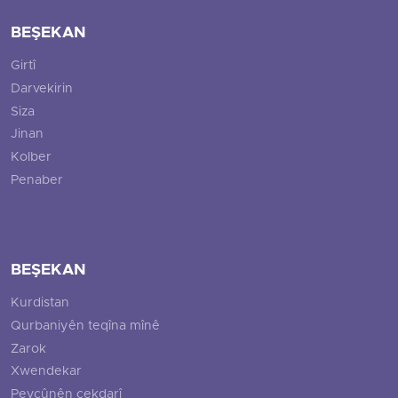
BEŞEKAN
Girtî
Darvekirin
Siza
Jinan
Kolber
Penaber
BEŞEKAN
Kurdistan
Qurbaniyên teqîna mînê
Zarok
Xwendekar
Pevçûnên çekdarî