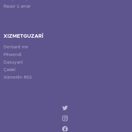
Raopr û amar
XIZMETGUZARÎ
Derbarê me
Pêwendî
Daxuyanî
Çalakî
Xizmetên RSS