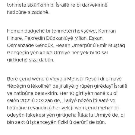
tohmeta sîxûrîkirin bi Îsraîlê re bi darvekirinê
hatibûne sizadanê.
Heman dadgehê bi tohmetên hevşêwe, Kamran
Hinare, Fexredîn Dûdkanlûyê Mîlan, Eşkan
Osmanzade Gendûk, Hesen Umerpûr û Emîr Muştaq
Gengeçîn yên xelkê Urmiyê her yek bi 10 sal
girtîgehê siza dabûn.
Berê çend wêne û vîdyo ji Mensûr Resûlî di bi navê
“lêpêçîn û lêkolînê” de ji aliyê girûpên girêdayî Îsraîlê
ve hatibûne belavkirin. Her 10 girtiyên hanê ku di
salên 2021 û 2022an de, ji aliyê hêzên Îtilaatê ve
hatibûne revandin û her yek ji wan çend mehan di
odeyên takekesî yên girtîgeha Îtilaata Urmiyê de, di
bin zext û îşkenceyên fîzîkî û derûnî de bûn.