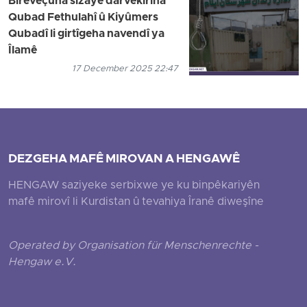
Birêveçûna sizayê darvekirina
Qubad Fethulahî û Kiyûmers
Qubadî li girtîgeha navendî ya
Îlamê
17 December 2025 22:47
DEZGEHA MAFÊ MIROVAN A HENGAWÊ
HENGAW saziyeke serbixwe ye ku binpêkariyên
mafê mirovî li Kurdistan û tevahiya Îranê diweşîne
Operated by Organisation für Menschenrechte -
Hengaw e.V.