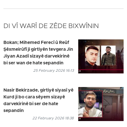
DI VÎ WARÎ DE ZÊDE BIXWÎNIN
Bokan; Mihemed Ferecî û Reûf
Şêxmeirûfî ji girtiyên tevgera Jin
Jiyan Azadî sizayê darvekirinê
bi ser wan de hate sepandin
25 February 2026 16:13
Nasir Bekirzade, girtiyê siyasî yê
Kurd ji bo cara sêyem sizayê
darvekirinê bi ser de hate
sepandin
22 February 2026 18:38