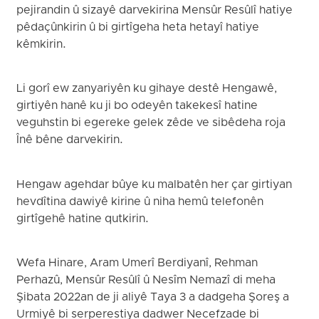
pejirandin û sizayê darvekirina Mensûr Resûlî hatiye
pêdaçûnkirin û bi girtîgeha heta hetayî hatiye
kêmkirin.
Li gorî ew zanyariyên ku gihaye destê Hengawê,
girtiyên hanê ku ji bo odeyên takekesî hatine
veguhstin bi egereke gelek zêde ve sibêdeha roja
Înê bêne darvekirin.
Hengaw agehdar bûye ku malbatên her çar girtiyan
hevdîtina dawiyê kirine û niha hemû telefonên
girtîgehê hatine qutkirin.
Wefa Hinare, Aram Umerî Berdiyanî, Rehman
Perhazû, Mensûr Resûlî û Nesîm Nemazî di meha
Şibata 2022an de ji aliyê Taya 3 a dadgeha Şoreş a
Urmiyê bi serperestiya dadwer Necefzade bi