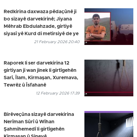
Redkirina daxwaza pêdaçûnê ji
bo sizayê darvekirinê; Jiyana
Mêhrab Ebdulahzade, girtiyê
siyasî yê Kurd di metirsiyê de ye
21 February 2026 20:40
Raporek li ser darvekirina 12
girtiyan ji wan jinek li girtîgehên
Sarî, Îlam, Kirmaşan, Xuremava,
Tewrêz û Îsfahanê
12 February 2026 17:39
Birêveçûna sizayê darvekirina
Nerîman Sûrî û Wîhan
Şahmihemedî li girtîgehên
Kirmaşan û Sineyê