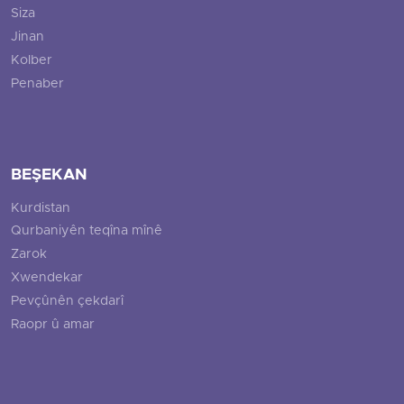
Siza
Jinan
Kolber
Penaber
BEŞEKAN
Kurdistan
Qurbaniyên teqîna mînê
Zarok
Xwendekar
Pevçûnên çekdarî
Raopr û amar