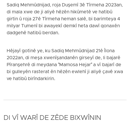
Sadiq Mehmûdnijad, roja Duşemî 3ê Tîrmeha 2023an,
di mala xwe de ji aliyê hêzên hikûmetê ve hatibû
girtin û roja 27ê Tîrmeha heman salê, bi barimteya 4
milyar Tumenî bi awayekî demkî heta dawî qonaxên
dadgehê hatibû berdan.
Hêjayî gotinê ye, ku Sadiq Mehmûdnijad 21ê Îlona
2022an, di meşa xwenîşandanên girseyî de, li bajarê
Pîranşehrê di meydana "Mamosa Hejar" a vî bajarî de
bi gulleyên rasterat ên hêzên ewlehî ji aliyê çavê xwa
ve hatibû birîndarkirin.
DI VÎ WARÎ DE ZÊDE BIXWÎNIN