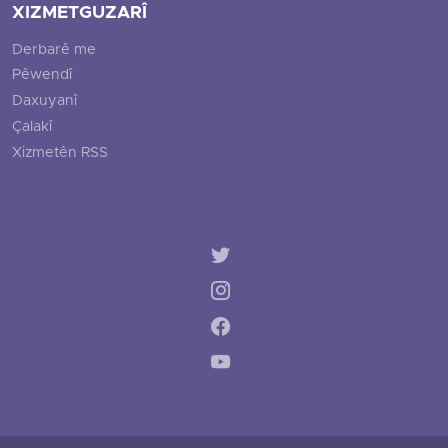
XIZMETGUZARÎ
Derbarê me
Pêwendî
Daxuyanî
Çalakî
Xizmetên RSS