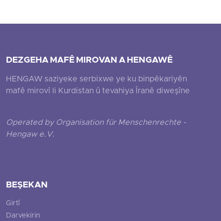
DEZGEHA MAFÊ MIROVAN A HENGAWÊ
HENGAW saziyeke serbixwe ye ku binpêkariyên
mafê mirovî li Kurdistan û tevahiya Îranê diweşîne
Operated by Organisation für Menschenrechte -
Hengaw e.V.
BEŞEKAN
Girtî
Darvekirin