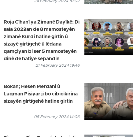
24 February 2024 10:02
Roja Cîhanî ya Zimanê Dayîkê; Di
sala 2023an de 8 mamosteyên
zimanê Kurdî hatine girtin û
sizayê girtîgehê û lêdana
qamçiyan bi ser 5 mamosteyên
dinê de hatiye sepandin
21 February 2024 19:46
Bokan; Hesen Merdanî û
Luqman Pîşiyar ji bo cîbicîkirina
sizayên girtîgehê hatine girtin
05 February 2024 14:06