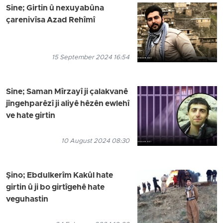
Sine; Girtin û nexuyabûna
çarenivîsa Azad Rehîmî
15 September 2024 16:54
Sine; Saman Mîrzayî ji çalakvanê
jîngehparêzî ji aliyê hêzên ewlehî
ve hate girtin
10 August 2024 08:30
Şino; Ebdulkerîm Kakûl hate
girtin û ji bo girtîgehê hate
veguhastin