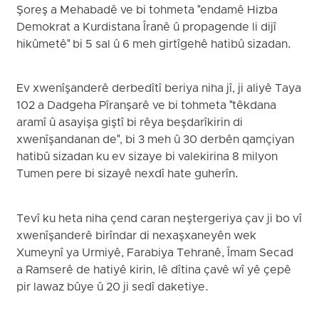
Şoreş a Mehabadê ve bi tohmeta "endamê Hizba
Demokrat a Kurdistana Îranê û propagende li dijî
hikûmetê" bi 5 sal û 6 meh girtîgehê hatibû sizadan.
Ev xwenîşanderê derbedîtî beriya niha jî, ji aliyê Taya
102 a Dadgeha Pîranşarê ve bi tohmeta "têkdana
aramî û asayişa giştî bi rêya beşdarîkirin di
xwenîşandanan de", bi 3 meh û 30 derbên qamçiyan
hatibû sizadan ku ev sizaye bi valekirina 8 milyon
Tumen pere bi sizayê nexdî hate guherîn.
Tevî ku heta niha çend caran neştergeriya çav ji bo vî
xwenîşanderê birîndar di nexaşxaneyên wek
Xumeynî ya Urmiyê, Farabiya Tehranê, Îmam Secad
a Ramserê de hatiyê kirin, lê dîtina çavê wî yê çepê
pir lawaz bûye û 20 ji sedî daketiye.