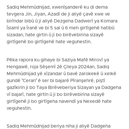
Sadiq Mehmûdnijad, xwenîşanderê ku di dema
tevgera Jin, Jiyan, Azadî de ji aliyê çavê xwe ve
birîndar bibû û ji aliyê Dezgeha Dadwerî ya Komara
Îslamî ya Îranê ve bi 5 sal û 6 meh girtîgehê hatibû
sizadan, hate girtin û ji bo birêvebirina sizayê
girtîgehê bo girtîgehê hate veguhestin.
Pêka rapora ku gihaye bi Saziya Mafê Mirovî ya
Hengawê, roja Sêşemî 2ê Çileya 2024an, Sadiq
Mehmûdnijad yê xîzandar û bavê zarokekê û xelkê
gundê "Ceran" ê ser bi bajarê Pîranşehrê, piştî
gazîkirin ji bo Taya Birêveberiya Sizayan ya Dadgeha
vî bajarî, hate girtin û ji bo birêvebirina sizayê
girtîgehê ji bo girtîgeha navendî ya Nexedê hate
veguhestin.
Sadiq Mehmûdnijad beriya niha ji aliyê Dadgeha