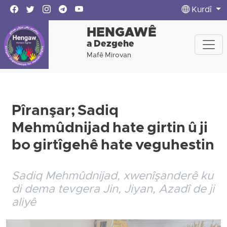
Kurdî
HENGAWÊ
a Dezgehe
Mafê Mirovan
Pîranşar; Sadiq
Mehmûdnijad hate girtin û ji
bo girtîgehê hate veguhestin
Sadiq Mehmûdnijad, xwenîşanderê ku
di dema tevgera Jin, Jiyan, Azadî de ji
aliyê