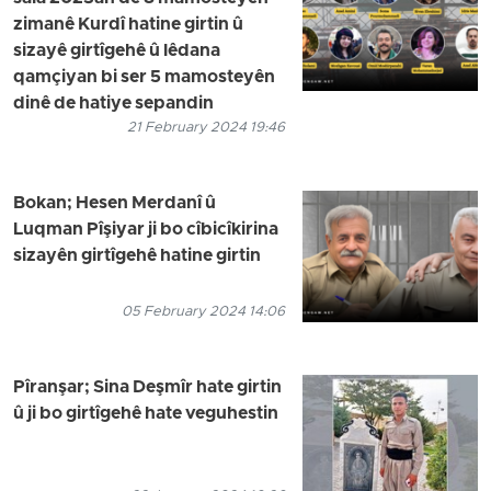
zimanê Kurdî hatine girtin û
sizayê girtîgehê û lêdana
qamçiyan bi ser 5 mamosteyên
dinê de hatiye sepandin
21 February 2024 19:46
Bokan; Hesen Merdanî û
Luqman Pîşiyar ji bo cîbicîkirina
sizayên girtîgehê hatine girtin
05 February 2024 14:06
Pîranşar; Sina Deşmîr hate girtin
û ji bo girtîgehê hate veguhestin