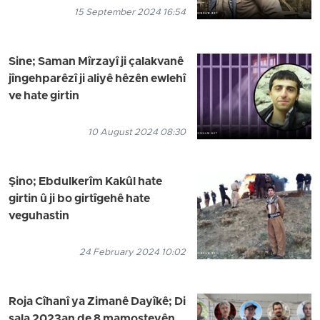
15 September 2024 16:54
Sine; Saman Mîrzayî ji çalakvanê
jîngehparêzî ji aliyê hêzên ewlehî
ve hate girtin
10 August 2024 08:30
Şino; Ebdulkerîm Kakûl hate
girtin û ji bo girtîgehê hate
veguhastin
24 February 2024 10:02
Roja Cîhanî ya Zimanê Dayîkê; Di
sala 2023an de 8 mamosteyên