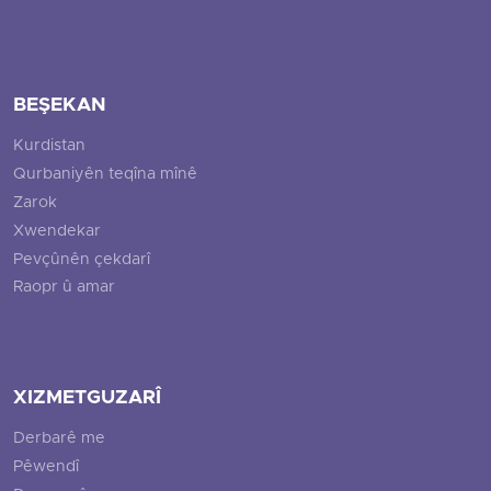
BEŞEKAN
Kurdistan
Qurbaniyên teqîna mînê
Zarok
Xwendekar
Pevçûnên çekdarî
Raopr û amar
XIZMETGUZARÎ
Derbarê me
Pêwendî