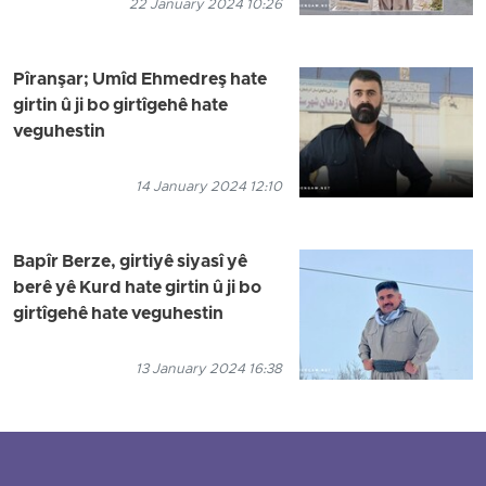
22 January 2024 10:26
Pîranşar; Umîd Ehmedreş hate
girtin û ji bo girtîgehê hate
veguhestin
14 January 2024 12:10
Bapîr Berze, girtiyê siyasî yê
berê yê Kurd hate girtin û ji bo
girtîgehê hate veguhestin
13 January 2024 16:38