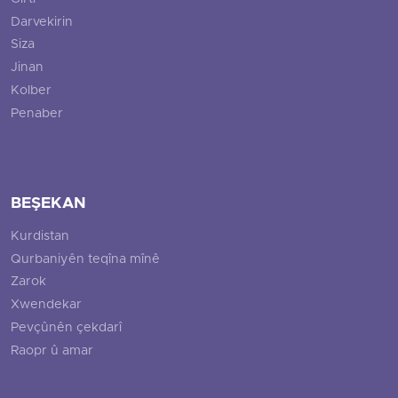
Darvekirin
Siza
Jinan
Kolber
Penaber
BEŞEKAN
Kurdistan
Qurbaniyên teqîna mînê
Zarok
Xwendekar
Pevçûnên çekdarî
Raopr û amar