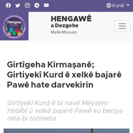
Kurdî
HENGAWÊ
a Dezgehe
Mafê Mirovan
Girtîgeha Kirmaşanê;
Girtiyekî Kurd ê xelkê bajarê
Pawê hate darvekirin
Girtiyekî Kurd ê bi navê Mêysem
Hebîbî û xelkê bajarê Pawê ku beriya
niha bi tohmeta