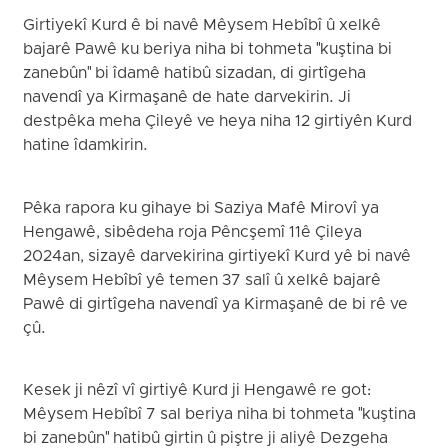
Girtiyekî Kurd ê bi navê Mêysem Hebîbî û xelkê
bajarê Pawê ku beriya niha bi tohmeta "kuştina bi
zanebûn" bi îdamê hatibû sizadan, di girtîgeha
navendî ya Kirmaşanê de hate darvekirin. Ji
destpêka meha Çileyê ve heya niha 12 girtiyên Kurd
hatine îdamkirin.
Pêka rapora ku gihaye bi Saziya Mafê Mirovî ya
Hengawê, sibêdeha roja Pêncşemî 11ê Çileya
2024an, sizayê darvekirina girtiyekî Kurd yê bi navê
Mêysem Hebîbî yê temen 37 salî û xelkê bajarê
Pawê di girtîgeha navendî ya Kirmaşanê de bi rê ve
çû.
Kesek ji nêzî vî girtiyê Kurd ji Hengawê re got:
Mêysem Hebîbî 7 sal beriya niha bi tohmeta "kuştina
bi zanebûn" hatibû girtin û piştre ji aliyê Dezgeha