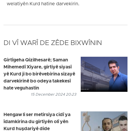
welatiyên Kurd hatine darvekirin.
DI VÎ WARÎ DE ZÊDE BIXWÎNIN
Girtîgeha Qizilhesarê; Saman
Mihemedî Xiyare, girtiyê siyasî
yê Kurd ji bo birêvebirina sizayê
darvekirinê bo odeya takekesî
hate veguhastin
15 December 2024 20:23
Hengaw li ser metirsiya cidî ya
îdamkirina du girtiyên olî yên
Kurd huşdariyê dide