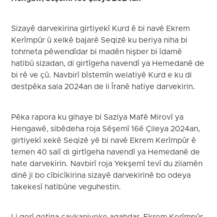
Sizayê darvekirina girtiyekî Kurd ê bi navê Ekrem
Kerîmpûr û xelkê bajarê Seqizê ku beriya niha bi
tohmeta pêwendîdar bi madên hişber bi îdamê
hatibû sizadan, di girtîgeha navendî ya Hemedanê de
bi rê ve çû. Navbirî bîstemîn welatiyê Kurd e ku di
destpêka sala 2024an de li Îranê hatiye darvekirin.
Pêka rapora ku gihaye bi Saziya Mafê Mirovî ya
Hengawê, sibêdeha roja Sêşemî 16ê Çileya 2024an,
girtiyekî xekê Seqizê yê bi navê Ekrem Kerîmpûr ê
temen 40 salî di girtîgeha navendî ya Hemedanê de
hate darvekirin. Navbirî roja Yekşemî tevî du zilamên
dinê ji bo cîbicîkirina sizayê darvekirinê bo odeya
takekesî hatibûne veguhestin.