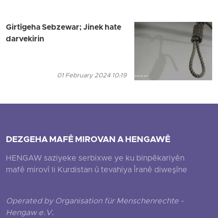
Girtîgeha Sebzewar; Jinek hate
darvekirin
01 February 2024 10:19
DEZGEHA MAFÊ MIROVAN A HENGAWÊ
HENGAW saziyeke serbixwe ye ku binpêkariyên
mafê mirovî li Kurdistan û tevahiya Îranê diweşîne
Operated by Organisation für Menschenrechte -
Hengaw e.V.