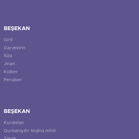
BEŞEKAN
Girtî
Darvekirin
Siza
Jinan
Kolber
Penaber
BEŞEKAN
Kurdistan
Qurbaniyên teqîna mînê
Zarok