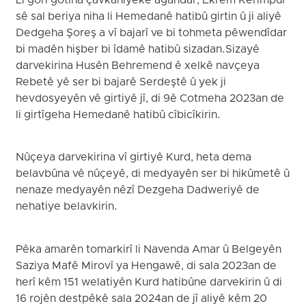
Li gorî gotina çavkaniyeke agahdar, Ekrem Kerîmpûr
sê sal beriya niha li Hemedanê hatibû girtin û ji aliyê
Dedgeha Şoreş a vî bajarî ve bi tohmeta pêwendîdar
bi madên hişber bi îdamê hatibû sizadan.Sizayê
darvekirina Husên Behremend ê xelkê navçeya
Rebetê yê ser bi bajarê Serdeştê û yek ji
hevdosyeyên vê girtiyê jî, di 9ê Cotmeha 2023an de
li girtîgeha Hemedanê hatibû cîbicîkirin.
Nûçeya darvekirina vî girtiyê Kurd, heta dema
belavbûna vê nûçeyê, di medyayên ser bi hikûmetê û
nenaze medyayên nêzî Dezgeha Dadweriyê de
nehatiye belavkirin.
Pêka amarên tomarkirî li Navenda Amar û Belgeyên
Saziya Mafê Mirovî ya Hengawê, di sala 2023an de
herî kêm 151 welatiyên Kurd hatibûne darvekirin û di
16 rojên destpêkê sala 2024an de jî aliyê kêm 20