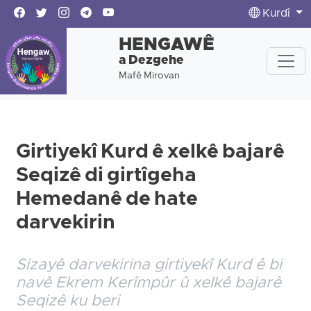
Kurdî
HENGAWÊ
a Dezgehe
Mafê Mirovan
Girtiyekî Kurd ê xelkê bajarê
Seqizê di girtîgeha
Hemedanê de hate
darvekirin
Sizayê darvekirina girtiyekî Kurd ê bi
navê Ekrem Kerîmpûr û xelkê bajarê
Seqizê ku beri