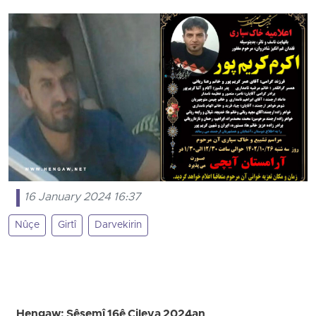
16 January 2024 16:37
Nûçe
Girtî
Darvekirin
Hengaw; Sêşemî 16ê Çileya 2024an