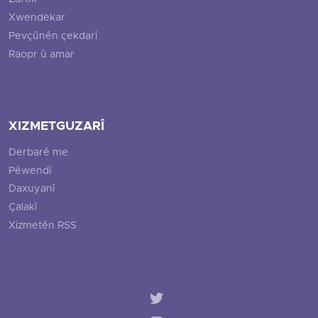
Xwendekar
Pevçûnên çekdarî
Raopr û amar
XIZMETGUZARÎ
Derbarê me
Pêwendî
Daxuyanî
Çalakî
Xizmetên RSS