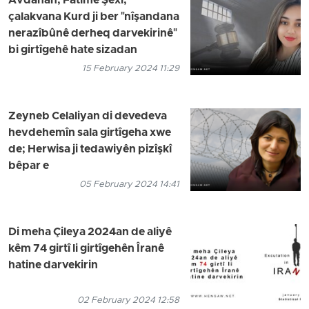
Avdanan; Fatime Şêxî,
çalakvana Kurd ji ber "nîşandana
nerazîbûnê derheq darvekirinê"
bi girtîgehê hate sizadan
15 February 2024 11:29
Zeyneb Celaliyan di devedeva
hevdehemîn sala girtîgeha xwe
de; Herwisa ji tedawiyên pizîşkî
bêpar e
05 February 2024 14:41
Di meha Çileya 2024an de aliyê
kêm 74 girtî li girtîgehên Îranê
hatine darvekirin
02 February 2024 12:58