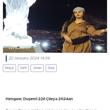
22 January 2024 14:56
Nûçe
Girtî
Jinan
Siza
Hengaw; Duşemî 22ê Çileya 2024an