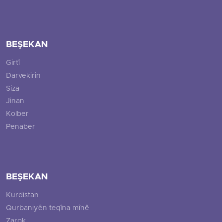
BEŞEKAN
Girtî
Darvekirin
Siza
Jinan
Kolber
Penaber
BEŞEKAN
Kurdistan
Qurbaniyên teqîna mînê
Zarok