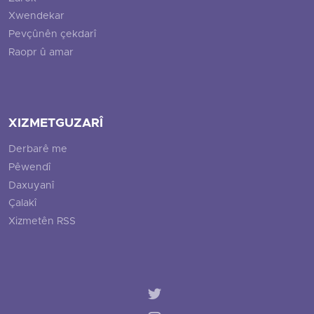
Xwendekar
Pevçûnên çekdarî
Raopr û amar
XIZMETGUZARÎ
Derbarê me
Pêwendî
Daxuyanî
Çalakî
Xizmetên RSS