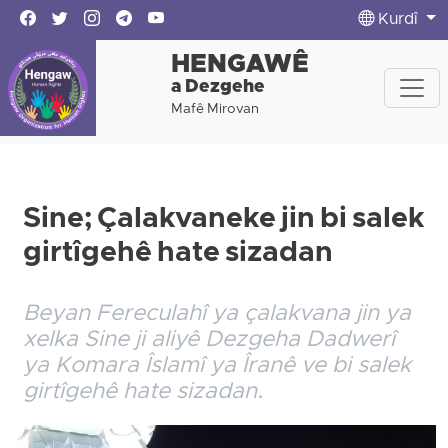
Kurdî
HENGAWÊ
a Dezgehe
Mafê Mirovan
Sine; Çalakvaneke jin bi salek
girtîgehê hate sizadan
Beyan Fereculahî ya çalakvana jin ya
xelka Sine ji aliyê Dezgeha Dadwerî
ya Komara Îslamî ya Îranê ve bi salek
girtîgehê hate sizadan.