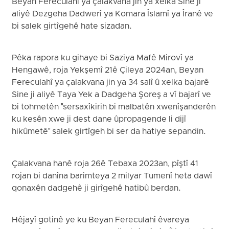
Beyan Fereculahî ya çalakvana jin ya xelka Sine ji
aliyê Dezgeha Dadwerî ya Komara Îslamî ya Îranê ve
bi salek girtîgehê hate sizadan.
Pêka rapora ku gihaye bi Saziya Mafê Mirovî ya
Hengawê, roja Yekşemî 21ê Çileya 2024an, Beyan
Fereculahî ya çalakvana jin ya 34 salî û xelka bajarê
Sine ji aliyê Taya Yek a Dadgeha Şoreş a vî bajarî ve
bi tohmetên "sersaxîkirih bi malbatên xwenîşanderên
ku kesên xwe ji dest dane ûpropagende li dijî
hikûmetê" salek girtîgeh bi ser da hatiye sepandin.
Çalakvana hanê roja 26ê Tebaxa 2023an, pîştî 41
rojan bi danîna barimteya 2 milyar Tumenî heta dawî
qonaxên dadgehê ji girîgehê hatibû berdan.
Hêjayî gotinê ye ku Beyan Fereculahî êvareya