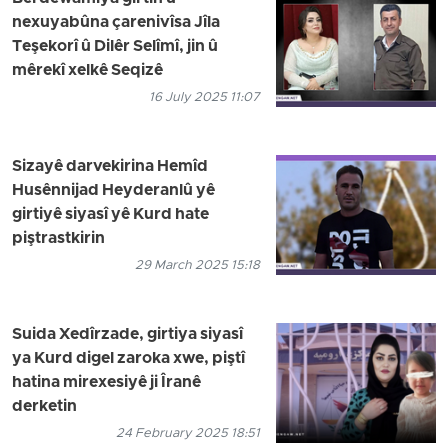
nexuyabûna çarenivîsa Jîla
Teşekorî û Dilêr Selîmî, jin û
mêrekî xelkê Seqizê
16 July 2025 11:07
Sizayê darvekirina Hemîd
Husênnijad Heyderanlû yê
girtiyê siyasî yê Kurd hate
piştrastkirin
29 March 2025 15:18
Suida Xedîrzade, girtiya siyasî
ya Kurd digel zaroka xwe, piştî
hatina mirexesiyê ji Îranê
derketin
24 February 2025 18:51