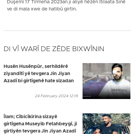
Duşemî 17 Tîrmeha 2023an ji aliyê hêzên Îtilaata Sinê
ve di mala xwe de hatibû girtin.
DI VÎ WARÎ DE ZÊDE BIXWÎNIN
Husên Husênpûr, serhildêrê
ziyandîtî yê tevgera Jin Jiyan
Azadî bi girtîgehê hate sizadan
24 February 2024 12:19
Îlam; Cîbicîkirina sizayê
girtîgeha Museyib Fetahbeygî, ji
girtiyên tevgera Jin Jiyan Azadî