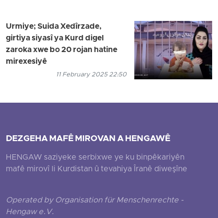
Urmiye; Suida Xedîrzade,
girtiya siyasî ya Kurd digel
zaroka xwe bo 20 rojan hatine
mirexesiyê
11 February 2025 22:50
DEZGEHA MAFÊ MIROVAN A HENGAWÊ
HENGAW saziyeke serbixwe ye ku binpêkariyên
mafê mirovî li Kurdistan û tevahiya Îranê diweşîne
Operated by Organisation für Menschenrechte -
Hengaw e.V.