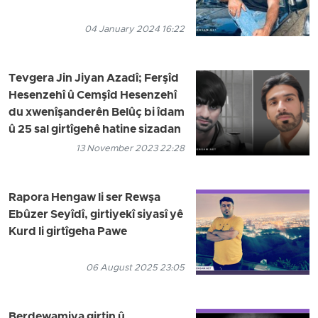
04 January 2024 16:22
Tevgera Jin Jiyan Azadî; Ferşîd
Hesenzehî û Cemşîd Hesenzehî
du xwenîşanderên Belûç bi îdam
û 25 sal girtîgehê hatine sizadan
13 November 2023 22:28
Rapora Hengaw li ser Rewşa
Ebûzer Seyîdî, girtiyekî siyasî yê
Kurd li girtîgeha Pawe
06 August 2025 23:05
Berdewamiya girtin û