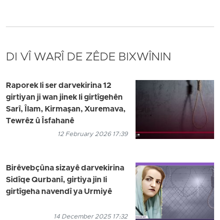
DI VÎ WARÎ DE ZÊDE BIXWÎNIN
Raporek li ser darvekirina 12
girtiyan ji wan jinek li girtîgehên
Sarî, Îlam, Kirmaşan, Xuremava,
Tewrêz û Îsfahanê
12 February 2026 17:39
Birêvebçûna sizayê darvekirina
Sidîqe Qurbanî, girtiya jin li
girtîgeha navendî ya Urmiyê
14 December 2025 17:32