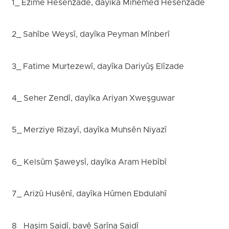
1_ Ezîme Hesenzade, dayîka Mihemed Hesenzade
2_ Sahîbe Weysî, dayîka Peyman Mînberî
3_ Fatime Murtezewî, dayîka Dariyûş Elîzade
4_ Seher Zendî, dayîka Ariyan Xweşguwar
5_ Merziye Rizayî, dayîka Muhsên Niyazî
6_ Kelsûm Şaweysî, dayîka Aram Hebîbî
7_ Arizû Husênî, dayîka Hûmen Ebdulahî
8_ Haşim Saidî, bavê Sarîna Saidî