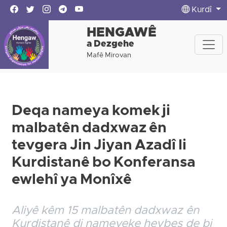
Kurdî
HENGAWÊ
a Dezgehe
Mafê Mirovan
Deqa nameya komek ji
malbatên dadxwaz ên
tevgera Jin Jiyan Azadî li
Kurdistanê bo Konferansa
ewlehî ya Monîxê
Aliyê kêm 15 malbatên dadxwaz ên
Kurdistanê di nameyeke hevbeş de bi