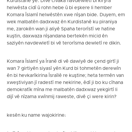
Kurdistanê ye. Divê civaka navdewletî bi kiryra
helwêsta cidî û rohn hebe û bi eşkere li hember
Komara Îslamî helwêstên xwe nîşan bide. Duyem, em
wek malbatên dadxwaz ên Kurdistanê ku piraniya
me, zarokên wan ji aliyê Spaha terorîstî ve hatine
kuştin, daxwaza nîşandana bertekên micid ên
saziyên navdewletî bi vê terorîsma dewletî re dikin.
Komara Îslamî ya Îranê di vê dawiyê de çend girtî ji
wan 7 girtiyên siyasî yên Kurd bi tohmetên derewîn
ên bi hevkarîkirina Îsraîlê re kuştine; heta termên van
xweştiviyan jî radestî me nekirine, êdî ji bo ku cîhana
demokratîk mîna me malbatên dadxwaz yekgirtî li
dijî vê nîzama xwînmij raweste, divê çi were kirin?
kesên ku name wajokirine: