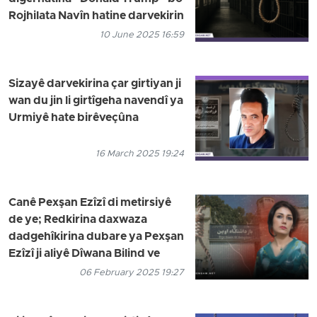
Rojhilata Navîn hatine darvekirin
10 June 2025 16:59
Sizayê darvekirina çar girtiyan ji
wan du jin li girtîgeha navendî ya
Urmiyê hate birêveçûna
16 March 2025 19:24
Canê Pexşan Ezîzî di metirsiyê
de ye; Redkirina daxwaza
dadgehîkirina dubare ya Pexşan
Ezîzî ji aliyê Dîwana Bilind ve
06 February 2025 19:27