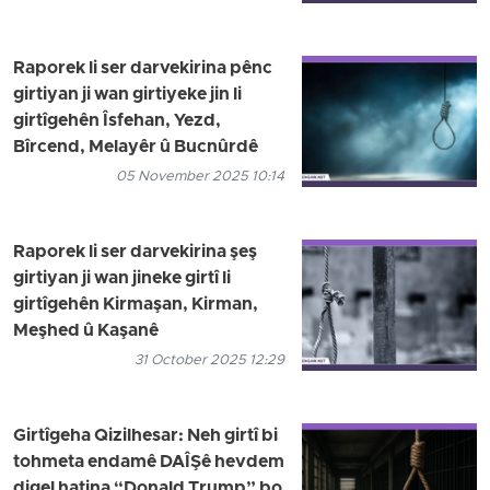
Raporek li ser darvekirina pênc
girtiyan ji wan girtiyeke jin li
girtîgehên Îsfehan, Yezd,
Bîrcend, Melayêr û Bucnûrdê
05 November 2025 10:14
Raporek li ser darvekirina şeş
girtiyan ji wan jineke girtî li
girtîgehên Kirmaşan, Kirman,
Meşhed û Kaşanê
31 October 2025 12:29
Girtîgeha Qizilhesar: Neh girtî bi
tohmeta endamê DAÎŞê hevdem
digel hatina “Donald Trump” bo