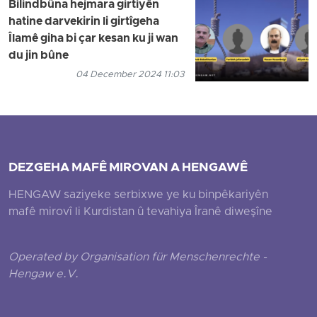
Bilindbûna hejmara girtiyên
hatine darvekirin li girtîgeha
Îlamê giha bi çar kesan ku ji wan
du jin bûne
04 December 2024 11:03
DEZGEHA MAFÊ MIROVAN A HENGAWÊ
HENGAW saziyeke serbixwe ye ku binpêkariyên
mafê mirovî li Kurdistan û tevahiya Îranê diweşîne
Operated by Organisation für Menschenrechte -
Hengaw e.V.