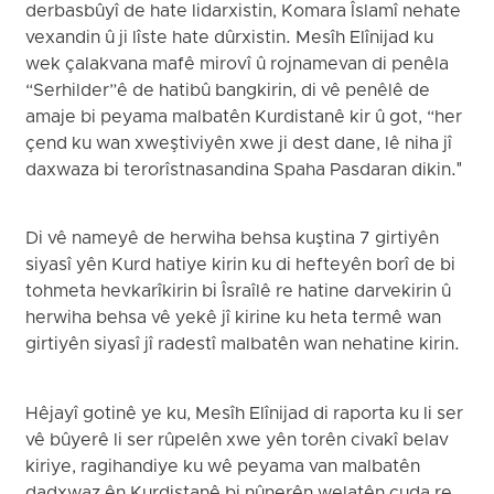
derbasbûyî de hate lidarxistin, Komara Îslamî nehate
vexandin û ji lîste hate dûrxistin. Mesîh Elînijad ku
wek çalakvana mafê mirovî û rojnamevan di penêla
“Serhilder”ê de hatibû bangkirin, di vê penêlê de
amaje bi peyama malbatên Kurdistanê kir û got, “her
çend ku wan xweştiviyên xwe ji dest dane, lê niha jî
daxwaza bi terorîstnasandina Spaha Pasdaran dikin."
Di vê nameyê de herwiha behsa kuştina 7 girtiyên
siyasî yên Kurd hatiye kirin ku di hefteyên borî de bi
tohmeta hevkarîkirin bi Îsraîlê re hatine darvekirin û
herwiha behsa vê yekê jî kirine ku heta termê wan
girtiyên siyasî jî radestî malbatên wan nehatine kirin.
Hêjayî gotinê ye ku, Mesîh Elînijad di raporta ku li ser
vê bûyerê li ser rûpelên xwe yên torên civakî belav
kiriye, ragihandiye ku wê peyama van malbatên
dadxwaz ên Kurdistanê bi nûnerên welatên cuda re