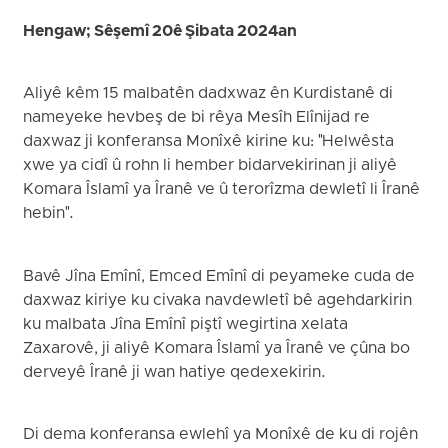
Hengaw; Sêşemî 20ê Şibata 2024an
Aliyê kêm 15 malbatên dadxwaz ên Kurdistanê di
nameyeke hevbeş de bi rêya Mesîh Elînijad re
daxwaz ji konferansa Monîxê kirine ku: "Helwêsta
xwe ya cidî û rohn li hember bidarvekirinan ji aliyê
Komara Îslamî ya Îranê ve û terorîzma dewletî li Îranê
hebin".
Bavê Jîna Emînî, Emced Emînî di peyameke cuda de
daxwaz kiriye ku civaka navdewletî bê agehdarkirin
ku malbata Jîna Emînî piştî wegirtina xelata
Zaxarovê, ji aliyê Komara Îslamî ya Îranê ve çûna bo
derveyê Îranê ji wan hatiye qedexekirin.
Di dema konferansa ewlehî ya Monîxê de ku di rojên