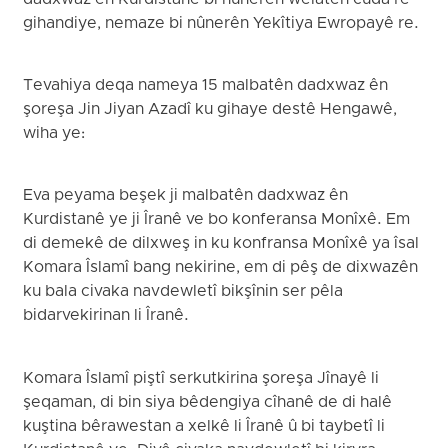
gihandiye, nemaze bi nûnerên Yekîtiya Ewropayê re.
Tevahiya deqa nameya 15 malbatên dadxwaz ên
şoreşa Jin Jiyan Azadî ku gihaye destê Hengawê,
wiha ye:
Eva peyama beşek ji malbatên dadxwaz ên
Kurdistanê ye ji Îranê ve bo konferansa Monîxê. Em
di demekê de dilxweş in ku konfransa Monîxê ya îsal
Komara Îslamî bang nekirine, em di pêş de dixwazên
ku bala civaka navdewletî bikşînin ser pêla
bidarvekirinan li Îranê.
Komara Îslamî piştî serkutkirina şoreşa Jînayê li
şeqaman, di bin siya bêdengiya cîhanê de di halê
kuştina bêrawestan a xelkê li Îranê û bi taybetî li