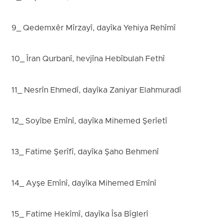
9_ Qedemxêr Mîrzayî, dayîka Yehiya Rehîmî
10_ Îran Qurbanî, hevjîna Hebîbulah Fethî
11_ Nesrîn Ehmedî, dayîka Zaniyar Elahmuradî
12_ Soyîbe Emînî, dayîka Mihemed Şerîetî
13_ Fatime Şerîfî, dayîka Şaho Behmenî
14_ Ayşe Emînî, dayîka Mihemed Emînî
15_ Fatime Hekîmî, dayîka Îsa Bîglerî