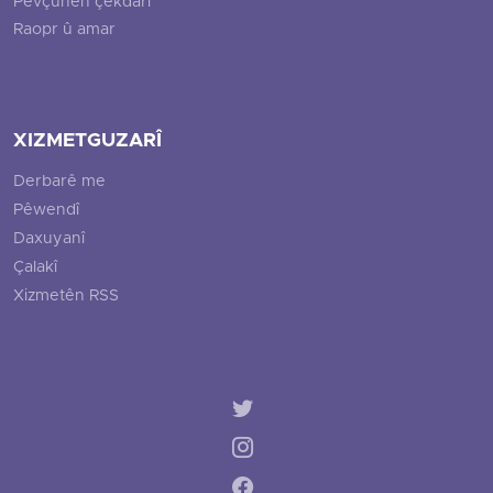
Pevçûnên çekdarî
Raopr û amar
XIZMETGUZARÎ
Derbarê me
Pêwendî
Daxuyanî
Çalakî
Xizmetên RSS