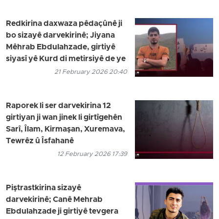
Redkirina daxwaza pêdaçûnê ji
bo sizayê darvekirinê; Jiyana
Mêhrab Ebdulahzade, girtiyê
siyasî yê Kurd di metirsiyê de ye
21 February 2026 20:40
Raporek li ser darvekirina 12
girtiyan ji wan jinek li girtîgehên
Sarî, Îlam, Kirmaşan, Xuremava,
Tewrêz û Îsfahanê
12 February 2026 17:39
Piştrastkirina sizayê
darvekirinê; Canê Mehrab
Ebdulahzade ji girtiyê tevgera