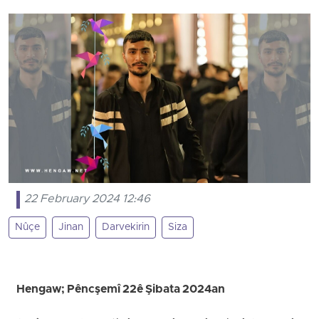
22 February 2024 12:46
Nûçe
Jinan
Darvekirin
Siza
Hengaw; Pêncşemî 22ê Şibata 2024an