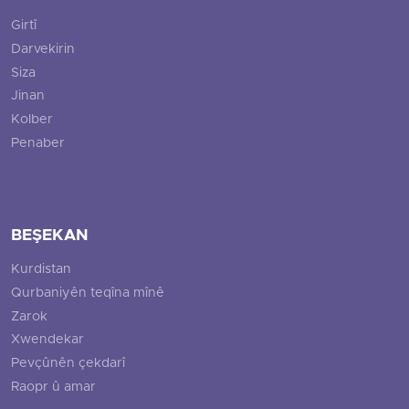
Girtî
Darvekirin
Siza
Jinan
Kolber
Penaber
BEŞEKAN
Kurdistan
Qurbaniyên teqîna mînê
Zarok
Xwendekar
Pevçûnên çekdarî
Raopr û amar