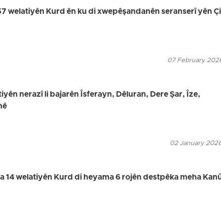
57 welatiyên Kurd ên ku di xwepêşandanên seranserî yên Ç
07 February 2026
iyên nerazî li bajarên Îsferayn, Dêluran, Dere Şar, Îze,
nê
02 January 2026
ina 14 welatiyên Kurd di heyama 6 rojên destpêka meha Kan