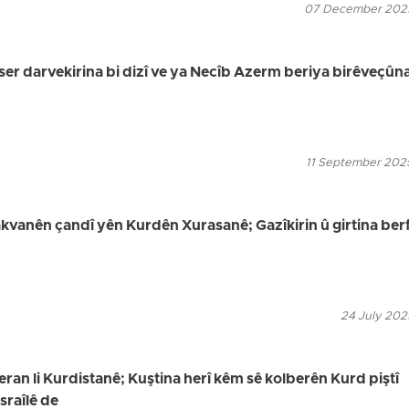
07 December 2025
ser darvekirina bi dizî ve ya Necîb Azerm beriya birêveçûn
11 September 2025
akvanên çandî yên Kurdên Xurasanê; Gazîkirin û girtina ber
24 July 202
ran li Kurdistanê; Kuştina herî kêm sê kolberên Kurd piştî
sraîlê de