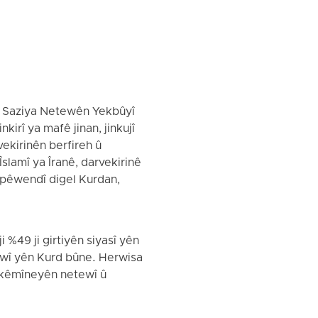
a Saziya Netewên Yekbûyî
kirî ya mafê jinan, jinkujî
vekirinên berfireh û
Îslamî ya Îranê, darvekirinê
i pêwendî digel Kurdan,
%49 ji girtiyên siyasî yên
tewî yên Kurd bûne. Herwisa
ji kêmîneyên netewî û