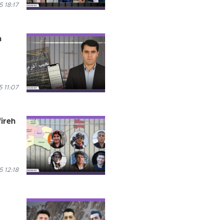
 18:17
a
 11:07
fireh
5 12:18