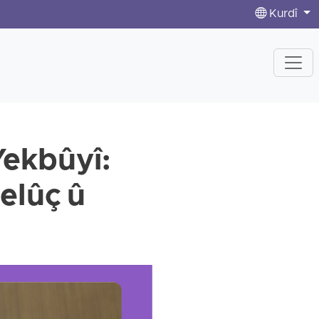
Kurdî
Yekbûyî:
Belûç û