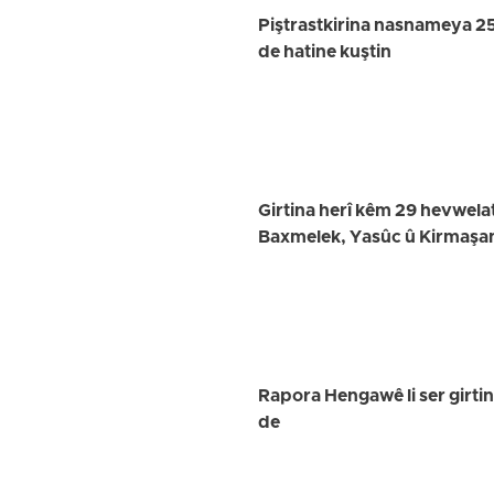
Piştrastkirina nasnameya 2
de hatine kuştin
Girtina herî kêm 29 hevwelat
Baxmelek, Yasûc û Kirmaşa
Rapora Hengawê li ser girt
de