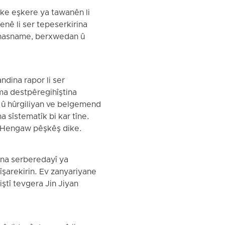
eke eşkere ya tawanên li
enê li ser tepeserkirina
a nasname, berxwedan û
dina rapor li ser
ema destpêregihîştina
 û hûrgiliyan ve belgemend
 sîstematîk bi kar tîne.
u Hengaw pêşkêş dike.
irina serberedayî ya
îşarekirin. Ev zanyariyane
ştî tevgera Jin Jiyan