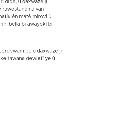
î dide, û daxwazê ji
o rawestandina van
matîk ên mafê mirovî û
n, belkî bi awayekî bi
î berdewam be û daxwazê ji
eke tawana dewletî ye û