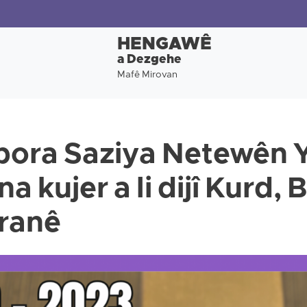
HENGAWÊ
a Dezgehe
Mafê Mirovan
apora Saziya Netewên 
 kujer a li dijî Kurd, 
Îranê