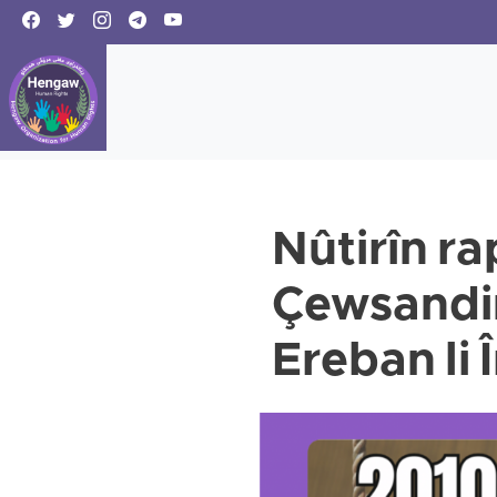
Nûtirîn r
Çewsandina
Ereban li 