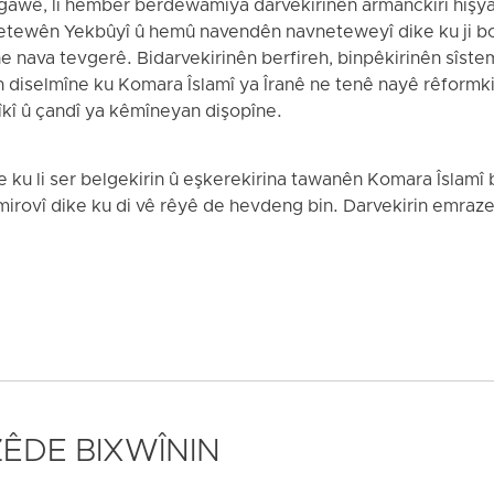
awê, li hember berdewamiya darvekirinên armanckirî hişyar
etewên Yekbûyî û hemû navendên navneteweyî dike ku ji b
nava tevgerê. Bidarvekirinên berfireh, binpêkirinên sîste
selmîne ku Komara Îslamî ya Îranê ne tenê nayê rêformkiri
îzîkî û çandî ya kêmîneyan dişopîne.
 ku li ser belgekirin û eşkerekirina tawanên Komara Îslam
rovî dike ku di vê rêyê de hevdeng bin. Darvekirin emraz
 ZÊDE BIXWÎNIN