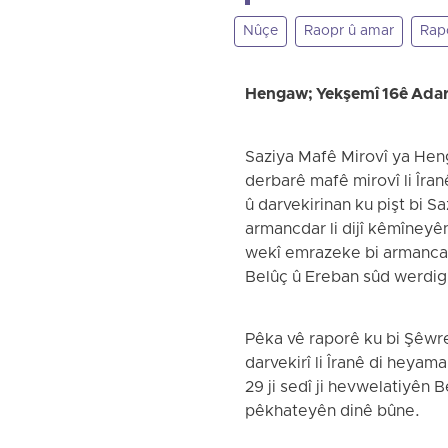
Nûçe
Raopr û amar
Rap
‌Hengaw; Yekşemî 16ê Ada
Saziya Mafê Mirovî ya Hen
derbarê mafê mirovî li Îranê
û darvekirinan ku pişt bi S
armancdar li dijî kêmîneyên
wekî emrazeke bi armancar b
Belûç û Ereban sûd werdig
Pêka vê raporê ku bi Şêwre
darvekirî li Îranê di heya
29 ji sedî ji hevwelatiyên B
pêkhateyên dinê bûne.