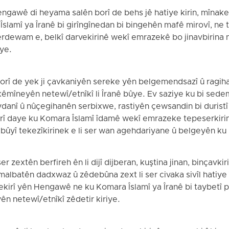
ngawê di heyama salên borî de behs jê hatiye kirin, mînak
Îslamî ya Îranê bi girîngînedan bi bingehên mafê mirovî, ne t
berdewam e, belkî darvekirinê wekî emrazekê bo jinavbirin
ye.
î de yek ji çavkaniyên sereke yên belgemendsazî û ragihan
 kêmîneyên netewî/etnîkî li Îranê bûye. Ev saziye ku bi sed
danî û nûçegihanên serbixwe, rastiyên çewsandin bi duristî
yarî daye ku Komara Îslamî îdamê wekî emrazeke tepeserkirina
ûyî tekezîkirinek e li ser wan agehdariyane û belgeyên k
er zextên berfireh ên li dijî dijberan, kuştina jinan, binçavk
malbatên dadxwaz û zêdebûna zext li ser civaka sivîl hatiye 
ekirî yên Hengawê ne ku Komara Îslamî ya Îranê bi taybetî pi
n netewî/etnîkî zêdetir kiriye.