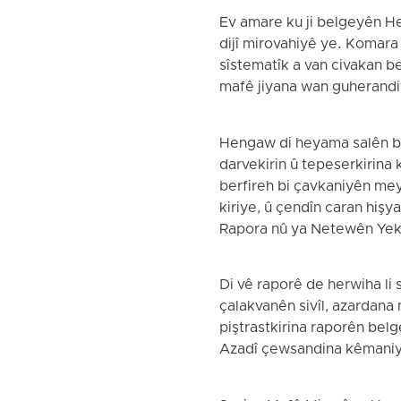
Ev amare ku ji belgeyên He
dijî mirovahiyê ye. Komara 
sîstematîk a van civakan 
mafê jiyana wan guherandi
Hengaw di heyama salên bor
darvekirin û tepeserkirina
berfireh bi çavkaniyên mey
kiriye, û çendîn caran hiş
Rapora nû ya Netewên Yekb
Di vê raporê de herwiha li s
çalakvanên sivîl, azardana 
piştrastkirina raporên belg
Azadî çewsandina kêmaniyê