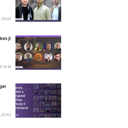
 23:02
kes ji
 12:16
gel
 20:52