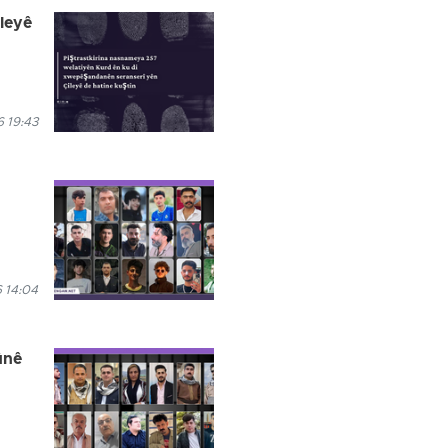
ileyê
 19:43
 14:04
ûnê