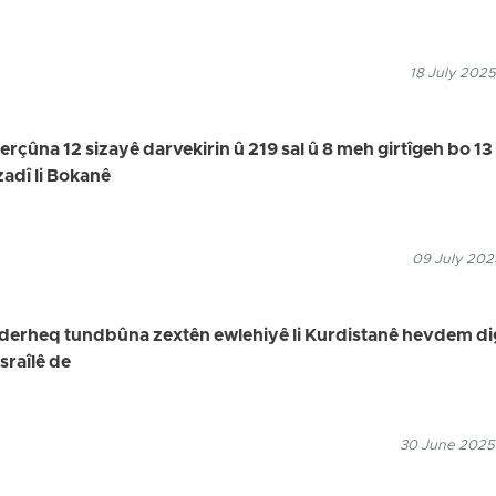
18 July 2025
rçûna 12 sizayê darvekirin û 219 sal û 8 meh girtîgeh bo 13 
zadî li Bokanê
09 July 2025
 derheq tundbûna zextên ewlehiyê li Kurdistanê hevdem di
sraîlê de
30 June 2025