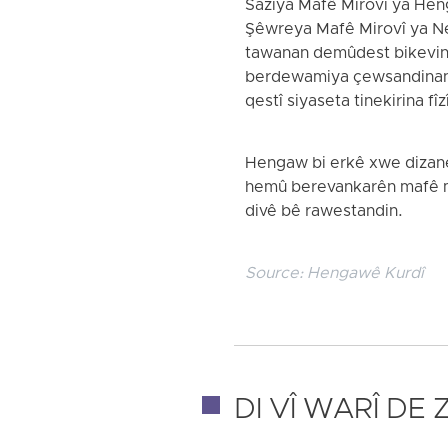
Saziya Mafê Mirovî ya Heng
Şêwreya Mafê Mirovî ya N
tawanan demûdest bikevine 
berdewamiya çewsandinan di
qestî siyaseta tinekirina f
Hengaw bi erkê xwe dizane
hemû berevankarên mafê mi
divê bê rawestandin.
Source:
Hengawê Kurdî
DI VÎ WARÎ DE