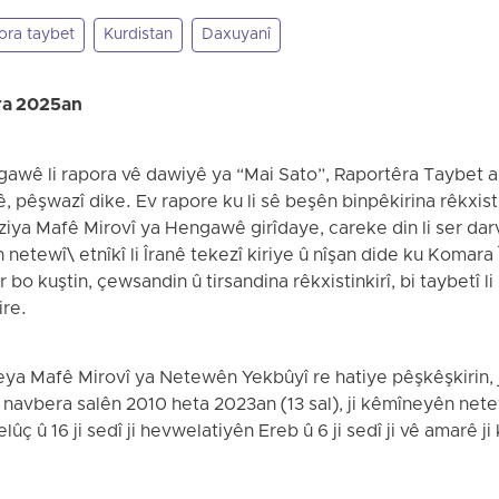
ora taybet
Kurdistan
Daxuyanî
ra 2025an
gawê li rapora vê dawiyê ya “Mai Sato”, Raportêra Taybet 
, pêşwazî dike. Ev rapore ku li sê beşên binpêkirina rêkxistin
aziya Mafê Mirovî ya Hengawê girîdaye, careke din li ser dar
 netewî\ etnîkî li Îranê tekezî kiriye û nîşan dide ku Komara 
o kuştin, çewsandin û tirsandina rêkxistinkirî, bi taybetî l
ire.
ya Mafê Mirovî ya Netewên Yekbûyî re hatiye pêşkêşkirin, ji 
ma navbera salên 2010 heta 2023an (13 sal), ji kêmîneyên ne
elûç û 16 ji sedî ji hevwelatiyên Ereb û 6 ji sedî ji vê amarê 