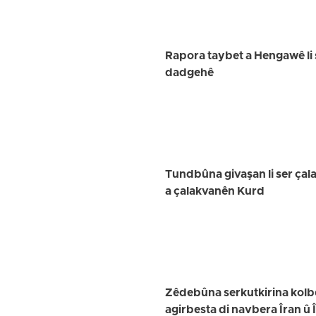
Rapora taybet a Hengawê li 
dadgehê
Tundbûna givaşan li ser çal
a çalakvanên Kurd
Zêdebûna serkutkirina kolbe
agirbesta di navbera Îran û Î