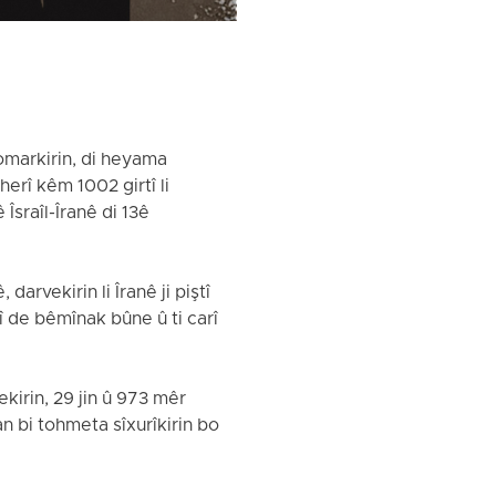
omarkirin, di heyama
erî kêm 1002 girtî li
Îsraîl-Îranê di 13ê
rvekirin li Îranê ji piştî
 de bêmînak bûne û ti carî
kirin, 29 jin û 973 mêr
n bi tohmeta sîxurîkirin bo