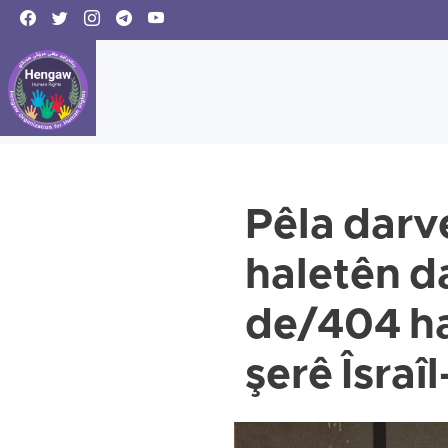
Pêla darve
haletên d
de/404 ha
şerê Îsraî