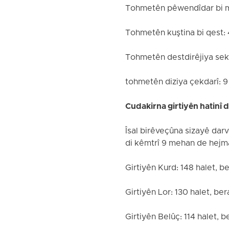
Tohmetên pêwendîdar bi m
Tohmetên kuştina bi qest: 
Tohmetên destdirêjiya seks
tohmetên diziya çekdarî: 9
Cudakirna girtiyên hatinî d
Îsal birêveçûna sizayê dar
di kêmtrî 9 mehan de hejmar
Girtiyên Kurd: 148 halet, b
Girtiyên Lor: 130 halet, be
Girtiyên Belûç: 114 halet, 