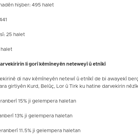
adên hişber: 495 halet
441
î: 25 halet
 halet
arvekiririn li gorî kêmîneyên neteweyî û etnîkî
vekirinê di nav kêmîneyên netewî û etnîkî de bi awayekî ber
a girtiyên Kurd, Belûç, Lor û Tirk ku hatine darvekirin nêzî
eranberî 15% ji gelempera haletan
ranberî 13% ji gelempera haletan
beranberî 11.5% ji gelempera haletan