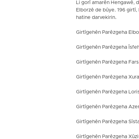
Li gorî amarên Hengawê, di
Elborzê de bûye. 196 girtî
hatine darvekirin.
Girtîgehên Parêzgeha Elbor
Girtîgehên Parêzgeha Îsfeh
Girtîgehên Parêzgeha Fars:
Girtîgehên Parêzgeha Xura
Girtîgehên Parêzgeha Loris
Girtîgehên Parêzgeha Azer
Girtîgehên Parêzgeha Sîsta
Girtîgehên Parêzgeha Xûzis