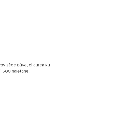
çav zêde bûye, bi curek ku
kî 500 haletane.