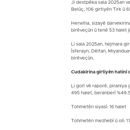
Ji destpêka sala 2025an ve h
Belûç, 106 girtiyên Tirk û 
Herwiha, sizayê darvekirin
birêveçûn û tenê 53 halet j
Li sala 2025an, hejmara girt
Îsferayn, Dêlfan, Miyandua
birêveçûn.
Cudakirina girtiyên hatinî
Li gorî vê raporê, piraniya
495 halet, beranberî %49.5
Tohmetên siyasî: 16 halet
Tohmetên mezhebî û olî: 17