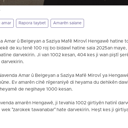
1
û amar
Rapora taybet
Amarên salane
nda Amar û Belgeyan a Saziya Mafê Mirovî Hengawê hatine t
lekê de ku tenê 100 roj bo bidawî hatine sala 2025an maye, h
tine darvekirin. Ji van 1002 kesan, 404 kes ji wan piştî şerê 
darvekirin.
 Navenda Amar û Belgeyan a Saziya Mafê Mirovî ya Hengawê, da
 bûne. Ev amarên cihê nîgeraniyê di heyama du dehikên dawî
ê heyamê de negihaye 1000 kesan.
avenda amarên Hengawê, ji tevahia 1002 girtiyên hatinî darve
wek "zarokek tawanabar" hate darvekirin. Heşt kes ji girtiya