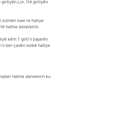
girtiyên Lor, 114 girtiyên
bi xizmên xwe re hatiye
tê hatine belavkirin.
iyê kêm 7 girtî li bajarên
 li ber çavên xelkê hatiye
hişber hatine darvekirin ku