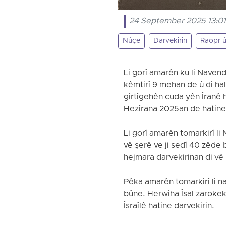
24 September 2025 13:0
Nûçe
Darvekirin
Raopr 
Li gorî amarên ku li Nave
kêmtirî 9 mehan de û di ha
girtîgehên cuda yên Îranê ha
Hezîrana 2025an de hatine 
Li gorî amarên tomarkirî li
vê şerê ve ji sedî 40 zêde
hejmara darvekirinan di v
Pêka amarên tomarkirî li n
bûne. Herwiha Îsal zarokek 
Îsraîlê hatine darvekirin.