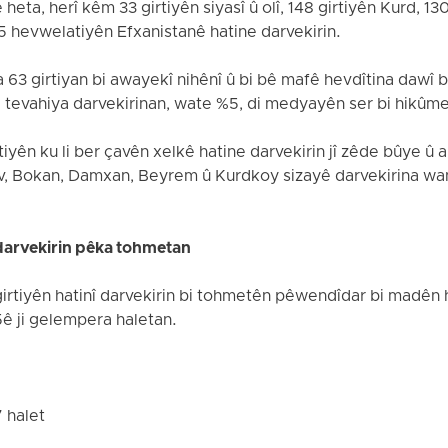
eta, herî kêm 33 girtiyên siyasî û olî, 148 girtiyên Kurd, 130 
65 hevwelatiyên Efxanistanê hatine darvekirin.
a 63 girtiyan bi awayekî nihênî û bi bê mafê hevdîtina dawî 
i tevahiya darvekirinan, wate %5, di medyayên ser bi hikûme
iyên ku li ber çavên xelkê hatine darvekirin jî zêde bûye û al
v, Bokan, Damxan, Beyrem û Kurdkoy sizayê darvekirina wan
 darvekirin pêka tohmetan
 girtiyên hatinî darvekirin bi tohmetên pêwendîdar bi madên 
ê ji gelempera haletan.
 halet