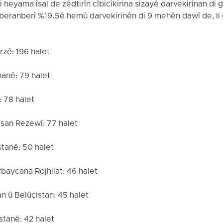
 heyama îsal de zêdtirîn cîbicîkirina sizayê darvekirinan di
, beranberî %19.5ê hemû darvekirinên di 9 mehên dawî de, l
zê: 196 halet
anê: 79 halet
 78 halet
san Rezewî: 77 halet
tanê: 50 halet
baycana Rojhilat: 46 halet
n û Belûçistan: 45 halet
tanê: 42 halet