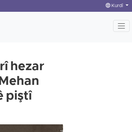
Kurdî
rî hezar
9 Mehan
 piştî