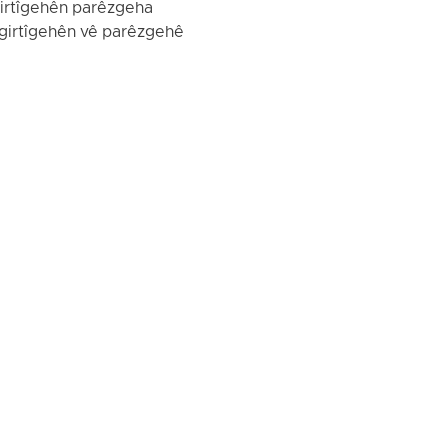
 girtîgehên parêzgeha
i girtîgehên vê parêzgehê