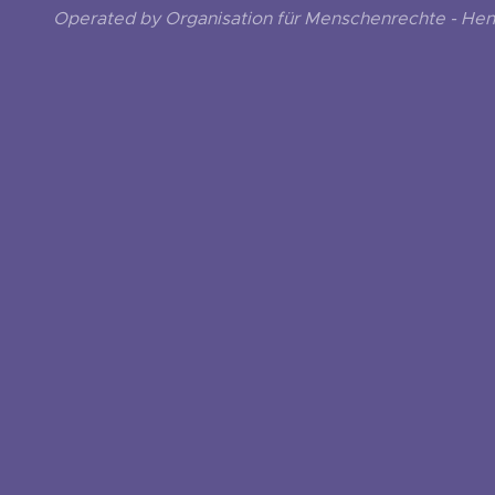
Operated by Organisation für Menschenrechte - He