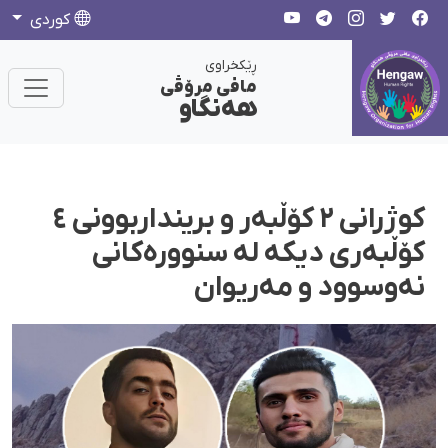
كوردی
ڕێکخراوی
مافی مرۆڤی
هەنگاو
کوژرانی ٢ کۆڵبەر و برینداربوونی ٤
کۆڵبەری دیکە لە سنوورەکانی
نەوسوود و مەریوان