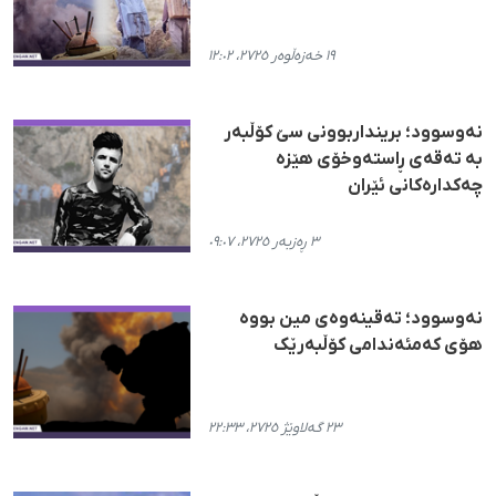
١٩ خەزەڵوەر ٢٧٢٥، ١٢:٠٢
نەوسوود؛ برینداربوونی سێ کۆڵبەر
بە تەقەی ڕاستەوخۆی هێزە
چەکدارەکانی ئێران
٣ ڕەزبەر ٢٧٢٥، ٠٩:٠٧
نەوسوود؛ تەقینەوەی مین بووە
هۆی کەمئەندامی کۆڵبەرێک
٢٣ گەلاوێژ ٢٧٢٥، ٢٢:٣٣