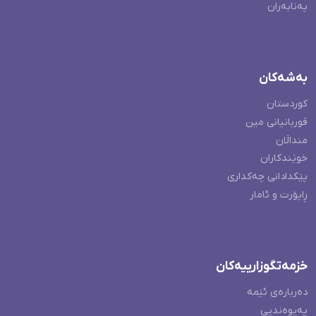
پەنابەران
بەشەکان
کوردستان
قوربانیانی مین
منداڵان
خوێندکاران
پێکدادانی چەکداری
ڕاپۆرت و ئامار
خزمەتگوزارییەکان
دەربارەی ئێمە
پەیوەندیی