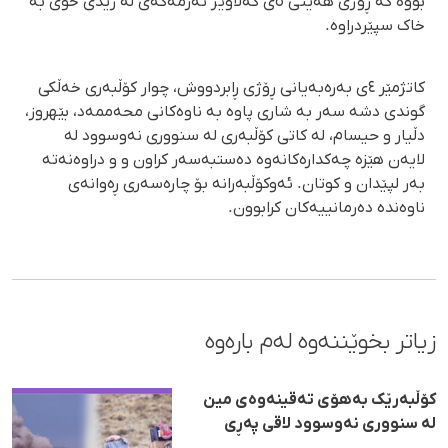
بووە کە ڕۆژی هەینی ٥ی گەلاوێژ تەرمەکەی لە زێدی خۆی بە
خاک سپێردراوە.
کاتژمێر ٤ی بەرەبەیانی ڕۆژی ڕابردووش، چوار کۆڵبەری خەڵکی
گوندی دشە سەر بە شاری پاوە بە ناوەکانی محەممەد، بێهروز،
دڵیار و حیسام، لە کاتی کۆڵبەری لە سنووری نەوسوود لە
لایەن هێزە چەکدارەکانەوە دەستبەسەر کراون و و دراوەنەتە
بەر لپێدان و کوتان. ئەوکۆڵبەرانە بۆ چارەسەری ڕەوانەی
ناوەندە دەرمانییەکان کرابوون.
زیاتر بخوێننەوە لەم بارەوە
کۆڵبەرێک بەهۆی تەقینەوەی مین
لە سنووری نەوسوود لاقی پەڕی