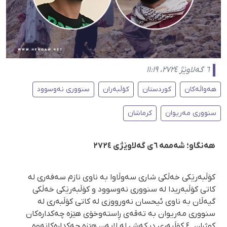
٦ گەلاوێژ ٢٧٢٤، ١١:١٩
هەواڵەکان
کوردستان
كۆڵبەران
سنووری نەوسوود
سنووری مەریوان
کرماشان
هەنگاو؛ شەممە ٦ی گەلاوێژی ٢٧٢٤
کۆڵبەرێکی خەڵکی شاری سەوڵاوا بە ناوی نازم سەفەری لە
کاتی کۆڵبەریدا لە سنووری نەوسوود و کۆڵبەرێکی خەڵکی
گیەڵان بە ناوی ئیحسان نەورووزی لە کاتی کۆڵبەری لە
سنووری مەریوان بە تەقەی ڕاستەوخۆی هێزە چەکدارەکان
کوژران. ٤ کۆڵبەری دیکەش لە لایەن هێزە چەکدارەکانەوە