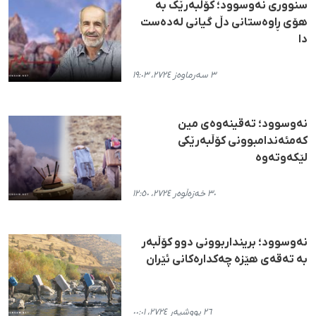
سنووری نەوسوود؛ کۆڵبەرێک بە
هۆی ڕاوەستانی دڵ گیانی لەدەست
دا
٣ سەرماوەز ٢٧٢٤، ١٩:٠٣
نەوسوود؛ تەقینەوەی مین
کەمئەندامبوونی کۆڵبەرێکی
لێکەوتەوە
٣٠ خەزەڵوەر ٢٧٢٤، ١٢:٥٠
نەوسوود؛ برینداربوونی دوو کۆڵبەر
بە تەقەی هێزە چەکدارەکانی ئێران
٢٦ پووشپەڕ ٢٧٢٤، ٠٠:٠١