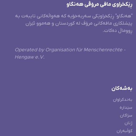
ڕێکخراوی مافی مرۆڤی هەنگاو
"هەنگاو" ڕێکخراوێکی سەربەخۆیە کە هەواڵەکانی تایبەت بە
پێشلکاری مافەکانی مرۆڤ لە کوردستان و هەموو ئێران
ڕووماڵ دەکات.
Operated by Organisation für Menschenrechte -
Hengaw e.V.
بەشەکان
بەندکراوان
سێدارە
سزاکان
ژنان
کۆڵبەران