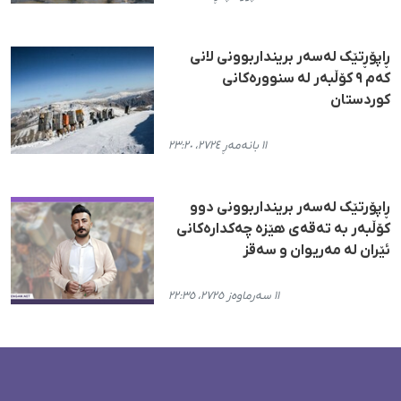
ڕاپۆڕتێک لەسەر برینداربوونی لانی
کەم ٩ کۆڵبەر لە سنوورەکانی
کوردستان
١١ بانەمەڕ ٢٧٢٤، ٢٣:٢٠
ڕاپۆرتێک لەسەر برینداربوونی دوو
کۆڵبەر بە تەقەی هێزە چەکدارەکانی
ئێران لە مەریوان و سەقز
١١ سەرماوەز ٢٧٢٥، ٢٢:٣٥