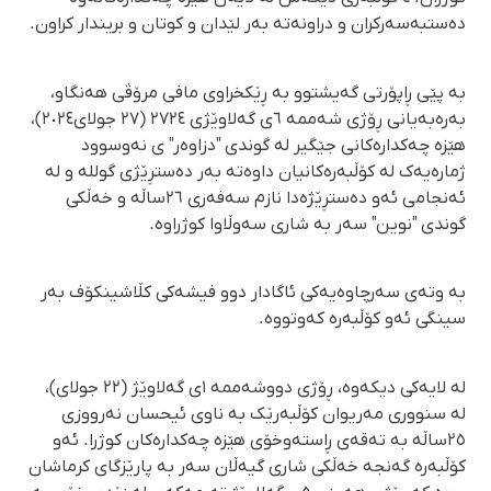
دەستبەسەرکران و دراونەتە بەر لێدان و کوتان و بریندار کراون.
بە پێی ڕاپۆرتی گەیشتوو بە ڕێکخراوی مافی مرۆڤی هەنگاو،
بەرەبەیانی ڕۆژی شەممە ٦ی گەلاوێژی ٢٧٢٤ (٢٧ جولای٢٠٢٤)،
هێزە چەکدارەکانی جێگیر لە گوندی "دزاوەر" ی نەوسوود
ژمارەیەک لە کۆڵبەرەکانیان داوەتە بەر دەستڕێژی گوللە و لە
ئەنجامی ئەو دەستڕێژەدا نازم سەفەری ٢٦ساڵە و خەڵکی
گوندی "نوین" سەر بە شاری سەوڵاوا کوژراوە.
بە وتەی سەرچاوەیەکی ئاگادار دوو فیشەکی کڵاشینکۆف بەر
سینگی ئەو کۆڵبەرە کەوتووە.
لە لایەکی دیکەوە، ڕۆژی دووشەممە ١ی گەلاوێژ (٢٢ جولای)،
لە سنووری مەریوان کۆڵبەرێک بە ناوی ئیحسان نەرووزی
٢٥ساڵە بە تەقەی ڕاستەوخۆی هێزە چەکدارەکان کوژرا. ئەو
کۆڵبەرە گەنجە خەڵکی شاری گیەڵان سەر بە پارێزگای کرماشان