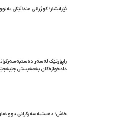
ئێرانشار؛ کوژرانی منداڵێکی بە
دادخوازەکان بەمەبستی جێبەجێک
خاش؛ دەستبەسەرکرانی دوو هاووڵ