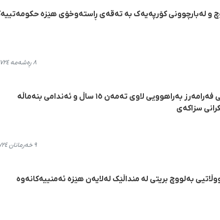
لووچ و لەبارچوونی کۆرپەیەک بە تەقەی ڕاستەوخۆی هێزە حکومەتییە
٨ ڕەشەمە ٢٧٢٤، ١٥:٤٤
ڕاپۆرتێک لەسەر دەستبەسەرکرانی فەرامەرز بەراهوویی لاوی تەمەن ١٥ ساڵ و ئەندامی بنەماڵە
رانی سزاکەی
٩ خەرمانان ٢٧٢٤، ١٠:٢٢
اتیی بەلووچ بریتی لە منداڵێک لەلایەن هێزە ئەمنییەکانەوە