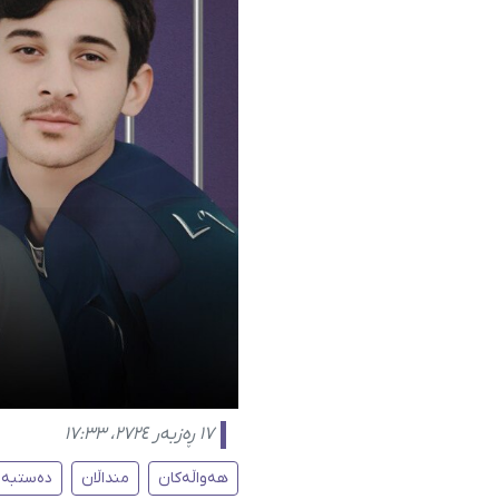
١٧ ڕەزبەر ٢٧٢٤، ١٧:٣٣
هەواڵەکان
منداڵان
دەستبەس