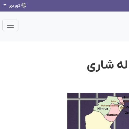
كوردی
لە شاری