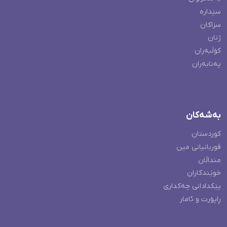
سێدارە
سزاکان
ژنان
کۆڵبەران
پەنابەران
بەشەکان
کوردستان
قوربانیانی مین
منداڵان
خوێندکاران
پێکدادانی چەکداری
ڕاپۆرت و ئامار