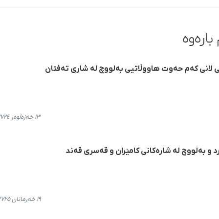
بارەوە
 لانی کەم حەوت هاووڵاتیی بەلووچ لە شاری تەفتان
١٣ خەزەڵوەر ٢٧٢٤، ٢١:٣٦
 و بەلووچ لە شارەکانی کامێران و قەسری قەند
١٩ خەرمانان ٢٧٢٥، ٢٠:٥٥