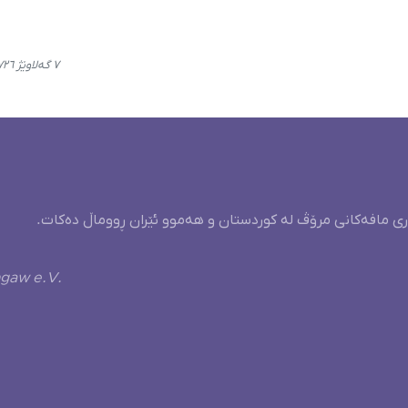
٧ گەلاوێژ ٢٧٢٦، ١٣:٠٠
ری مافەکانی مرۆڤ لە کوردستان و هەموو ئێران ڕووماڵ دەکات.
ngaw e.V.