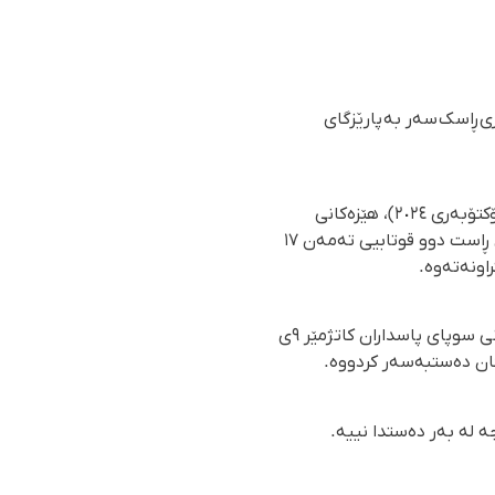
 شاری ڕاسک سەر بە پارێزگای
بە پێی ڕاپۆرتی گەیشتوو بە ڕێکخراوی مافی مرۆڤی هەنگاو، ڕۆژی سێشەممە ١٧ی ڕەزبەری٢٧٢٤ (٨ی ئۆکتۆبەری ٢٠٢٤)، هێزەکانی
سوپای پاسداران بە هێرشکردن بۆ سەر قوتابخانەی عەلامە تەباتەبایی گوندی فیرۆزئاوای سەر بە شاری ڕاست دوو قوتابیی تەمەن ١٧
اونەتەوە.
ماڵپەڕی حاڵ وەش کە هەواڵی تایبەت بە بەلووچستان بڵاو دەکاتەوە لەم بارەوە نووسیویەتی؛ "هێزەکانی سوپای پاسداران کاتژمێر ٩ی
کان دەستبەسەر کردووە.
ە لە بەر دەستدا نییە.