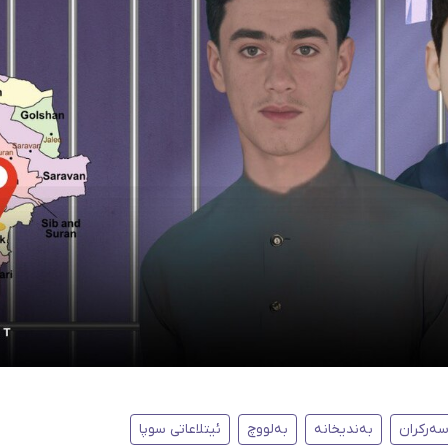
ەرکران
بەندیخانە
بەلووچ
ئیتلاعاتی سوپا