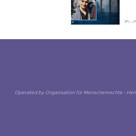
Operated by Organisation für Menschenrechte - He