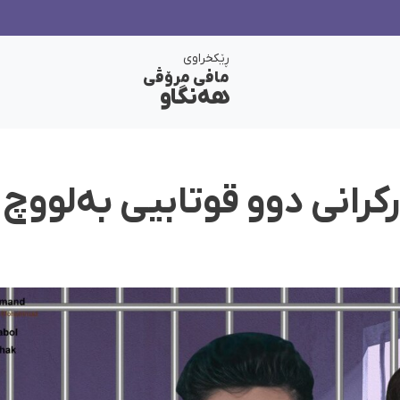
ڕێکخراوی
مافی مرۆڤی
هەنگاو
انی دوو قوتابیی بەلووچ 