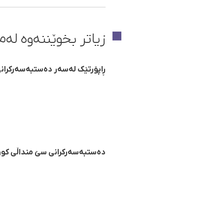
زیاتر بخوێننەوە لەم 
ڕاپۆرتێک لەسەر دەستبەسەرکرانی
دەستبەسەرکرانی سێ منداڵی کورد