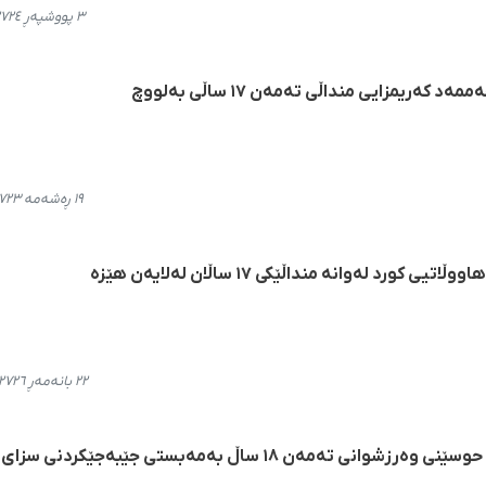
٣ پووشپەڕ ٢٧٢٤، ٢١:٥٥
ریمزایی منداڵی تەمەن ١٧ ساڵی بەلووچ
١٩ ڕەشەمە ٢٧٢٣، ١٤:٢٢
مەهاباد؛ دەستبەسەرکرانی دوو هاووڵاتیی کورد لەوانە منداڵێکی ١٧ ساڵان لەلایەن هێزە
٢٢ بانەمەڕ ٢٧٢٦، ٢٢:٥٣
کامێران؛ دەستبەسەرکرانی پەیام حوسێنی وەرزشوانی تەمەن ۱۸ ساڵ بەمەبستی جێبەجێکردنی سزای