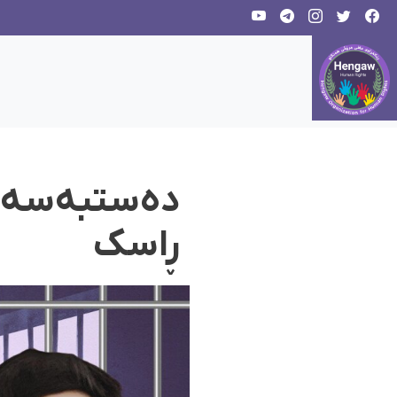
دەستبەسەركر
ڕاسک