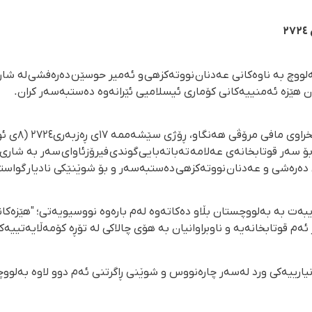
تەمەن ١٧ ساڵەی بەلووچ بە ناوەکانی عەدنان نووتەکزهی و ئەمیر حوسێن دەرەفشی لە
 هێزە ئەمنییەکانی کۆماری ئیسلامیی ئێرانەوە دەستبەسەر کران.
دەرەشی و عەدنان نووتەکزهی دەستبەسەر و بۆ شوێنێکی نادیار گواستر
ەم قوتابخانەیە و ناوبراوانیان بە هۆی چالاکی لە تۆڕە کۆمەڵایەتییە
نیارییەکی ورد لەسەر چارەنووس و شوێنی ڕاگرتنی ئەم دوو لاوە بەلووچ