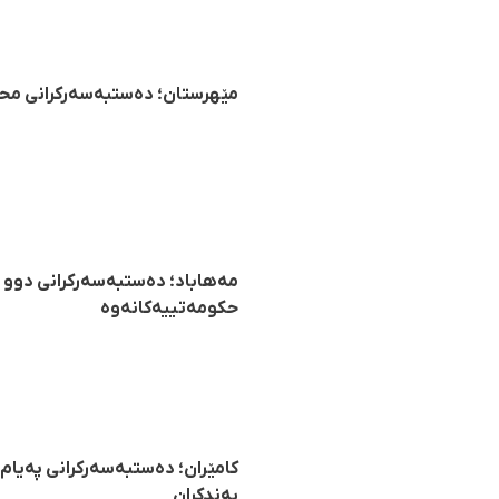
مێهرستان؛ دەستبەسەرکرانی محەممەد کە
حکومەتییەکانەوە
بەندکران