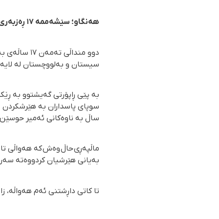
هەنگاو؛ سێشەممە ١٧ ڕەزبەری ٢٧٢٤
دوو منداڵی 
سیستان و بەلووچستان لە لایەن
ساڵ بە ناوەکانی ئەمیر حوسێن 
بەیانی هێرشیان کردووەتە سەر ئ
تا کاتی داڕشتنی ئەم هەواڵە، زا