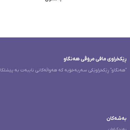
ڕێکخراوی مافی مرۆڤی هەنگاو
"هەنگاو" ڕێکخراوێکی سەربەخۆیە کە هەواڵەکانی تایبەت بە پێشلکا
بەشەکان
بەندکراوان