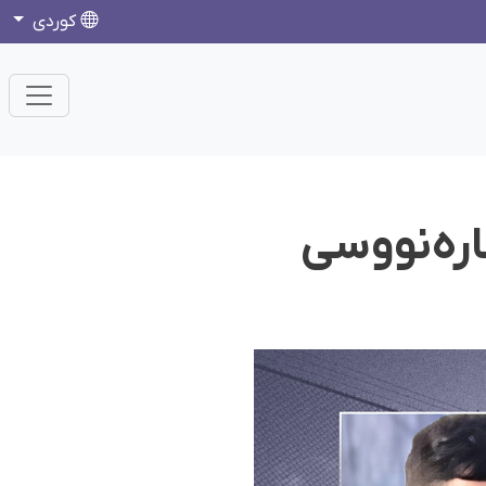
كوردی
ارەنووسی