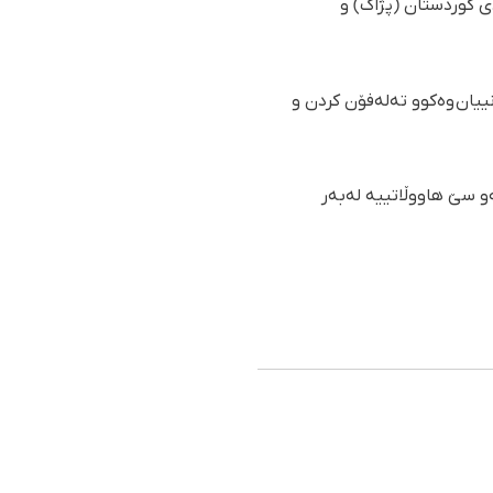
ی کوردستان (پژاک) و
ییان وەکوو تەلەفۆن کردن و
و سێ هاووڵاتییە لەبەر