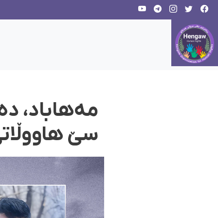
مەهاباد، دە
سێ هاووڵات