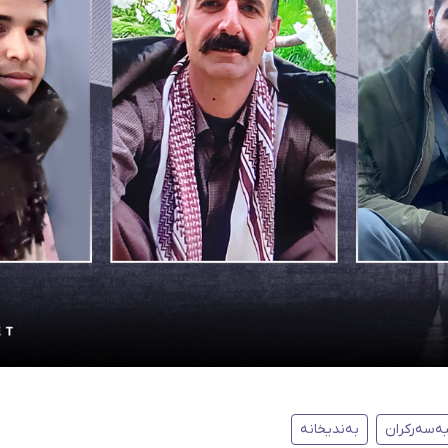
ەسەرکران
بەندیخانە