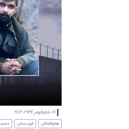
١٨ خەزەڵوەر ٢٧٢٤، ٢١:١٢
هەواڵەکان
کوردستان
دەستب