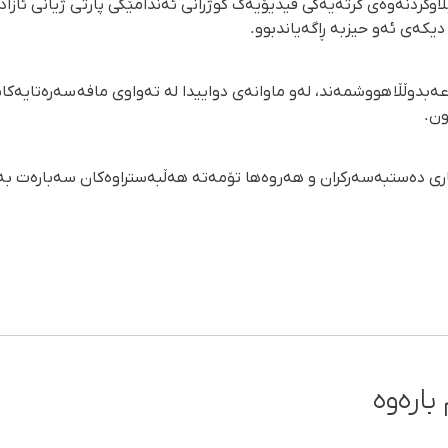
وکردنەوەی گرتەیەکی ڤیدیۆیەک کوژرانی ئەندامێکی پارتی ژیانی ئازاد
یکەی ئەو حیزبە ڕاگەیاندبوو.
ەبدوڵڵا هووشمەند، لەو ماوانەی دواییدا لە تەواوی مافە سەرەتایەکان
ون.
کاری دەستبەسەرکران و هەروەها تۆمەتە هەڵبەستراوەکان سەبارەت بە
بارەوە