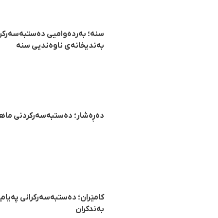
سنە؛ بەردەوامیی دەستبەسەرکران
بەندیخانەی ناوەندیی سنە
دەڕەشار؛ دەستبەسەرکردنی ماهان سەیفی تەمەن ١٨ ساڵ ل
بەندکران