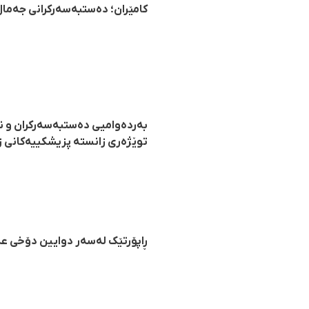
کامێران؛ دەستبەسەرکرانی جەما
بەردەوامیی دەستبەسەرکران و نا
توێژەری زانستە پزیشکییەکانی ز
ڕاپۆرتێک لەسەر دوایین دۆخی عە