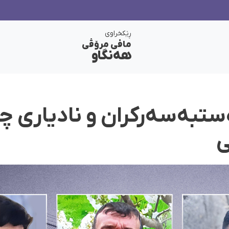
ڕێکخراوی
مافی مرۆڤی
هەنگاو
ستبەسەرکران و نادیاری چ
ی