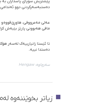
پێشتریش سوپای پاسداران بە بڵا
دەستبەسەرکردنی دوو ئەندامی د
عەلی مەعرووفی، هاوڕێ قووە و ع
مافی هەبوونی پارێز بێبەش کرا
تا ئێستا زانیارییەک لەسەر هۆ
دەستدا نییە.
سەرچاوە:
Hengaw
زیاتر بخوێننەوە لەم 