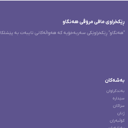
ڕێکخراوی مافی مرۆڤی هەنگاو
"هەنگاو" ڕێکخراوێکی سەربەخۆیە کە هەواڵەکانی تایبەت بە پێشلکا
بەشەکان
بەندکراوان
سێدارە
سزاکان
ژنان
کۆڵبەران
پەنابەران