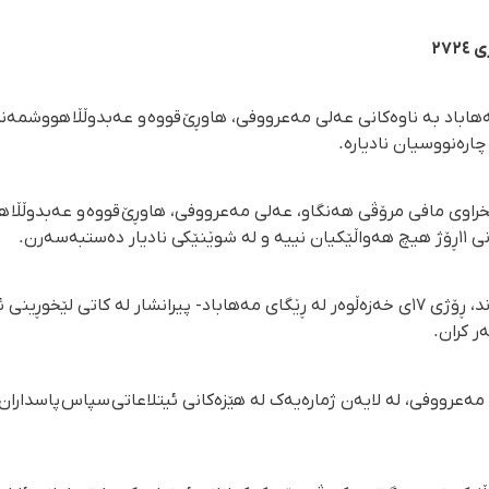
اباد بە ناوەکانی عەلی مەعرووفی، هاوڕێ قووە و عەبدوڵڵا هووشمەند،
ارەنووسیان نادیارە.
خراوی مافی مرۆڤی هەنگاو، عەلی مەعرووفی، هاوڕێ قووە و عەبدوڵڵا
بەسەرن.
هاوڕێ قووە و عەبدوڵڵا هووشمەند، ڕۆژی ١٧ی خەزەڵوەر لە ڕێگای مەهاباد- پیرانشار لە کا
ر کران.
مەعرووفی، لە لایەن ژمارەیەک لە هێزەکانی ئیتلاعاتی سپاس پاسدارا