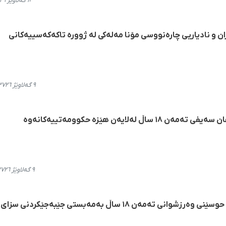
١٠ گەلاوێژ ٢٧٢٦، ١١:١٦
 و نادیاریی چارەنووسی مۆنا مەلەکی لە ژوورە تاکەکەسییەکانی
٩ گەلاوێژ ٢٧٢٦، ١٨:٣٣
ەلایەن هێزە حکوومەتییەکانەوە
٩ گەلاوێژ ٢٧٢٦، ١٥:٥٨
کامێران؛ دەستبەسەرکرانی پەیام حوسێنی وەرزشوانی تەمەن ۱۸ ساڵ بەمەبستی جێبەجێکردنی سزای