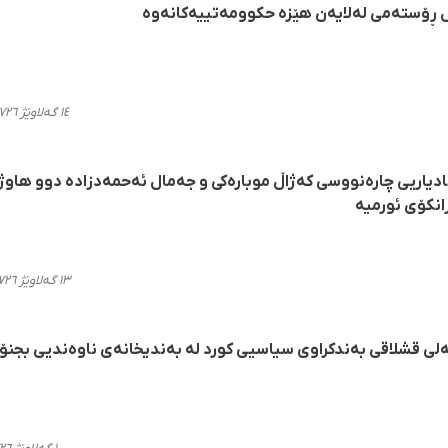
ل ڕۆستەمی لەلایەن هێزە حکوومەتییەکانەوە
١٤ گەلاوێژ ٢٧٢٦، ١٩:٤٧
دیاریی چارەنووسی کەژاڵ موبارەکی و جەمال ئەحمەدزادە دوو هاوژ
انکۆی ئورمیه
١٣ گەلاوێژ ٢٧٢٦، ١٩:٢٦
لی قشلاقی بەندکراوی سیاسیی کورد لە بەندیخانەی ناوەندیی بجنۆر