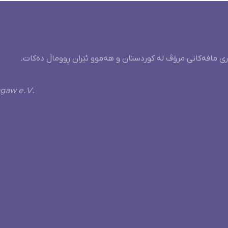
ری مافەکانی مرۆڤ لە کوردستان و هەموو ئێران ڕووماڵ دەکات.
ngaw e.V.