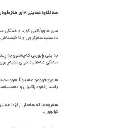
هەنگاو؛ هەینی ١٨ی خەزەڵوەری ٢٧٢٤
سێ هاووڵاتیی کورد و خەڵکی مەه
دەستبەسەرکراون و تا ئێستاش چ
بە پێی ڕاپۆرتی گەیشتوو بە ڕێک
خەڵکی مەهاباد دوای تێپەڕ بوونی ١١ڕۆژ هیچ هەواڵێکیان نییە و لە شوێنێکی نادیار دەست
پاسدارانەوە ڕاگیران و دەستبەسە
هەروەها لە هەمان ڕۆژدا عەلی 
کرابوون.