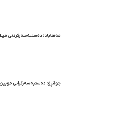
مەهاباد؛ دەستبەسەرکردنی میلاد
جوانڕۆ؛ دەستبەسەرکرانی موبین ک