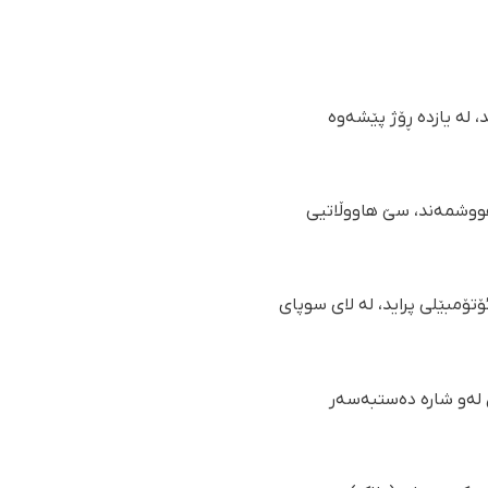
 لە یازدە ڕۆژ پێشەوە
 هووشمەند، سێ هاووڵاتیی
تی لێخوڕینی ئۆتۆمبێلی پراید، لە لای سوپای
ن لەو شارە دەستبەسەر