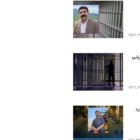
ینی
د