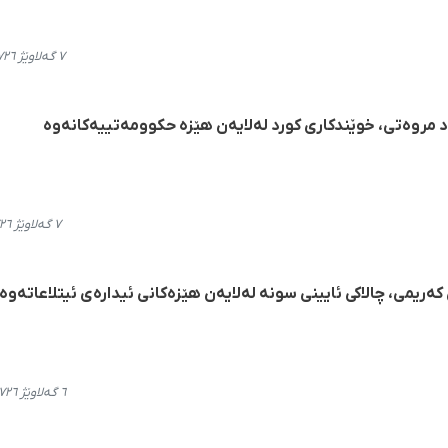
٧ گەلاوێژ ٢٧٢٦، ١٣:٠٠
 مروەتی، خوێندکاری کورد لەلایەن هێزە حکوومەتییەکانەوە
٧ گەلاوێژ ٢٧٢٦، ١١:٤١
ەریمی، چالاکی ئایینی سونه لەلایەن هێزەکانی ئیدارەی ئیتلاعاتەوە
٦ گەلاوێژ ٢٧٢٦، ١٩:٥٦