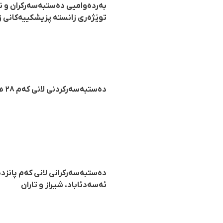
بەردەوامیی دەستبەسەرکران و نا
توێژەری زانستە پزیشکییەکانی ز
دەستبەسەرکردنی لانی کەم ٢٨ هاووڵاتیی کورد لە شارە جیاجیاکان
دەستبەسەرکرانی لانی کەم پانزدە
ئەسەدئاباد، شیراز و تاران