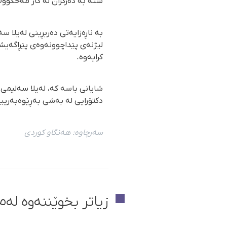
سنە بە دەرکران لە کار مەحکووم 
بە ناڕەزایەتی دەربڕینی لەیلا 
لیژنەی پێداچوونەوەی پێڕاگەیشت
کرایەوە.
دکتۆرایی لە بەشی بەڕێوەبەرییە
سەرچاوە:
هەنگاو كوردی
زیاتر بخوێننەوە لەم 