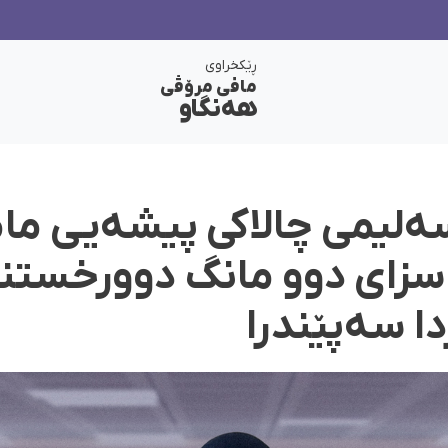
ڕێکخراوی
مافی مرۆڤی
هەنگاو
سەلیمی چالاکی پیشەیی ما
زای دوو مانگ دوورخستنە
ا سەپێندرا