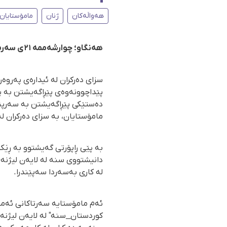
هەواڵەکان
ژنان
مامۆستایان
هەنگاو؛ چوارشەممە ٢١ی سەرماوەزی ٢٧٢٤
سزای دەرکران لە ئیدارەی پەروە
پێداچوونەوەی پێڕاگەیشتن بە پێش
دەستێکی پێڕاگەیشتن بە سەرپێچ
مامۆستایان، بە سزای دەرکران لە
بە پێی ڕاپۆرتی گەیشتوو بە ڕێک
دانیشتووی سنە لە لایەن لیژنەی
لە کاری بەسەردا سەپێندرا.
ئەم مامۆستایە سەرتاکانی ئەمس
کوردستان_سنە" لە لایەن لیژنەی