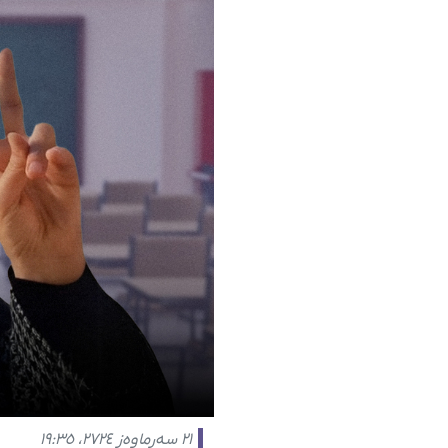
٢١ سەرماوەز ٢٧٢٤، ١٩:٣٥