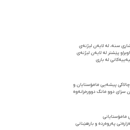
اری سنە، لە لایەن لیژنەی
وبراو پێشتر لە لایەن لیژنەی
ەییەکانی لە باری
 چالاکی پیشەیی مامۆستایان و
ن سزای دوو مانگ دوورخرانەوە
 مامۆستایانی
ارەتی پەروەردە و بارهێنانی