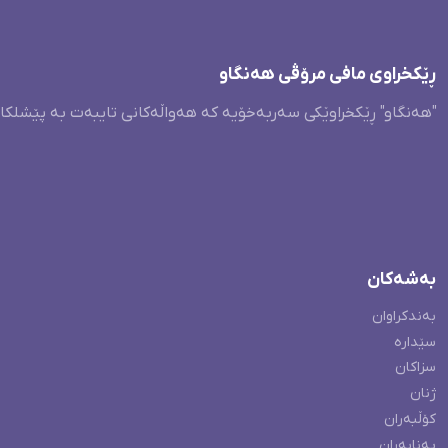
ڕێکخراوی مافی مرۆڤی هەنگاو
"هەنگاو" ڕێکخراوێکی سەربەخۆیە کە هەواڵەکانی تایبەت بە پێشلکا
بەشەکان
بەندکراوان
سێدارە
سزاکان
ژنان
کۆڵبەران
پەنابەران