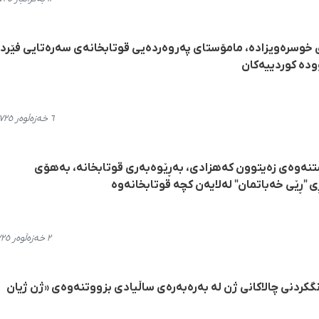
 خوسرەویزادە، مامۆستای پەروەردەیی قوتابخانەی سەرەتایی فێر
دە کوردییەکان
٦ خەزەڵوەر ٢٧٢٥، ٢٢:١٢
ستنەوەی زەیتوون کەهزادی، بەڕێوەبەری قوتابخانە، بەهۆی
ڕێی خەباتمان" لەلایەن کچە قوتابخانەوە
٢ خەزەڵوەر ٢٧٢٥، ١٤:١٩
نگکردنی چالاکانی ژن لە بەرەبەرەی ساڵیادی بزووتنەوەی «ژن ژیان