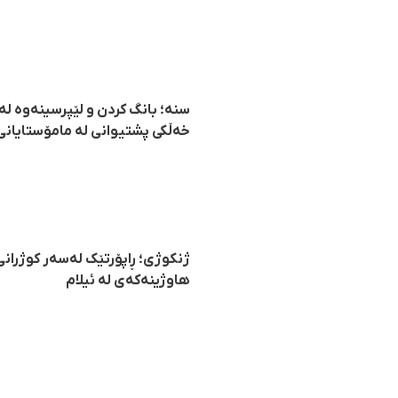
سنە؛ بانگ کردن و لێپرسینەوە ل
خەڵکی پشتیوانی لە مامۆستایانی 
ژنکوژی؛ ڕاپۆرتێک لەسەر کوژرانی
هاوژینەکەی لە ئیلام