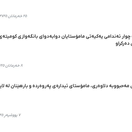
٢٥ خەرمانان ٢٧٢٥، ٢٢:٣٨
ە چوار ئەندامی یەکیەتی مامۆستایان دوابەدوای بانگەوازی کومیتەی
دەرکراو
٨ خەرمانان ٢٧٢٥، ١٠:٠٥
 مەحبووبە دلاوەری، مامۆستای ئیدارەی پەروەردە و بارهێنان لە لا
٧ پووشپەڕ ٢٧٢٥، ١٠:٠١