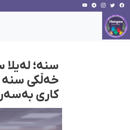
سنە؛ لەیلا 
خەڵکی سنە س
کاری بەسەرد