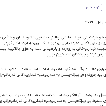
کوردستان
ردە و بارهێنانی لەیلا سەلیمی، چالاکی پیشەیی مامۆستایان و خەڵکی ش
ێلکارییەکانی فەرمانبەران بۆ دوو مانگ دوورخرانەوە لە کار گۆڕدرا. نا
ییە ئیدارییەکانی پەروەردە و بارهێنانی سنە بە هۆی چالاکییە پیشی
 پەروەردە و بارهێنان مەحکووم کرابوو.
خراوی مافی مرۆڤی هەنگاو، لەم دواییانەدا، لەیلا سەلیمی، مامۆستا و
 پێداچوونەوەی پێڕاگەیشتن بە سەرپێچییە ئیدارییەکانی فەرمانبەرا
اڵ بە تۆمەتی "چالاکی پیشەیی و ئەندامییەتی لە ڕێکخراوی پیشەیی
 سەرەتایی پێڕاگەیشتن بە سەرپێچییە ئیدارییەکانی فەرمانبەرانی وەز