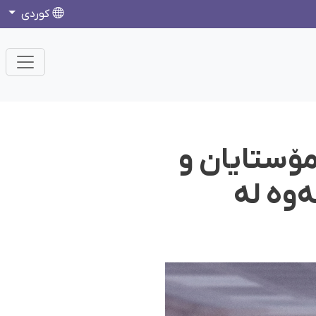
كوردی
مۆستایان و
وە لە