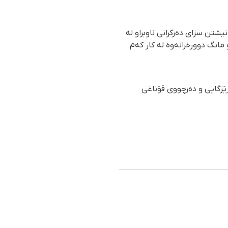
شتن سزای دەرکرانی ناوبراو لە
مانگ دوورخرانەوە لە کار کەم
ەوە، لێکۆڵەری بەرزی پارێزگایی و دەرچووی قۆناغی