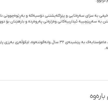
کرابوو.
سەلیمی بە سزای سەرەتایی و پێڕاگەیشتنی دۆسیەکە و بەڕێوەچوونی دانی
ن بە سەرپێچییە ئیدارییەکانی وەزارەتی پەروەردە و بارهێنان بۆ دوو 
شایانی باسە کە، لەیلا سەلیمی، مامۆستایەک بە پێشینەی ٣٢ ساڵ وانەگوتن
.
بارەوە