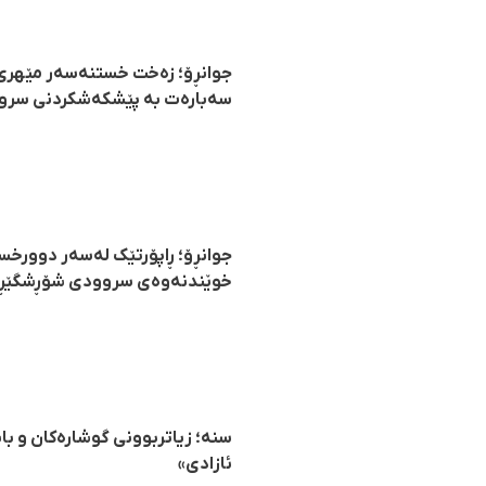
جوانڕۆ؛ زەخت خستنەسەر مێهری
سەبارەت بە پێشکەشکردنی سروو
جوانڕۆ؛ ڕاپۆرتێک لەسەر دوورخ
خوێندنەوەی سروودی شۆڕشگێڕی "
سنە؛ زیاتربوونی گوشارەکان و با
ئازادی»