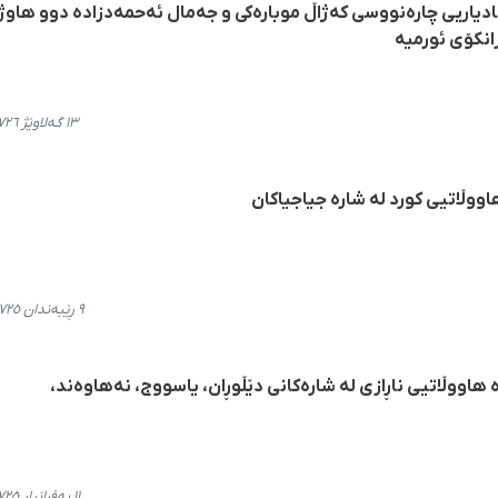
دیاریی چارەنووسی کەژاڵ موبارەکی و جەمال ئەحمەدزادە دوو هاوژ
انکۆی ئورمیه
١٣ گەلاوێژ ٢٧٢٦، ١٩:٢٦
٩ ڕێبەندان ٢٧٢٥، ٢٠:٠٨
 هاووڵاتیی ناڕازی لە شارەکانی دێڵوڕان، یاسووج، نەهاوەند،
١١ بەفرانبار ٢٧٢٥، ٠٠:٤٢