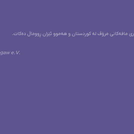
ری مافەکانی مرۆڤ لە کوردستان و هەموو ئێران ڕووماڵ دەکات.
ngaw e.V.