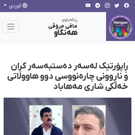
كوردی
ڕێکخراوی
مافی مرۆڤی
هەنگاو
ڕاپۆرتێک لەسەر دەستبەسەر کران
و ناڕوونی چارەنووسی دوو هاووڵاتی
خەڵکی شاری مەهاباد