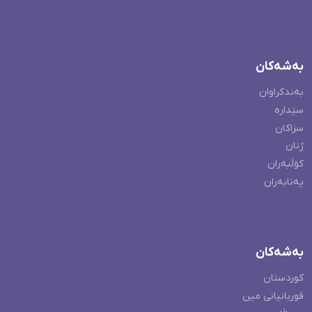
بەشەکان
بەندکراوان
سێدارە
سزاکان
ژنان
کۆڵبەران
پەنابەران
بەشەکان
کوردستان
قوربانیانی مین