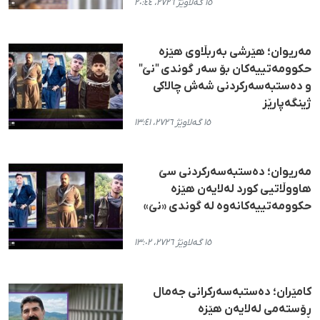
١٥ گەلاوێژ ٢٧٢٦، ٢٠:٤٤
مەریوان؛ هێرشی بەربڵاوی هێزە
حکوومەتییەکان بۆ سەر گوندی "نێ"
و دەستبەسەرکردنی شەش چالاکی
ژینگەپارێز
١٥ گەلاوێژ ٢٧٢٦، ١٣:٤١
مەریوان؛ دەستبەسەرکردنی سێ
هاووڵاتیی کورد لەلایەن هێزە
حکوومەتییەکانەوە لە گوندی «نێ»
١٥ گەلاوێژ ٢٧٢٦، ١٣:٠٢
کامێران؛ دەستبەسەرکرانی جەمال
ڕۆستەمی لەلایەن هێزە