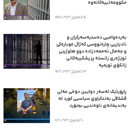
حکوومەتییەکانەوە
١٤ گەلاوێژ ٢٧٢٦، ١٩:٤٧
بەردەوامیی دەستبەسەرکران و
نادیاریی چارەنووسی کەژاڵ موبارەکی
و جەمال ئەحمەدزادە دوو هاوژینی
توێژەری زانستە پزیشکییەکانی
زانکۆی ئورمیه
١٣ گەلاوێژ ٢٧٢٦، ١٩:٢٦
ڕاپۆرتێک لەسەر دوایین دۆخی عەلی
قشلاقی بەندکراوی سیاسیی کورد لە
بەندیخانەی ناوەندیی بجنۆرد
١٠ گەلاوێژ ٢٧٢٦، ١١:١٦