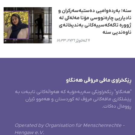
سنە؛ بەردەوامیی دەستبەسەرکران و
نادیاریی چارەنووسی مۆنا مەلەکی لە
ژوورە تاکەکەسییەکانی بەندیخانەی
ناوەندیی سنە
٩ گەلاوێژ ٢٧٢٦، ١٨:٣٣
ڕێکخراوی مافی مرۆڤی هەنگاو
"هەنگاو" ڕێکخراوێکی سەربەخۆیە کە هەواڵەکانی تایبەت بە
پێشلکاری مافەکانی مرۆڤ لە کوردستان و هەموو ئێران
ڕووماڵ دەکات.
Operated by Organisation für Menschenrechte -
Hengaw e.V.