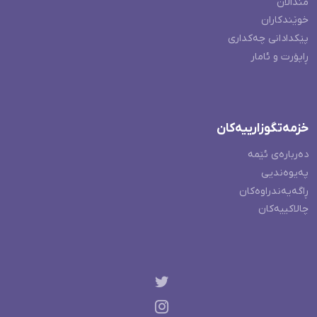
منداڵان
خوێندکاران
پێکدادانی چەکداری
ڕاپۆرت و ئامار
خزمەتگوزارییەکان
دەربارەی ئێمە
پەیوەندیی
ڕاگەیەندراوەکان
چالاکییەکان