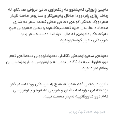
بەپێی ڕاپۆرتی گەیشتوو بە ڕێکخراوی مافی مرۆڤی هەنگاو، لە
چەند ڕۆژی ڕابردوودا جەلال پەرهیزکار و سەروەر حەمە نازدار
هەردووک خەڵکی گوندی «حاجی عەلی کەند» سەر بە شاری
مەهاباد لەلایەن هێزە ئەمنییەکانەوە و بەبێ هەبوونی هیچ
بەرگەیەکی دادوەری لە ماڵی خۆیاندا دەستبەسەر و بۆ
شوێنێکی نادیار گواستراونەوە.
بەوتەی سەرچاوەیەکی ئاگادار، بەدواداچوونی بنەماڵەی ئەم
دوو هاووڵاتییە بۆ ئاگادار بوون لە چارەنووس و بارودۆخیان بێ
وەڵام ماوەتەوە.
تاکوو داڕشتنی ئەم هەواڵە، هیچ زانیارییەکی ورد لەسەر ئەو
تۆمەتانەی دراونەتە پاڵیان و شوێنی مانەوە و چارەنووسی
ئەم دوو هاووڵاتییە لەبەر دەست نییە.
سەرچاوە:
هەنگاو كوردی