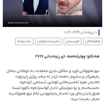
١٠ ڕێبەندان ٢٧٢٤، ١٠:٥٦
هەواڵەکان
کوردستان
دەستبەسەرکران
بەندیخانە
هەنگاو؛ چوارشەممە ١٠ی ڕێبەندانی ٢٧٢٤
دوو هاووڵاتی کورد و خەڵکی شاری مەهاباد بە ناوەکانی جەلال
پەرهیزکار و سەروەر حەمە نازدار لە چەند ڕۆژی ڕابردوودا
لەلایەن هێزە ئەمنییەکانی کۆماری ئیسلامی ئێرانەوە
دەستبەسەر و بۆ شوێنێکی نادیار گواسترانەوە تاکوو ئێستا
هیچ زانیارییەکی ورد لەسەر چارەنووسی ئەم دوو هاووڵاتییە
لەبەر دەستدا نییە.