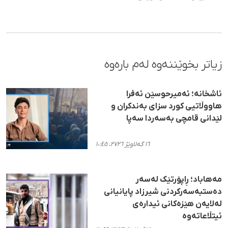
زیاتر بخوێننەوە لەم بارەوە
ئاشخانە؛ ئەمیرحوسێن ئەفرا
هاووڵاتیی کورد سزای بەندکران و
لێدانی قامچی بەسەردا سەپا
١٦ گەلاوێژ ٢٧٢٦، ١٠:٤٥
مەهاباد؛ ڕاپۆرتێک لەسەر
دەستبەسەرکردنی شیرزاد پایانیانی
لەلایەن هێزەکانی ئیدارەی
ئیتڵاعاتەوە