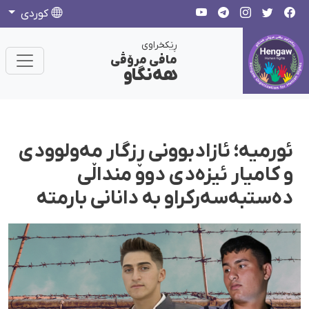
كوردی
ڕێکخراوی
مافی مرۆڤی
هەنگاو
ئورمیە؛ ئازادبوونی ڕزگار مەولوودی
و کامیار ئیزەدی دوو منداڵی
دەستبەسەرکراو بە دانانی بارمتە