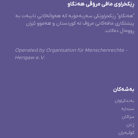
ڕێکخراوی مافی مرۆڤی هەنگاو
"هەنگاو" ڕێکخراوێکی سەربەخۆیە کە هەواڵەکانی تایبەت بە
پێشلکاری مافەکانی مرۆڤ لە کوردستان و هەموو ئێران
ڕووماڵ دەکات.
Operated by Organisation für Menschenrechte -
Hengaw e.V.
بەشەکان
بەندکراوان
سێدارە
سزاکان
ژنان
کۆڵبەران