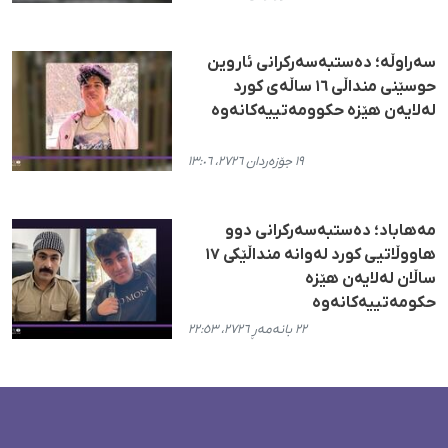
سەراوڵە؛ دەستبەسەرکرانی ئاروین
حوسێنی منداڵی ١٦ ساڵەی کورد
لەلایەن هێزە حکوومەتییەکانەوە
١٩ جۆزەردان ٢٧٢٦، ١٣:٠٦
مەهاباد؛ دەستبەسەرکرانی دوو
هاووڵاتیی کورد لەوانە منداڵێکی ١٧
ساڵان لەلایەن هێزە
حکومەتییەکانەوە
٢٢ بانەمەڕ ٢٧٢٦، ٢٢:٥٣