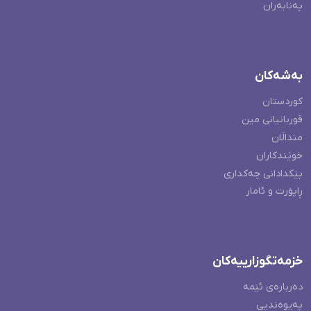
پەنابەران
بەشەکان
کوردستان
قوربانیانی مین
منداڵان
خوێندکاران
پێکدادانی چەکداری
ڕاپۆرت و ئامار
خزمەتگوزارییەکان
دەربارەی ئێمە
پەیوەندیی