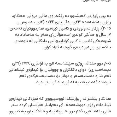
بە پێی ڕاپۆرتی گەیشتوو بە ڕێکخراوی مافی مرۆڤی هەنگاو،
ڕۆژی یەکشەممە ٢٣ی بەفرانباری ٢٧٢٤ (١٢ی جەنیوەریی
٢٠٢٥)، ڕزگار مەولوودی و کامیار ئیزەدی، هەردووکیان تەمەن
١٧ ساڵ و خەڵکی گوندی "سەهۆڵان"ی سەر بە مەهاباد بە
شێوەیەکی کاتیی تا کاتی کۆتاییهاتنی دادگایی لە ناوەندی
چاکسازی و پەروەردەی ئورمیە ئازاد کران.
ئەم دوو منداڵە ڕۆژی سێشەممە ١١ی بەفرانباری ٢٧٢٤ (٣١ی
دیسەمبەری)، دوای بانگکران و چوونیان بۆ ئیدارەی ئیتلاعاتی
ئەم شارە دەستبەسەر و دواتر بۆ دەستبەسەرگەی ئەم
ناوەندە ئەمنییەتییە لە ئورمیە گواسترانەوە.
هەنگاو پێشتر لە ڕاپۆرتێکدا نووسیبووی کە هێزەکانی ئیدارەی
ئیتلاعات ڕۆژی دووشەممە ١٠ی بەفرانبار هێرشیان کردە سەر
ماڵی بنەماڵەیی ئەم دوو هاووڵاتییە و ماڵەکانیان پشکنیبوو.