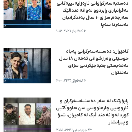
دەستبەسەرکراوانی ناڕەزایەتییەکانی
بەفرانباری ڕابردوو لەوانە منداڵێک
سەرجەم سزای ١٠ ساڵ بەندکرانیان
بەسەردا سەپا
٧ گەلاوێژ ٢٧٢٦، ١٦:١٢
کامێران؛ دەستبەسەرکرانی پەیام
حوسێنی وەرزشوانی تەمەن ۱۸ ساڵ
بەمەبستی جێبەجێکردنی سزای
بەندکران
٧ گەلاوێژ ٢٧٢٦، ١٣:٠٠
ڕاپۆرتێک لە سەر دەستبەسەرکران و
ناڕوونیی چارەنووسی سێ هاووڵاتیی
کورد لەوانە منداڵێک لە کامێران، شنۆ
و پیرانشار
٢٣ جۆزەردان ٢٧٢٦، ١٢:٥٥