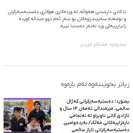
تا کاتی داڕشتنی هەواڵە، لە وردەکاری هۆکاری دەستبەسەرکران
و تۆمەتە سەپێندراوەکان بۆ سەر ئەم دوو منداڵە کوردە
زانیارییەکی ورد لەبەر دەستدا نییە.
سەرچاوە:
هەنگاو كوردی
زیاتر بخوێننەوە لەم بارەوە
بجنۆرد؛ دەستبەسەرکرانی کەژاڵ
ساڵحی، مێرمنداڵی تەمەن ۱۴ ساڵ و
ئازادی کاتی ناوبراو لە ئەنجامی
ناڕەزاییەکانی خەڵک/ بەردەوامیی
دەستبەسەرکرانی ئاراز ساڵحی