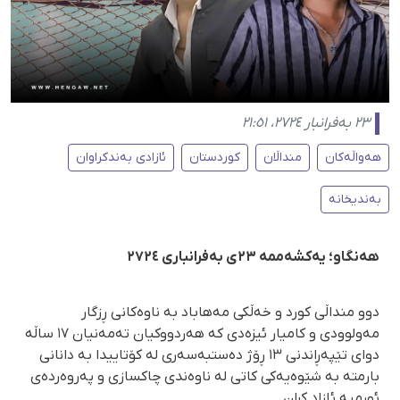
٢٣ بەفرانبار ٢٧٢٤، ٢١:٥١
هەواڵەکان
منداڵان
کوردستان
ئازادی بەندکراوان
بەندیخانە
هەنگاو؛ یەکشەممە ٢٣ی بەفرانباری ٢٧٢٤
دوو منداڵی کورد و خەڵکی مەهاباد بە ناوەکانی ڕزگار
مەولوودی و کامیار ئیزەدی کە هەردووکیان تەمەنیان ١٧ ساڵە
دوای تێپەڕاندنی ١٣ ڕۆژ دەستبەسەری لە کۆتاییدا بە دانانی
بارمتە بە شێوەیەکی کاتی لە ناوەندی چاکسازی و پەروەردەی
ئورمیە ئازاد کران.