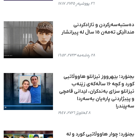
٢٦ پووشپەڕ ٢٧٢٥، ١٧:١٧
دەستبەسەرکردن و ئازادکردنی
منداڵێکی تەمەن ١٥ ساڵ لە پیرانشار
٢٨ ڕەشەمە ٢٧٢٣، ١٦:٥٢
بجنۆرد؛ بێهرووز ئیزانلو هاووڵاتیی
کورد و کچە ۱۶ ساڵەکەی زێنەب
ئیزانلو سزای بەندکران، لێدانی قامچی
و پێبژاردنی پارەیان بەسەردا
سەپێندرا
٨ گەلاوێژ ٢٧٢٦، ١٩:٤٧
بجنۆرد؛ چوار هاووڵاتیی کورد و لە