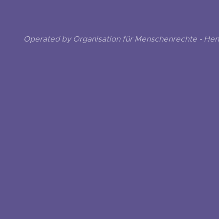
Operated by Organisation für Menschenrechte - He