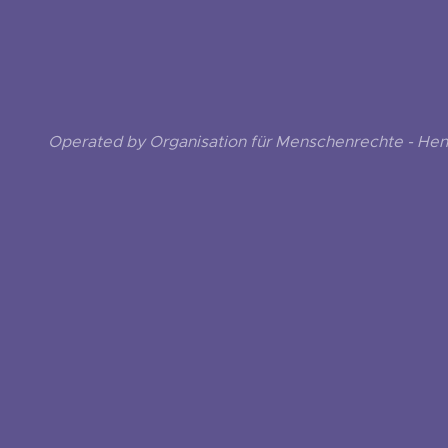
Operated by Organisation für Menschenrechte - He