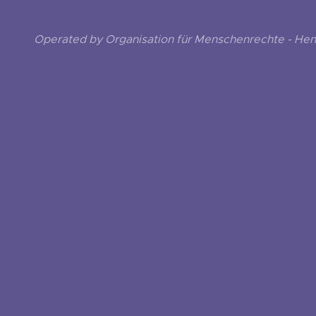
Operated by Organisation für Menschenrechte - He