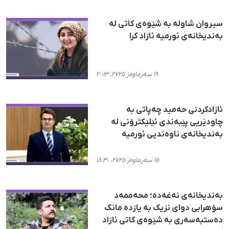
سیروان شاولە بە شێوەی کاتی لە
بەندیخانەی ئورمیە ئازاد کرا
١٩ سەرماوەز ٢٧٢٥، ٢٠:١٣
ئازادکردنی حەمید چەپاتی بە
چاودێریی پێبەندی ئێلێکترۆنی لە
بەندیخانەی ناوەندیی ئورمیە
١٥ سەرماوەز ٢٧٢٥، ١٨:٣٠
بەندیخانەی نەغەدە؛ محەممەد
سۆهرابی دوای نزیک بە یازدە مانگ
دەستبەسەری بە شێوەی کاتی ئازاد