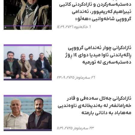
دەستبەسەرکردن و ئازادکردنی کاتیی
ئیبراهیم کەریمپوور، ئەندامی
گرووپی شاخەوانیی «هەڵۆ»
٦ خاکەلێوە ٢٧٢٦، ١٤:٢٩
ئازادکرانی چوار ئەندامی گرووپی
ڕاگەیاندنی ئاوا میدیا دوای ١٤ ڕۆژ
دەستبەسەری لە ئورمیە
٢٦ سەرماوەز ٢٧٢٥، ٢٣:٠٩
ئازادکرانی جەلال سەدەفی و قادر
خەرامانفەر لە بەندیخانەی ناوەندیی
مەهاباد بە دانانی بارمتە
٢٣ سەرماوەز ٢٧٢٥، ١١:٣١