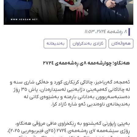
٨ ڕەشەمە ٢٧٢٤، ١١:٥٣
هەواڵەکان
ئازادی بەندکراوان
بەندیخانە
هەنگاو؛ چوارشەممە ۸ی ڕەشەممەی ٢٧٢٤
ئەمجەد گەریاخیز، چالاکی کرێکاری کورد و خەڵکی شاری سنە و
لە چالاکانی کەمپەینی دژایەتیی لەسێدارەدان، پاش ٣٥ ڕۆژ
دەستبەسەربوون بەدانانی بارمتە و بەشێوەی کاتی لە
بەندیخانەی ناوەندیی ئەو شارە ئازاد کرا.
بەپێی ڕاپۆرتی گەیشتوو بە ڕێکخراوی مافی مرۆڤی هه‌نگاو،
ڕۆژی سێشەممە ٧ی ڕەشەمەی ٢٧٢٤ (٢٥ی فێبریوەریی ٢٠٢٥)،