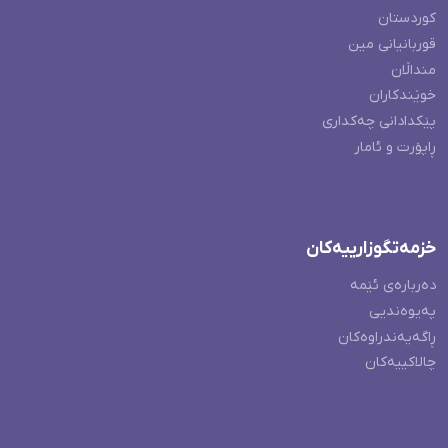
کوردستان
قوربانیانی مین
منداڵان
خوێندکاران
پێکدادانی چەکداری
ڕاپۆرت و ئامار
خزمەتگوزارییەکان
دەربارەی ئێمە
پەیوەندیی
ڕاگەیەندراوەکان
چالاکییەکان