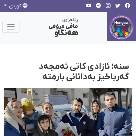
كوردی
ڕێکخراوی
مافی مرۆڤی
هەنگاو
سنە؛ ئازادی کاتی ئەمجەد
گەریاخیز بەدانانی بارمتە