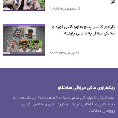
کرا
١٤ سەرماوەز ٢٧٢٥، ١٠:١٩
ئازادی کاتیی پێنج هاووڵاتیی کورد و
خەڵکی سەقز بە دانانی بارمتە
٢٦ ڕەزبەر ٢٧٢٥، ٢٢:٥٣
ڕێکخراوی مافی مرۆڤی هەنگاو
"هەنگاو" ڕێکخراوێکی سەربەخۆیە کە هەواڵەکانی تایبەت بە
پێشلکاری مافەکانی مرۆڤ لە کوردستان و هەموو ئێران
ڕووماڵ دەکات.