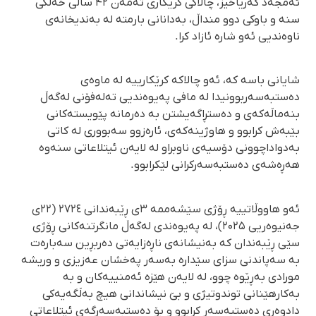
ئەمجەد گەریاخیز، چالاکی کرێکاری تەمەن ۴۲ ساڵی خەڵکی
سنە و باوکی دوو منداڵ، بەدانانی بارمتە لە بەندیخانەی
ناوەندیی ئەو شارە ئازاد کرا.
شایانی باسە کە، ئەو چالاکە کرێکارییە لە ماوەی
دەستبەسەربوونیدا لە مافی پەیوەندیی تەلەفۆنی لەگەڵ
بنەماڵەکەی و دەستڕاگەیشتن بە دەرمانە پێویستەکانی
بێبەش کرابوو و هاوژینەکەی، ئارەزوو سەبووری لە کاتی
بەدواداچوونی دۆسیەی ناوبراو لە لایەن ئیتلاعاتی سنەوە
هەڕەشەی دەستبەسەرکرانی لێکرابوو.
ئەو هاووڵاتییە ڕۆژی سێشەممە ۳ی ڕێبەندانی ٢٧٢٤ (۲۲ی
جەنیوەریی ۲۰۲۵)، لە پەیوەندی لەگەڵ مانگرتنەکانی ڕۆژی
سێی ڕێبەندان کە بەنیشانەی ناڕەزایەتی دەربڕین سەبارەت
بە سەپاندنی سزای سێدارە بەسەر پەخشان عەزیزی و وریشە
مورادی بەڕێوە چوو، لە لایەن هێزە ئەمنییەکان و بە
بەکارهێنانی توندوتیژی و بێ نیشاندانی هیچ بەڵگەیەکی
دادوەری دەستبەسەر کرابوو و بۆ دەستبەسەرگەی ئیتلاعاتی