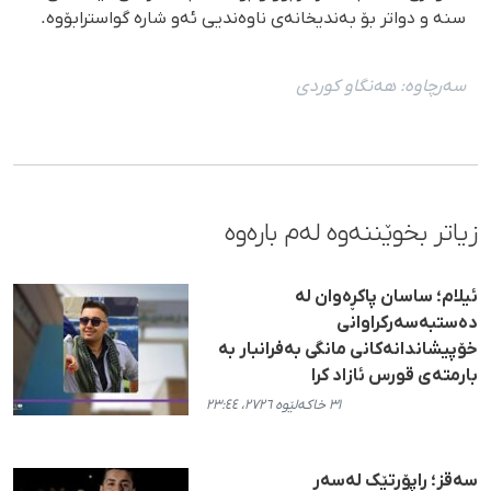
سنە و دواتر بۆ بەندیخانەی ناوەندیی ئەو شارە گواسترابۆوە.
سەرچاوە:
هەنگاو كوردی
زیاتر بخوێننەوە لەم بارەوە
ئیلام؛ ساسان پاکڕەوان لە
دەستبەسەرکراوانی
خۆپیشاندانەکانی مانگی بەفرانبار بە
بارمتەی قورس ئازاد کرا
٣١ خاکەلێوە ٢٧٢٦، ٢٣:٤٤
سەقز؛ ڕاپۆرتێک لەسەر