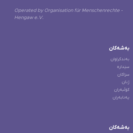
Operated by Organisation für Menschenrechte -
Hengaw e.V.
بەشەکان
بەندکراوان
سێدارە
سزاکان
ژنان
کۆڵبەران
پەنابەران
بەشەکان