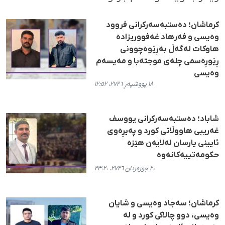
کرماشان؛ دەستبەسەرکرانی فروود
وەیسی و فەرهاد غەفووریزاده
هاوکات لەگەڵ بەڕێوەچوونی
ڕێوڕەسمی چلەی موجتەبا و مەیسەم
وەیسی
١٨ پووشپەڕ ٢٧٢٦، ١٢:٥٢
شاباد؛ دەستبەسەرکرانی یووسف
غەریبی هاووڵاتی کورد و پەیڕەوی
ئایینی یارسان لەلایەن هێزە
حکومەتییەکانەوە
٢٠ جۆزەردان ٢٧٢٦، ٢٣:٢٠
کرماشان؛ سەجاد وەیسی و شایان
وەیسی، دوو چالاکی کورد و لە