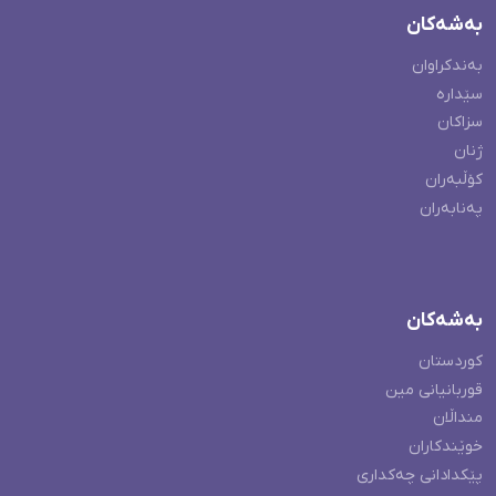
بەشەکان
بەندکراوان
سێدارە
سزاکان
ژنان
کۆڵبەران
پەنابەران
بەشەکان
کوردستان
قوربانیانی مین
منداڵان
خوێندکاران
پێکدادانی چەکداری