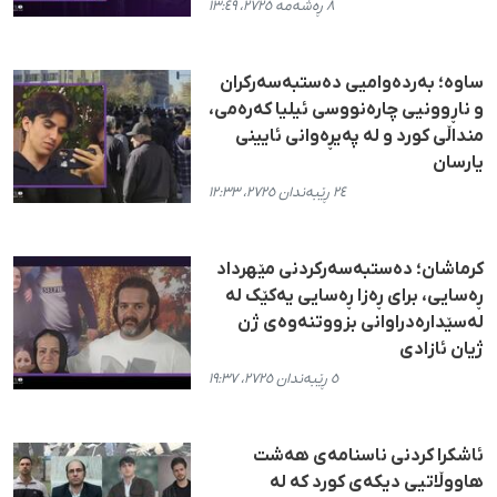
٨ ڕەشەمە ٢٧٢٥، ١٣:٤٩
ساوە؛ بەردەوامیی دەستبەسەرکران
و ناڕوونیی چارەنووسی ئیلیا کەرەمی،
منداڵی کورد و لە پەیڕەوانی ئایینی
یارسان
٢٤ ڕێبەندان ٢٧٢٥، ١٢:٣٣
کرماشان؛ دەستبەسەرکردنی مێهرداد
ڕەسایی، برای ڕەزا ڕەسایی یەکێک لە
لەسێدارەدراوانی بزووتنەوەی ژن
ژیان ئازادی
٥ ڕێبەندان ٢٧٢٥، ١٩:٣٧
ئاشکرا کردنی ناسنامەی هەشت
هاووڵاتیی دیکەی کورد کە لە