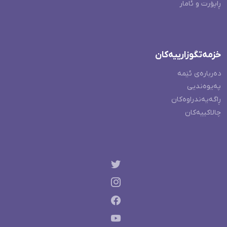
ڕاپۆرت و ئامار
خزمەتگوزارییەکان
دەربارەی ئێمە
پەیوەندیی
ڕاگەیەندراوەکان
چالاکییەکان