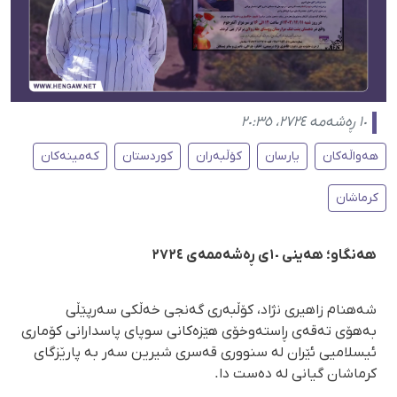
١٠ ڕەشەمە ٢٧٢٤، ٢٠:٣٥
هەواڵەکان
یارسان
کۆڵبەران
کوردستان
کەمینەکان
کرماشان
هەنگاو؛ هەینی ١٠ی ڕەشەممەی ٢٧٢٤
شەهنام زاهیری نژاد، كۆڵبەری گەنجی خەڵكی سەرپێڵی
بەهۆی تەقەی ڕاستەوخۆی هێزەكانی سوپای پاسدارانی كۆماری
ئیسلامیی ئێران لە سنووری قەسری شیرین سەر بە پارێزگای
کرماشان گیانی لە دەست دا.