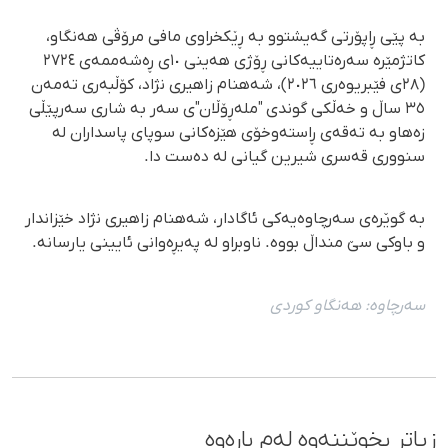
بە پێی ڕاپۆرتی گەیشتوو بە ڕێكخراوی مافی مرۆڤی هەنگاو،
كاتژمێرە سەرەتاییەكانی ڕۆژی هەینی ١٠ی ڕەشەممەی ٢٧٢٤
(٢٨ی فێبریوەری ٢٠٢٦)، شەهنام زاهیری نژاد، كۆڵبەری تەمەن
٣٥ ساڵ و خەڵكی گوندی "ملەڕۆڵان"ی سەر بە شاری سەرپێڵی
زەهاو بە تەقەی ڕاستەوخۆی هێزەكانی سوپای پاسداران لە
سنووری قەسری شیرین گیانی لە دەست دا.
بە گوێرەی سەرچاوەیەكی ئاگادار، شەهنام زاهیری نژاد خێزاندار
و باوكی سێ منداڵ بووە. ناوبراو لە پەیڕەوانی ئایینی یارسانە.
سەرچاوە:
هەنگاو كوردی
زیاتر بخوێننەوە لەم بارەوە