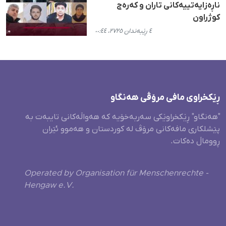
ناڕەزایەتییەکانی تاران و کەرەج
کوژراون
٤ ڕێبەندان ٢٧٢٥، ٠٠:٤٤
ڕێکخراوی مافی مرۆڤی هەنگاو
"هەنگاو" ڕێکخراوێکی سەربەخۆیە کە هەواڵەکانی تایبەت بە
پێشلکاری مافەکانی مرۆڤ لە کوردستان و هەموو ئێران
ڕووماڵ دەکات.
Operated by Organisation für Menschenrechte -
Hengaw e.V.