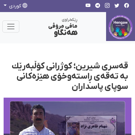
كوردی
ڕێکخراوی
مافی مرۆڤی
هەنگاو
قەسری شیرین؛ كوژرانی كۆڵبەرێك
بە تەقەی ڕاستەوخۆی هێزەكانی
سوپای پاسداران