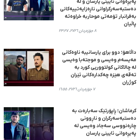
پەیڕەوانی ئایینی یارسان و لە
دەستبەسەرکراوانی ناڕەزایەتییەکانی
بەفرانبار تۆمەتی موحاربە خراوەتە
پاڵیان
٨ جۆزەردان ٢٧٢٦، ٢٣:٢٧
داڵاهۆ؛ دوو برای یارسانیبە ناوەکانی
مەیسەم وەیسی و موجتەبا وەیسی
لە چالاکانی کولتووریی کورد بە
تەقەی هێزە چەکدارەکانی ئێران
کوژران
٧ جۆزەردان ٢٧٢٦، ١٦:٥٥
کرماشان؛ ڕاپۆرتێک سەبارەت بە
دەستبەسەرکران و ناڕوونی
چارەنووسی سەجاد وەیسی لە
پەیڕەوانی ئایینی یارسان