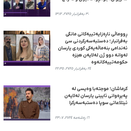
٣٠ بەفرانبار ٢٧٢٥، ١٣:١٢
ڕووماڵی ناڕەزایەتییەکانی مانگی
بەفرانبار؛ دەستبەسەرکردنی سێ
ئەندامی بنەماڵەیەکی کوردی یارسان
لەوانە دوو ژن لەلایەن هێزە
حکومەتییەکانەوە
٢٤ بەفرانبار ٢٧٢٥، ٢٢:٣٥
کرماشان؛ موجتەبا وەیسی لە
پەیڕەوانی ئایینی یارسان لەلایەن
ئیتلاعاتی سوپا دەستبەسەرکرا
١٦ ڕەشەمە ٢٧٢٤، ٢٣:٠٧