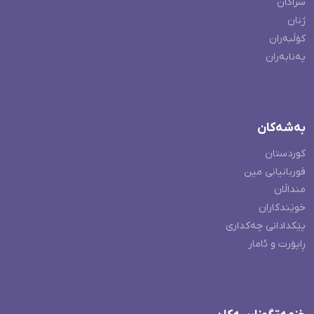
سزاکان
ژنان
کۆڵبەران
پەنابەران
بەشەکان
کوردستان
قوربانیانی مین
منداڵان
خوێندکاران
پێکدادانی چەکداری
ڕاپۆرت و ئامار