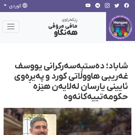
كوردی
ڕێکخراوی
مافی مرۆڤی
هەنگاو
شاباد؛ دەستبەسەرکرانی یووسف
غەریبی هاووڵاتی کورد و پەیڕەوی
ئایینی یارسان لەلایەن هێزە
حکومەتییەکانەوە