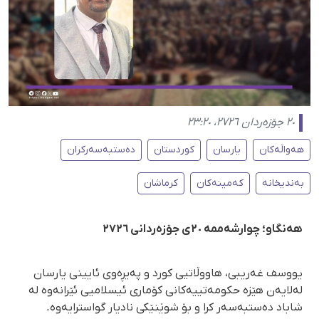
٢٠ جۆزەردان ٢٧٢٦، ٢٣:٢٠
هەواڵەکان
یارسان
کوردستان
دەستبەسەرکران
بەندیخانە
کەمینەکان
کرماشان
هەنگاو؛ چوارشەممە ٢٠ی جۆزەردانی ٢٧٢٦
یووسف غەریبی، هاووڵاتیی کورد و پەیڕەوی ئایینی یارسان
لەلایەن هێزە حکومەتییەکانی کۆماری ئیسلامیی ئێرانەوە لە
شاباد دەستبەسەر کرا و بۆ شوێنێکی نادیار گواسترایەوە.