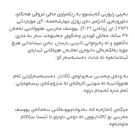
بەپێی ڕاپۆرتی گەیشتوو بە ڕێکخراوی مافی مرۆڤی هەنگاو،
دەوروبەری کاتژمێر دەی ڕۆژی چوارشەممە ٢٠ی جۆزەردانی
٢٧٢٦ (١٠ی ژوئەنی ٢٠٢٦)، یووسف غەریبی، هاووڵاتیی تەمەن
٣٧ ساڵە، خەڵکی گوندی چەنگووڕ جەلیلوەند سەر بە شاری
داڵاهوو و لە پەیڕەوانی ئایینی یارسان، بەبێ نیشاندانی هیچ
جۆرە بەڵگەیەکی دادوەری لەلایەن هێزەکانی ئیدارەی
ئیتلاعاتەوە لە شاباد دەستبەسەر کرا.
بە وتەی چەندین سەرچاوەی ئاگادار، دەستبەسەرکرانی ئەم
هاووڵاتییە لە شوێنی کارەکەی لە شارۆچکەی پیشەوەرانی
ئەم شارە ئەنجام دراوە.
جێگەی ئاماژەیە کە، بەدواداچوونەکانی بنەماڵەی یووسف
غەریبی بۆ ئاگاداربوون لە دۆخی ناوبراو تا ئێستا بێئاکام
ماوەتەوە.