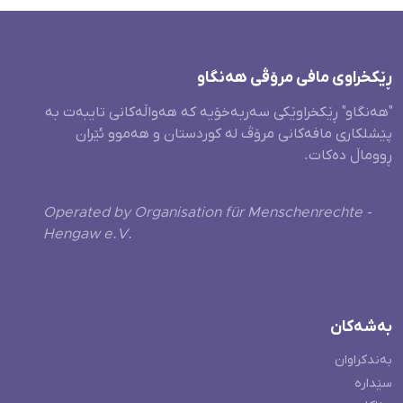
ڕێکخراوی مافی مرۆڤی هەنگاو
"هەنگاو" ڕێکخراوێکی سەربەخۆیە کە هەواڵەکانی تایبەت بە
پێشلکاری مافەکانی مرۆڤ لە کوردستان و هەموو ئێران
ڕووماڵ دەکات.
Operated by Organisation für Menschenrechte -
Hengaw e.V.
بەشەکان
بەندکراوان
سێدارە