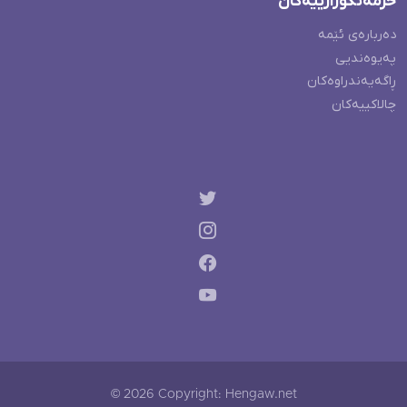
خزمەتگوزارییەکان
دەربارەی ئێمە
پەیوەندیی
ڕاگەیەندراوەکان
چالاکییەکان
© 2026 Copyright: Hengaw.net