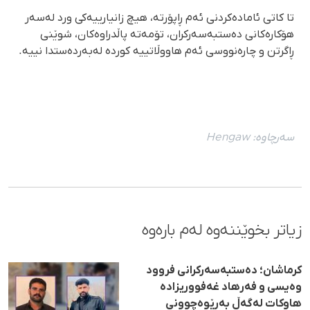
تا کاتی ئامادەکردنی ئەم ڕاپۆرتە، هیچ زانیارییەکی ورد لەسەر
هۆکارەکانی دەستبەسەرکران، تۆمەتە پاڵدراوەکان، شوێنی
ڕاگرتن و چارەنووسی ئەم هاووڵاتییە کوردە لەبەردەستدا نییە.
سەرچاوە:
Hengaw
زیاتر بخوێننەوە لەم بارەوە
کرماشان؛ دەستبەسەرکرانی فروود
وەیسی و فەرهاد غەفووریزاده
هاوکات لەگەڵ بەڕێوەچوونی