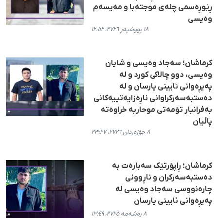
ڕێوڕەسمی چلەی موجتەبا و مەیسەم
وەیسی
١٨ پووشپەڕ ٢٧٢٦، ١٢:٥٢
کرماشان؛ سەجاد وەیسی و شایان
وەیسی، دوو چالاکی کورد و لە
پەیڕەوانی ئایینی یارسان و لە
دەستبەسەرکراوانی ناڕەزایەتییەکانی
بەفرانبار تۆمەتی موحاربە خراوەتە
پاڵیان
٨ جۆزەردان ٢٧٢٦، ٢٣:٢٧
کرماشان؛ ڕاپۆرتێک سەبارەت بە
دەستبەسەرکران و ناڕوونی
چارەنووسی سەجاد وەیسی لە
پەیڕەوانی ئایینی یارسان
٨ ڕەشەمە ٢٧٢٥، ١٣:٤٩