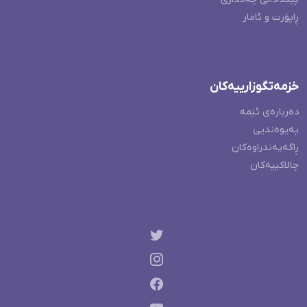
ڕاپۆرت و ئامار
خزمەتگوزارییەکان
دەربارەی ئێمە
پەیوەندیی
ڕاگەیەندراوەکان
چالاکییەکان