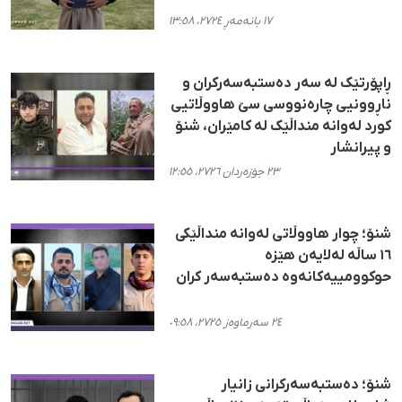
١٧ بانەمەڕ ٢٧٢٤، ١٣:٥٨
ڕاپۆرتێک لە سەر دەستبەسەرکران و
ناڕوونیی چارەنووسی سێ هاووڵاتیی
کورد لەوانە منداڵێک لە کامێران، شنۆ
و پیرانشار
٢٣ جۆزەردان ٢٧٢٦، ١٢:٥٥
شنۆ؛ چوار هاووڵاتی لەوانە منداڵێکی
١٦ ساڵە لەلایەن هێزە
حوکوومییەکانەوە دەستبەسەر کران
٢٤ سەرماوەز ٢٧٢٥، ٠٩:٥٨
شنۆ؛ دەستبەسەرکرانی زانیار