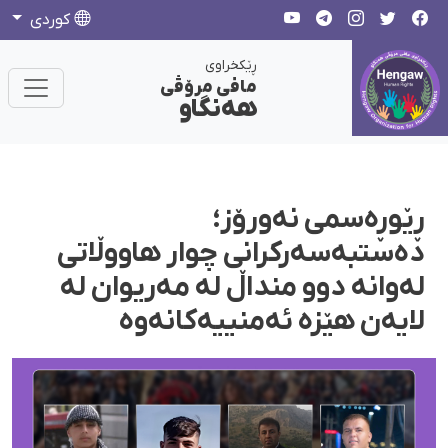
كوردی
ڕێکخراوی
مافی مرۆڤی
هەنگاو
ڕێوڕەسمی نەورۆز؛
دەستبەسەركرانی چوار هاووڵاتی
لەوانە دوو منداڵ لە مەریوان لە
لایەن هێزە ئەمنییەكانەوە