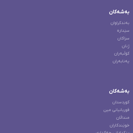
بەشەکان
بەندکراوان
سێدارە
سزاکان
ژنان
کۆڵبەران
پەنابەران
بەشەکان
کوردستان
قوربانیانی مین
منداڵان
خوێندکاران
پێکدادانی چەکداری