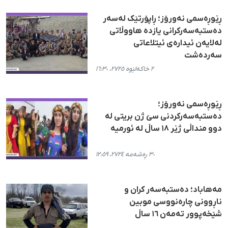
ڕێوڕەسمی نەورۆز؛ ڕاپۆرتێک لەسەر
دەستبەسەرکرانی یازدە هاووڵاتی
لەلایەن ئیدارەی ئیتلاعاتی
سەردەشت
٢ خاکەلێوە ٢٧٢٥، ١٦:٣٠
ڕێوڕەسمی نەورۆز؛
دەستبەسەرکردنی سێ ژن بریتی لە
دوو منداڵی ژێر ۱۸ ساڵ لە ئورمیە
٣٠ ڕەشەمە ٢٧٢٤، ١٢:٥٩
مەهاباد؛ دەستبەسەر کران و
ناڕوونی چارەنووسی موبین
شێخەپوور تەمەن ١٦ ساڵ