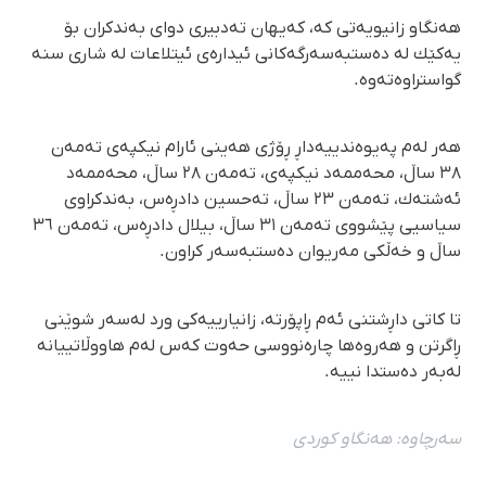
هەنگاو زانیویەتی كە، كەیهان تەدبیری دوای بەندكران بۆ
یەكێك لە دەستبەسەرگەكانی ئیدارەی ئیتلاعات لە شاری سنە
گواستراوەتەوە.
هەر لەم پەیوەندییەداڕ ڕۆژی هەینی ئارام نیكپەی تەمەن
٣٨ ساڵ، محەممەد نیكپەی، تەمەن ٢٨ ساڵ، محەممەد
ئەشتەك، تەمەن ٢٣ ساڵ، تەحسین دادڕەس، بەندكراوی
سیاسیی پێشووی تەمەن ٣١ ساڵ، بیلال دادڕەس، تەمەن ٣٦
ساڵ و خەڵكی مەریوان دەستبەسەر كراون.
تا كاتی داڕشتنی ئەم ڕاپۆرتە، زانیارییەكی ورد لەسەر شوێنی
ڕاگرتن و هەروەها چارەنووسی حەوت كەس لەم هاووڵاتییانە
لەبەر دەستدا نییە.
سەرچاوە:
هەنگاو كوردی