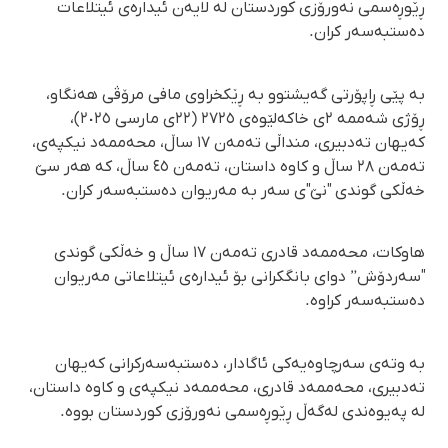
ڕێوڕەسمی نەورۆزی كوردستان لە لایەن ئیدارەی ئیتلاعات
دەستبەسەر كران.
بە پێی ڕاپۆرتی گەیشتوو بە ڕێكخراوی مافی مرۆڤی هەنگاو،
ڕۆژی شەممە ٢ی خاكەلێوەی ٢٧٢٥ (٢٢ی مارسی ٢٠٢٥)،
كەیهان تەدبیری، منداڵی تەمەن ١٧ ساڵ، محەممەد نیكپەی،
تەمەن ٢٨ ساڵ و كاوە داستان، تەمەن ٤٥ ساڵ، كە هەر سێ
خەڵكی گوندی "نێ"ی سەر بە مەریوان دەستبەسەر كران.
هاوكات، محەممەد قادری تەمەن ١٧ ساڵ و خەڵكی گوندی
"سەردۆش” دوای بانگكرانی بۆ ئیدارەی ئیتلاعاتی مەریوان
دەستبەسەر كراوە.
بە وتەی سەرچاوەیەكی ئاگادار، دەستبەسەركرانی كەیهان
تەدبیری، محەممەد قادری، محەممەد نیكپەی و كاوە داستان،
لە پەیوەندی لەگەڵ ڕێوڕەسمی نەورۆزی كوردستان بووە.