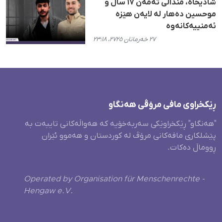
شادیخاە، منداڵی تەمەن ۱۷ ساڵ و
موحسین دەهار لە لایەن هێزە
ئەمنییەکانەوە
٢٧ خەرمانان ٢٧٢٥، ٢٣:١٨
ڕێکخراوی مافی مرۆڤی هەنگاو
"هەنگاو" ڕێکخراوێکی سەربەخۆیە کە هەواڵەکانی تایبەت بە
پێشلکاری مافەکانی مرۆڤ لە کوردستان و هەموو ئێران
ڕووماڵ دەکات.
Operated by Organisation für Menschenrechte -
Hengaw e.V.