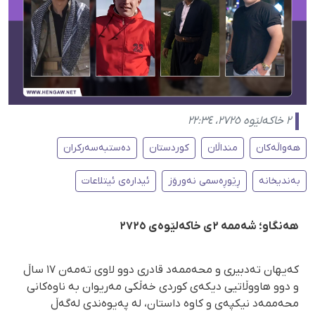
٢ خاکەلێوە ٢٧٢٥، ٢٢:٣٤
هەواڵەکان
منداڵان
کوردستان
دەستبەسەرکران
بەندیخانە
ڕێوڕەسمی نەورۆز
ئیدارەی ئیتلاعات
هەنگاو؛ شەممە ٢ی خاكەلێوەی ٢٧٢٥
كەیهان تەدبیری و محەممەد قادری دوو لاوی تەمەن ١٧ ساڵ
و دوو هاووڵاتیی دیكەی كوردی خەڵكی مەریوان بە ناوەكانی
محەممەد نیكپەی و كاوە داستان، لە پەیوەندی لەگەڵ