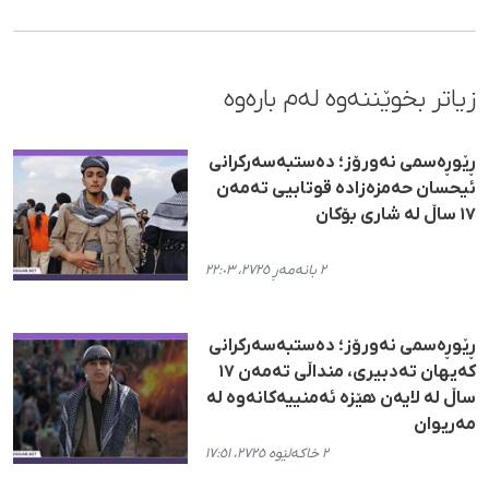
زیاتر بخوێننەوە لەم بارەوە
ڕێوڕەسمی نەورۆز؛ دەستبەسەرکرانی
ئیحسان حەمزەزادە قوتابیی تەمەن
١٧ ساڵ لە شاری بۆکان
٢ بانەمەڕ ٢٧٢٥، ٢٢:٠٣
ڕێوڕەسمی نەورۆز؛ دەستبەسەركرانی
كەیهان تەدبیری، منداڵی تەمەن ١٧
ساڵ لە لایەن هێزە ئەمنییەكانەوە لە
مەریوان
٢ خاکەلێوە ٢٧٢٥، ١٧:٥١