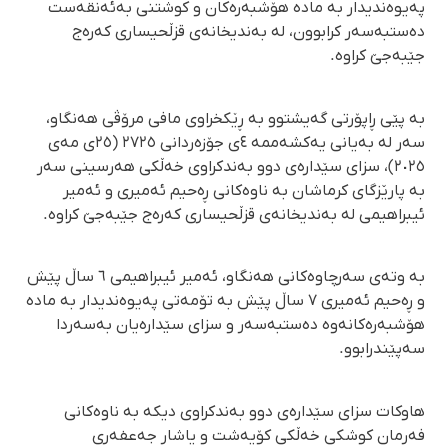
پەیوەندیدار بە مادە هۆشبەرەكان و كوشتنی بەئەنقەست
دەستبەسەر كرابوون، لە بەندیخانەی قزڵحیساری كەرەج
جێبەجێ كراوە.
بە پێی ڕاپۆرتی گەیشتوو بە ڕێكخراوی مافی مرۆڤی هەنگاو،
سەر لە بەیانی یەكشەممە ٤ی جۆزەردانی ٢٧٢٥ (٢٥ی مەی
٢٠٢٥)، سزای سێدارەی دوو بەندكراوی خەڵكی هەرسینی سەر
بە پارێزگای كرماشان بە ناوەكانی ڕەحیم ئەمیری و ئەمیر
ئیبراهیمی لە بەندیخانەی قزڵحیساری كەرەج جێبەجێ کراوە.
بە وتەی سەرچاوەکانی هەنگاو، ئەمیر ئیبراهیمی ٦ ساڵ پێش
و ڕەحیم ئەمیری ٧ ساڵ پێش بە تۆمەتی پەیوەندیدار بە مادە
هۆشبەرەكانەوە دەستبەسەر و سزای سێدارەیان بەسەردا
سەپێندرابوو.
هاوكات سزای سێدارەی دوو بەندكراوی دیكە بە ناوەكانی
فەرمان كوشكی خەڵكی كۆیەشت و یاشار جەعفەری