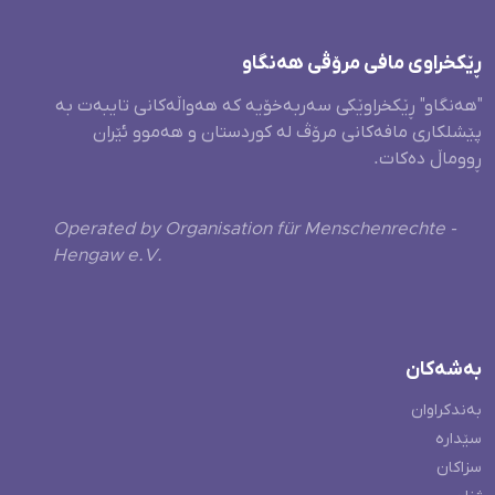
ڕێکخراوی مافی مرۆڤی هەنگاو
"هەنگاو" ڕێکخراوێکی سەربەخۆیە کە هەواڵەکانی تایبەت بە
پێشلکاری مافەکانی مرۆڤ لە کوردستان و هەموو ئێران
ڕووماڵ دەکات.
Operated by Organisation für Menschenrechte -
Hengaw e.V.
بەشەکان
بەندکراوان
سێدارە
سزاکان