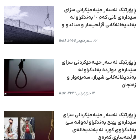
ڕاپۆرتێک لەسەر جێبەجێکرانی سزای
سێدارەی لانی کەم ١٠ بەندکراو لە
بەندیخانەکانی قزڵحیسار و میاندواو
٢٢ سەرماوەز ٢٧٢٤، ١١:٥٨
ڕاپۆرتێک لە سەر جێبەجێکردنی سزای
سێدارەی دوازدە بەندکراو لە
بەندیخانەکانی شیراز، سەبزەوار و
زەنجان
١٢ جۆزەردان ٢٧٢٦، ١١:٥٢
ڕاپۆرتێک لەسەر جێبەجێکردنی سزای
سێدارەی پێنج بەندکراو لەوانە سێ
بەندکراوی کورد لە بەندیخانەی
قزڵحەساری کەرەج