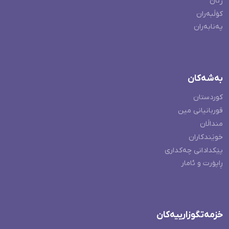
ژنان
کۆڵبەران
پەنابەران
بەشەکان
کوردستان
قوربانیانی مین
منداڵان
خوێندکاران
پێکدادانی چەکداری
ڕاپۆرت و ئامار
خزمەتگوزارییەکان