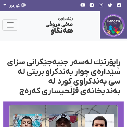
كوردی
ڕێکخراوی
مافی مرۆڤی
هەنگاو
ڕاپۆرتێك لەسەر جێبەجێكرانی سزای
سێدارەی چوار بەندكراو بریتی لە
سێ بەندكراوی كورد لە
بەندیخانەی قزڵحیساری كەرەج