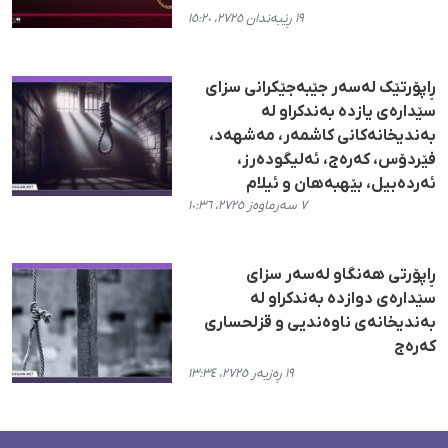
١٩ ڕێبەندان ٢٧٢٥، ١٥:٢٠
ڕاپۆرتێک لەسەر جێبەجێکرانی سزای
سێدارەی یازدە بەندکراو لە
بەندیخانەکانی کاشمەر، مەشهەد،
فێردۆس، کەرەج، ئەلیگودەرز،
ئەردەبیل، بێهبەهان و ئیلام
٧ سەرماوەز ٢٧٢٥، ١٠:٣٦
ڕاپۆرتی هەنگاو لەسەر سزای
سێدارەی دوازدە بەندکراو لە
بەندیخانەی ناوەندیی و قزلحساری
کەرەج
١٩ ڕەزبەر ٢٧٢٥، ١٣:٣٤