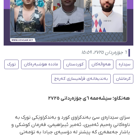
٦ جۆزەردان ٢٧٢٥، ١٥:٥٩
سێدارە
هەواڵەکان
کوردستان
ماددە هۆشبەرەکان
تورک
کرماشان
بەندیخانەی قزڵحیساری کەرەج
هەنگاو؛ سێشەممە ٦ی جۆزەردانی ٢٧٢٥
سزای سێدارەی سێ بەندكراوی كورد و بەندكراوێكی تورک بە
ناوەكانی ڕەحیم ئەمیری، ئەمیر ئیبراهیمی، فەرمان كوشكی و
یاشار جەعفەری كە پێشتر لە دۆسیەی جیادا بە تۆمەتی