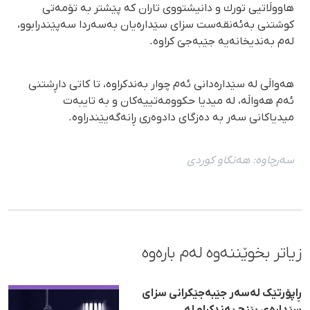
هاووڵاتیی تورك و دانیشتووی تاران كە پێشتر بە تۆمەتی
كوشتنی بەئەنقەست سزای سێدارەیان بەسەردا سەپێندرابوو،
لەم بەندیخانەیە جێبەجێ كراوە.
هەواڵی لە سێدارەدانی ئەم چوار بەندكراوە، تا كاتی داڕشتنی
ئەم هەواڵە، لە میدیا حكوومەتییەكان و بە تایبەت
میدیاكانی سەر بە دەزگای دادوەری ڕانەگەیێندراوە.
سەرچاوە:
هەنگاو كوردی
زیاتر بخوێننەوە لەم بارەوە
ڕاپۆرتێک لەسەر جێبەجێکرانی سزای