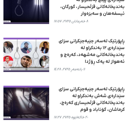
سێدارەی پێنج بەندکراو لە
بەندیخانەکانی قزڵحیسار، گورگان،
ئیسفەهان و سەبزەوار
٨ خەرمانان ٢٧٢٥، ١٧:٥٧
ڕاپۆرتێک لەسەر جێبەجێکرانی سزای
سێدارەی ۱۲ بەندکراو لە
بەندیخانەکانی مەشهەد، کەرەج و
ئەهواز لە یەک ڕۆژدا
١١ بانەمەڕ ٢٧٢٥، ١٤:٢٨
ڕاپۆرتێک لەسەر جێبەجێكرانی سزای
سێدارەی شەش بەندكراو لە
بەندیخانەكانی قزڵحیساری كەرەج،
كرماشان، گۆناباد و قوم
٢٠ خاکەلێوە ٢٧٢٥، ١٧:٢٧