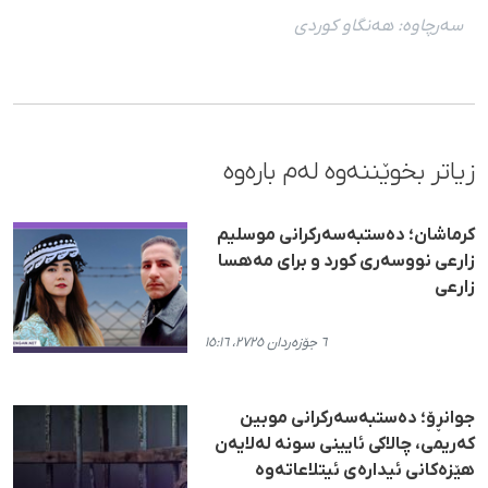
سەرچاوە:
هەنگاو كوردی
زیاتر بخوێننەوە لەم بارەوە
كرماشان؛ دەستبەسەركرانی موسلیم
زارعی نووسەری كورد و برای مەهسا
زارعی
٦ جۆزەردان ٢٧٢٥، ١٥:١٦
جوانڕۆ؛ دەستبەسەرکرانی موبین
کەریمی، چالاکی ئایینی سونه لەلایەن
هێزەکانی ئیدارەی ئیتلاعاتەوە