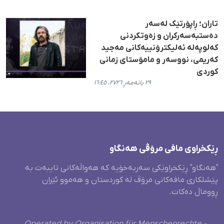
تاران؛ ڕاپۆرتێک لەسەر
دەستبەسەرکران و زەوتکردنی
کەلوپەلە ئەلیکترۆنییەکانی مه‌جید
کەریمی، نووسەر و مامۆستای زمانی
کوردی
٢٩ بانەمەڕ ٢٧٢٦، ١٦:٤٥
ڕێکخراوی مافی مرۆڤی هەنگاو
"هەنگاو" ڕێکخراوێکی سەربەخۆیە کە هەواڵەکانی تایبەت بە
پێشلکاری مافەکانی مرۆڤ لە کوردستان و هەموو ئێران
ڕووماڵ دەکات.