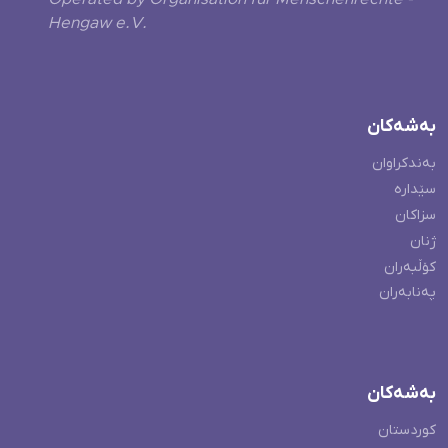
Operated by Organisation für Menschenrechte -
Hengaw e.V.
بەشەکان
بەندکراوان
سێدارە
سزاکان
ژنان
کۆڵبەران
پەنابەران
بەشەکان
کوردستان