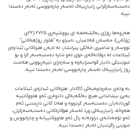
دەستبەسەرکرانی زانیارییەک لەسەر چارەنووسی لەبەر دەستدا
نییە.
هەروەها ڕۆژی یەکشەممە ۱ی پووشپەڕی ۲۷۲۵ (۲۲ی
ژۆئەن)، حەسەن فەلاعیان، ناسراو بە "هاوار ڕۆژهەڵاتی"
نووسەر و شاعیری خەڵکی پیرانشار، لە لایەن هێزەکانی ئیدارەی
ئیتلاعات لە دوکانەکەی خۆی لەو شارە دەستبەسەر کرا و بۆ
شوێنێکی نادیار گواسترایەوە و سەرەڕای تێپەڕبوونی هەشت
ڕۆژ زانیارییەک لەسەر چارەنووسی لەبەر دەستدا نییە.
بە وتەی سەرچاوەیەکی ئاگادار، هێزەکانی ئیدارەی ئیتلاعات
بەبێ نیشاندانی هیچ بەڵگەیەکی دادوەری ئەو هاووڵاتییە
کوردانەیان دەستبەسەر کردووە و هەتا کاتی داڕشتنی ئەم
هەواڵە، زانیارییەکی ورد لەسەر هۆکارەکانی دەستبەسەرکران،
ئەو تۆمەتانەی دراونەتە پاڵ ئەو هاووڵاتییانە و چارەنووس و
شوێنی ڕاگرتنیان لەبەر دەستدا نییە.