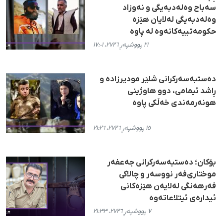
سەباح وەلەدبەیگی و نەوزاد
وەلەدبەیگی لەلایان هێزە
حکومەتییەکانەوە لە پاوە
٢١ پووشپەڕ ٢٧٢٦، ١٧:٠١
دەستبەسەرکرانی شلێر مودیرزادە و
ڕاشد ئیمامی، دوو هاوژینی
هونەرمەندی خەڵکی پاوە
١٥ پووشپەڕ ٢٧٢٦، ٢١:٢٦
بۆکان؛ دەستبەسەرکرانی جەعفەر
موختاری‌فەر نووسەر و چالاکی
فەرهەنگی لەلایەن هێزەکانی
ئیدارەی ئیتلاعاتەوە
٧ پووشپەڕ ٢٧٢٦، ٢١:٣٣