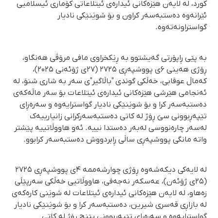
کورد، لە لایەن هێزەکانی ئیدارەی ئیتلاعاتی کۆماری ئیسلامیی
ئێرانەوە دەستبەسەر کراون و بۆ شوێنێکی نادیار
گواستراونەتەوە.
بە پێی ڕاپۆرتی گەیشتوو بە ڕێکخراوی مافی مرۆڤی هەنگاو،
ڕۆژی هەینی ۶ی پووشپەڕی ۲۷۲۵ (۲۷ی ژۆئەنی ۲۰۲۵)،
کەماڵ عوقابی، خەڵکی گوندی "باڵاگیر"ی سەر بە شاری شنۆ، لە
ئەنجامی هێرشی هێزەکانی ئیدارەی ئیتلاعات بۆ سەر ماڵەکەی
دەستبەسەر کرا و بۆ شوێنێکی نادیار گواسترایەوە و سەرەڕای
تێپەڕبوونی سێ ڕۆژ لە کاتی دەستبەسەرکرانی زانیارییەک
لەسەر چارەنووسی لەبەر دەستدا نییە. ئەو هاووڵاتییە پێشتر
واتە مانگی پووشپەڕی ساڵی ڕابردووش دەستبەسەر کرابوو.
لە لایەکی دیکەشەوە ڕۆژی چوارشەممە ۴ی پووشپەڕی ۲۷۲۵
(۲۵ی ژۆئەن)، عەسکەر نەجەفی، هاووڵاتیی خەڵکی سەرپێڵی
زەهاو، لە لایەن هێزەکانی ئیدارەی ئیتلاعات لە شوێنی کارەکەی
لە بازاڕی قەسری شیرین، دەستبەسەر کرا و بۆ شوێنێکی نادیار
گواسترایەوە و سەرەڕای تێپەڕبوونی پێنج ڕۆژ لە کاتی