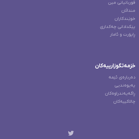
قوربانیانی مین
منداڵان
خوێندکاران
پێکدادانی چەکداری
ڕاپۆرت و ئامار
خزمەتگوزارییەکان
دەربارەی ئێمە
پەیوەندیی
ڕاگەیەندراوەکان
چالاکییەکان