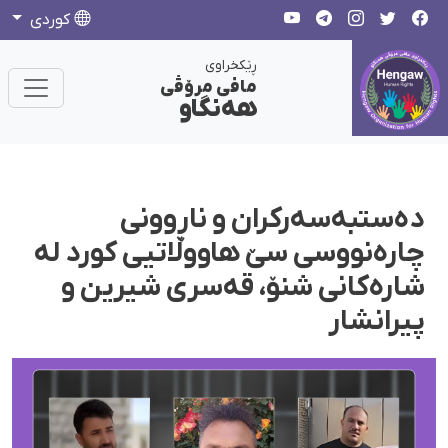
كوردی
ڕێکخراوی
مافی مرۆڤی
هەنگاو
دەستبەسەرکران و ناڕوونی
چارەنووسی سێ هاووڵاتیی کورد لە
شارەکانی شنۆ، قەسری شیرین و
پیرانشار