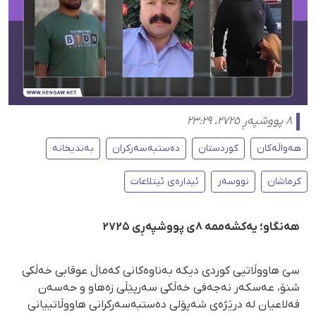
٨ پووشپەڕ ٢٧٢٥، ٢٣:٢٩
هەواڵەکان
کوردستان
دەستبەسەرکران
بەندیخانە
کرماشان
نووسەر
ئیدارەی ئیتلاعات
هەنگاو؛ یەکشەممە ۸ی پووشپەڕی ۲۷۲۵
سێ هاووڵاتیی کوردی دیکە بەناوەکانی کەماڵ عوقابی خەڵکی
شنۆ، عەسکەر نەجەفی خەڵکی سەرپێڵی زەهاو و حەسەن
فەلاعیان لە درێژەی شەپۆلی دەستبەسەرکرانی هاووڵاتییانی