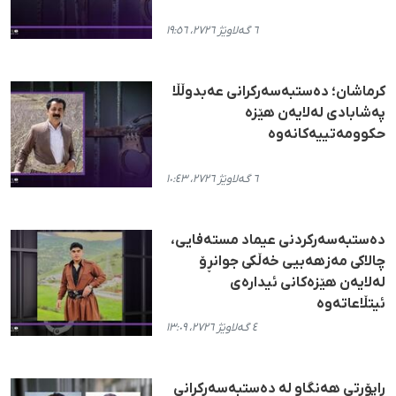
٦ گەلاوێژ ٢٧٢٦، ١٩:٥٦
کرماشان؛ دەستبەسەرکرانی عەبدوڵڵا
پەشابادی لەلایەن هێزە
حکوومەتییەکانەوە
٦ گەلاوێژ ٢٧٢٦، ١٠:٤٣
دەستبەسەرکردنی عیماد مستەفایی،
چالاکی مەزهەبیی خەڵکی جوانڕۆ
لەلایەن هێزەکانی ئیدارەی
ئیتڵاعاتەوە
٤ گەلاوێژ ٢٧٢٦، ١٣:٠٩
ڕاپۆرتی هەنگاو لە دەستبەسەرکرانی