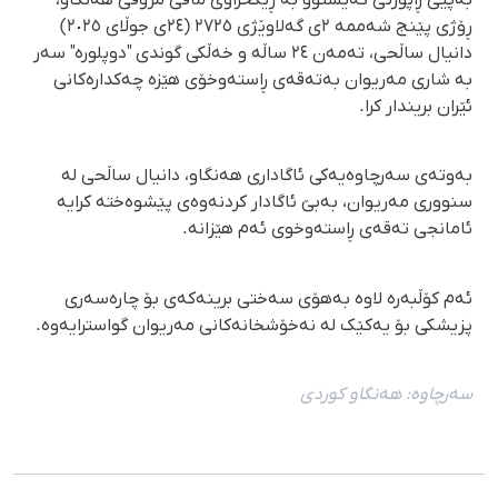
ڕۆژی پێنج شەممە ٢ی گەلاوێژی ٢٧٢٥ (٢٤ی جوڵای ٢٠٢٥)
دانیال ساڵحی، تەمەن ٢٤ ساڵە و خەڵکی گوندی "دوپلورە" سەر
بە شاری مەریوان بەتەقەی ڕاستەوخۆی هێزە چەکدارەکانی
ئێران بریندار کرا.
بەوتەی سەرچاوەیەکی ئاگاداری هەنگاو، دانیال ساڵحی لە
سنووری مەریوان، بەبێ ئاگادار کردنەوەی پێشوەختە کرایە
ئامانجی تەقەی ڕاستەوخوی ئەم هێزانە.
ئەم کۆڵبەرە لاوە بەهۆی سەختی برینەکەی بۆ چارەسەری
پزیشکی بۆ یەکێک لە نەخۆشخانەکانی مەریوان گواسترایەوە.
سەرچاوە:
هەنگاو كوردی