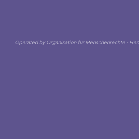
Operated by Organisation für Menschenrechte - He