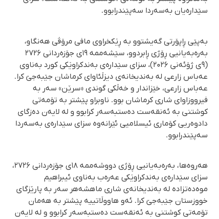
سێدارەیان بەسەردا سەپێندرابوو.
بەپێی ڕاپۆرتی گەیشتوو بە ڕێکخراوی مافی مرۆڤی هەنگاو،
بەرەبەیانیی ڕۆژی ڕابردوو، سێشەممە ۱۹ی جۆزەردانی ۲۷۲۶
(۹ی ژۆئەنی ۲۰۲۶)، سزای سێدارەی بەندکراوێکی کورد بەناوی
عەباس زارعی لە بەندیخانەی دیزڵئاوای کرماشان جێبەجێ کرا.
عەباس زارعی، خێزاندار و خەڵکی گوندی «سرێن» سەر بە
فیرووزاوای شاری کرماشان بوو. ناوبراو پێشتر بە تۆمەتی
کوشتنی بە ئەنقەست دەستبەسەر کرابوو و لە لایەن دەزگای
دادوەریی کۆماری ئیسلامیی ئێرانەوە سزای سێدارەی بەسەردا
سەپێندرابوو.
هەروەها، بەرەبەیانیی ڕۆژی دووشەممە ۱۸ی جۆزەردانی ۲۷۲۶،
سزای سێدارەی بەندکراوێکی عەرەب بەناوی ئیبراهیم
موەدەتزادە لە بەندیخانەی شاری ماهشەهر سەر بە پارێزگای
خووزستان جێبەجێ کرا. ئەو هاووڵاتییە پێشتر بە هەمان
تۆمەتی کوشتنی بە ئەنقەست دەستبەسەر کرابوو و لە لایەن