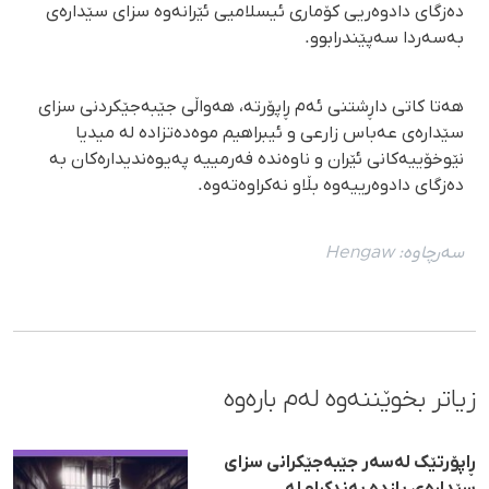
دەزگای دادوەریی کۆماری ئیسلامیی ئێرانەوە سزای سێدارەی
بەسەردا سەپێندرابوو.
هەتا کاتی داڕشتنی ئەم ڕاپۆرتە، هەواڵی جێبەجێکردنی سزای
سێدارەی عەباس زارعی و ئیبراهیم موەدەتزادە لە میدیا
نێوخۆییەکانی ئێران و ناوەندە فەرمییە پەیوەندیدارەکان بە
دەزگای دادوەرییەوە بڵاو نەکراوەتەوە.
سەرچاوە:
Hengaw
زیاتر بخوێننەوە لەم بارەوە
ڕاپۆرتێک لەسەر جێبەجێکرانی سزای