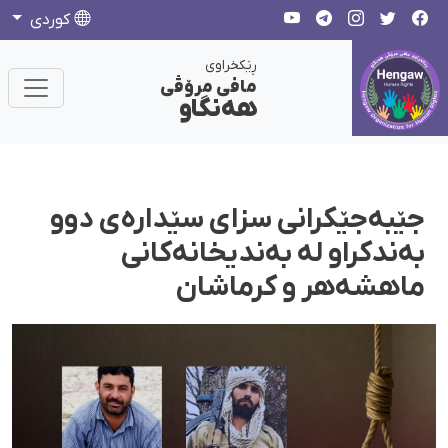
كوردی
ڕێکخراوی
مافی مرۆڤی
هەنگاو
جێبەجێکرانی سزای سێدارەی دوو
بەندکراو لە بەندیخانەکانی
ماهشەهر و کرماشان