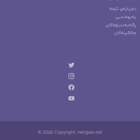
دەربارەی ئێمە
پەیوەندیی
ڕاگەیەندراوەکان
چالاکییەکان
© 2026 Copyright: Hengaw.net