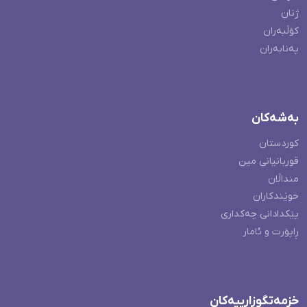
ژنان
کۆڵبەران
پەنابەران
بەشەکان
کوردستان
قوربانیانی مین
منداڵان
خوێندکاران
پێکدادانی چەکداری
ڕاپۆرت و ئامار
خزمەتگوزارییەکان