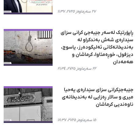
٢٧ سەرماوەز ٢٧٢٥، ١١:٣٧
ڕاپۆرتێک لەسەر جێبەجێ کرانی سزای
سێدارەی شەش بەندکراو لە
بەندیخانەکانی ئەلیگودەرز، یاسوج،
دیزفول، خوڕەمئاوا، کرماشان و
هەمەدان
٢٢ سەرماوەز ٢٧٢٥، ٢١:٣٤
جێبەجێکرانی سزای سێدارەی یەحیا
میری و سالار ڕەزایی لە بەندیخانەی
ناوەندیی کرماشان
١٥ سەرماوەز ٢٧٢٥، ١٨:٣٧