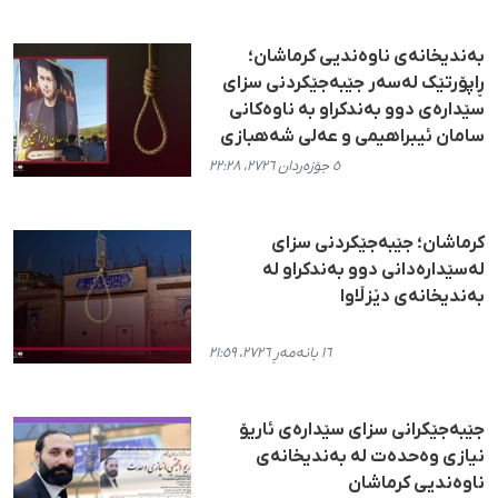
بەندیخانه‌ی ناوه‌ندیی کرماشان؛
ڕاپۆرتێک له‌سه‌ر جێبه‌جێکردنی سزای
سێداره‌ی دوو به‌ندکراو به ناوه‌کانی
سامان ئیبراهیمی و عه‌لی شه‌هبازی
٥ جۆزەردان ٢٧٢٦، ٢٢:٢٨
کرماشان؛ جێبەجێکردنی سزای
لەسێدارەدانی دوو بەندکراو لە
بەندیخانەی دێزڵاوا
١٦ بانەمەڕ ٢٧٢٦، ٢١:٥٩
جێبەجێکرانی سزای سێدارەی ئاریۆ
نیازی وەحدەت لە بەندیخانەی
ناوەندیی کرماشان