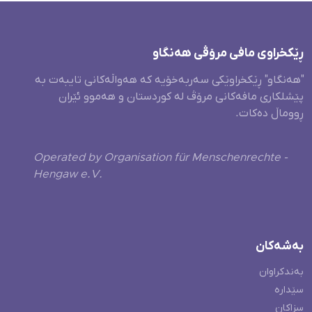
ڕێکخراوی مافی مرۆڤی هەنگاو
"هەنگاو" ڕێکخراوێکی سەربەخۆیە کە هەواڵەکانی تایبەت بە
پێشلکاری مافەکانی مرۆڤ لە کوردستان و هەموو ئێران
ڕووماڵ دەکات.
Operated by Organisation für Menschenrechte -
Hengaw e.V.
بەشەکان
بەندکراوان
سێدارە
سزاکان