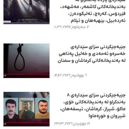
سێدارەی یازدە بەندکراو لە
بەندیخانەکانی کاشمەر، مەشهەد،
فێردۆس، کەرەج، ئەلیگودەرز،
ئەردەبیل، بێهبەهان و ئیلام
٧ سەرماوەز ٢٧٢٥، ١٠:٣٦
جێبەجێکردنی سزای سێدارەی
خەسرەو ئەحەدی و خەلیل پەناهی
لە بەندیخانەکانی کرماشان و سمنان
٦ پووشپەڕ ٢٧٢٦، ١٤:٤٢
جێبەجێکردنی سزای سێدارەی ٨
بەندکراو لە بەندیخانەکانی خۆی،
ماکۆ، شیراز، کرماشان، ئیسفەهان،
شیروان و خوڕەماوا
٢١ جۆزەردان ٢٧٢٦، ٢٣:٢٣