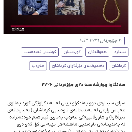
٢٠ جۆزەردان ٢٧٢٦، ١٠:٤٢
سێدارە
هەواڵەکان
کوردستان
کوشتنی ئەنقەست
کرماشان
بەندیخانەی دێزڵئاوای کرماشان
عەرەب
هەنگاو؛ چوارشەممە ۲۰ی جۆزەردانی ۲۷۲۶
سزای سێدارەی دوو بەندکراو بریتی لە بەندکراوێکی کورد بەناوی
عەباس زارعی لە بەندیخانەی ناوەندیی کرماشان (بەندیخانەی
دیزڵئاوا) و هاووڵاتییەکی عەرەب بەناوی ئیبراهیم موەدەتزادە
لە بەندیخانەی ناوەندیی ماهشەهر جێبەجێ کرا. ئەو دوو
بەندکراوە پێشتر بە تۆمەتی «کوشتنی بە ئەنقەست» سزای