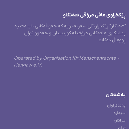
ڕێکخراوی مافی مرۆڤی هەنگاو
"هەنگاو" ڕێکخراوێکی سەربەخۆیە کە هەواڵەکانی تایبەت بە
پێشلکاری مافەکانی مرۆڤ لە کوردستان و هەموو ئێران
ڕووماڵ دەکات.
Operated by Organisation für Menschenrechte -
Hengaw e.V.
بەشەکان
بەندکراوان
سێدارە
سزاکان
ژنان