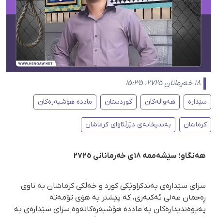
١٨ خەرمانان ٢٧٢٥، ١٥:٣٥
سێدارە
هەواڵەکان
کوردستان
ماددە هۆشبەرەکان
کرماشان
بەندیخانەی دێزڵئاوای کرماشان
هەنگاو؛ سێشەممە ١٨ی خەرمانانی ٢٧٢٥
سزای سێدارەی بەندکراوێکی کورد و خەڵکی کرماشان بە ناوی
ڕەحمان عەلی ئەکبەری، کە پێشتر بە هۆی تۆمەتە
پەیوەندیدارەکان بە ماددە هۆشبەرەکانەوە سزای سێدارەی بە