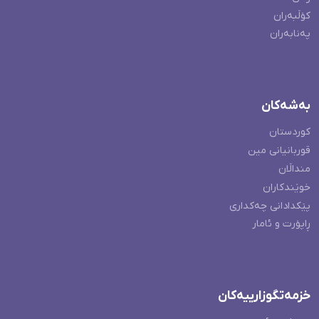
کۆڵبەران
پەنابەران
بەشەکان
کوردستان
قوربانیانی مین
منداڵان
خوێندکاران
پێکدادانی چەکداری
ڕاپۆرت و ئامار
خزمەتگوزارییەکان