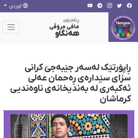
كوردی
ڕێکخراوی
مافی مرۆڤی
هەنگاو
ڕاپۆرتێک لەسەر جێبەجێ کرانی
سزای سێدارەی ڕەحمان عەلی
ئەکبەری لە بەندیخانەی ناوەندیی
کرماشان