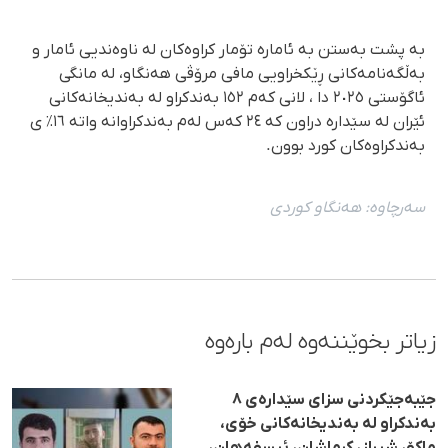
بە پشت بەستن بە ئامارە تۆمار کراوەکان لە ناوەندیی ئامار و
بەڵگەنامەکانی ڕێکخراویی مافی مرۆڤی هەنگاو، لە مانگی
ئاگۆستی ٢٠٢٥ دا ، لانی کەم ١٥٢ بەندکراو لە بەندیخانەکانی
ئێران لە سێدارە دراون کە ٢٤ کەس لەم بەندکراوانە واتە ١٦٪ ی
بەندکراوەکان کورد بوون.
سەرچاوە:
هەنگاو كوردی
زیاتر بخوێننەوە لەم بارەوە
جێبەجێکردنی سزای سێدارەی ٨
بەندکراو لە بەندیخانەکانی خۆی،