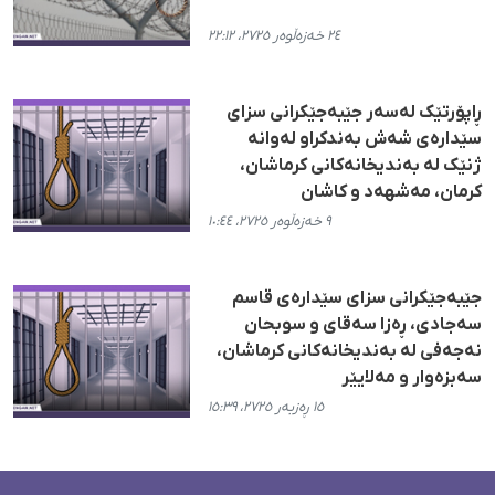
٢٤ خەزەڵوەر ٢٧٢٥، ٢٢:١٢
ڕاپۆرتێک لەسەر جێبەجێکرانی سزای
سێدارەی شەش بەندکراو لەوانە
ژنێک لە بەندیخانەکانی کرماشان،
کرمان، مەشهەد و کاشان
٩ خەزەڵوەر ٢٧٢٥، ١٠:٤٤
جێبەجێکرانی سزای سێدارەی قاسم
سەجادی، ڕەزا سەقای و سوبحان
نەجەفی لە بەندیخانەکانی کرماشان،
سەبزەوار و مەلایێر
١٥ ڕەزبەر ٢٧٢٥، ١٥:٣٩