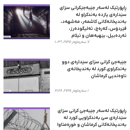
ڕاپۆرتێک لەسەر جێبەجێکرانی سزای
سێدارەی یازدە بەندکراو لە
بەندیخانەکانی کاشمەر، مەشهەد،
فێردۆس، کەرەج، ئەلیگودەرز،
ئەردەبیل، بێهبەهان و ئیلام
٧ سەرماوەز ٢٧٢٥، ١٠:٣٦
جێبەجێ کرانی سزای سێدارەی دوو
بەندکراوی کورد لە بەندیخانەی
ناوەندیی کرماشان
١ سەرماوەز ٢٧٢٥، ٢١:٢٨
ڕاپۆرتێک لەسەر جێبەجێ کرانی سزای
سێدارەی سێ بەندکراویی کورد لە
بەندیخانەکانی کرماشان و خوڕەمئاوا