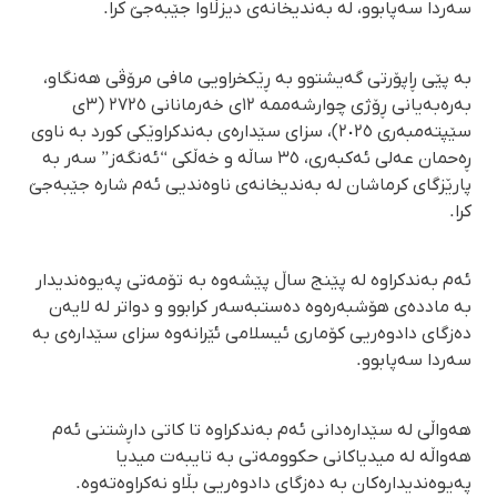
سەردا سەپابوو، لە بەندیخانەی دیزڵاوا جێبەجێ کرا.
بە پێی ڕاپۆرتی گەیشتوو بە ڕێکخراویی مافی مرۆڤی هەنگاو،
بەرەبەیانی ڕۆژی چوارشەممە ١٢ی خەرمانانی ٢٧٢٥ (٣ی
سێپتەمبەری ٢٠٢٥)، سزای سێدارەی بەندکراوێکی کورد بە ناوی
ڕەحمان عەلی ئەکبەری، ٣٥ ساڵە و خەڵکی “ئەنگەز” سەر بە
پارێزگای کرماشان لە بەندیخانەی ناوەندیی ئەم شارە جێبەجێ
کرا.
ئەم بەندکراوە لە پێنج ساڵ پێشەوە بە تۆمەتی پەیوەندیدار
بە ماددەی هۆشبەرەوە دەستبەسەر کرابوو و دواتر لە لایەن
دەزگای دادوەریی کۆماری ئیسلامی ئێرانەوە سزای سێدارەی بە
سەردا سەپابوو.
هەواڵی لە سێدارەدانی ئەم بەندکراوە تا کاتی داڕشتنی ئەم
هەواڵە لە میدیاکانی حکوومەتی بە تایبەت میدیا
پەیوەندیدارەکان بە دەزگای دادوەریی بڵاو نەکراوەتەوە.