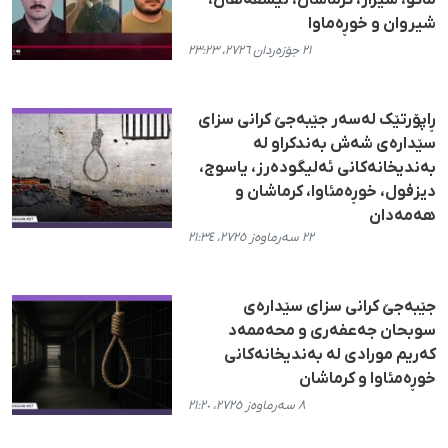
ماکۆ، شیراز، کرماشان، ئیسفەهان،
شیروان و خوڕەماوا
٢١ جۆزەردان ٢٧٢٦، ٢٣:٢٣
ڕاپۆرتێک لەسەر جێبەجێ کرانی سزای
سێدارەی شەش بەندکراو لە
بەندیخانەکانی ئەلیگودەرز، یاسوج،
دیزفول، خوڕەمئاوا، کرماشان و
هەمەدان
٢٢ سەرماوەز ٢٧٢٥، ٢١:٣٤
جێبەجێ کرانی سزای سێدارەی
سوبحان جەعفەری و محەممەد
کەریم مورادی لە بەندیخانەکانی
خوڕەمئاوا و کرماشان
٨ سەرماوەز ٢٧٢٥، ٢١:٢٠