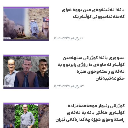
بانە؛ تەقینەوەی مین بووە هۆی
کەمئەندامبوونی کۆڵبەرێک
١٧ ڕەزبەر ٢٧٢٥، ١٤:٠٥
سنووری بانه؛ کوژرانی سێهەمین
کۆڵبەر لە ماوەی ۱۰ ڕۆژی ڕابردوو بە
تەقەی ڕاستەوخۆی هێزە
حکومەتییەکان
١٣ ڕەزبەر ٢٧٢٥، ١١:٣٢
کوژرانی ڕێبوار موحەممەدزادە
کۆڵبەری خەڵکی بانە بە تەقەی
ڕاستەوخۆی هێزە چەکدارەکانی ئێران