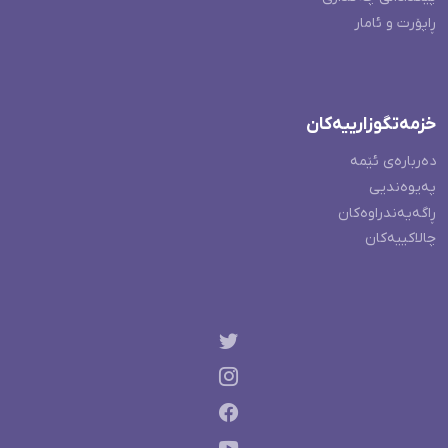
ڕاپۆرت و ئامار
خزمەتگوزارییەکان
دەربارەی ئێمە
پەیوەندیی
ڕاگەیەندراوەکان
چالاکییەکان