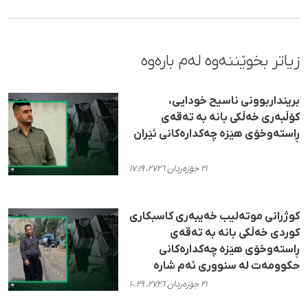
زیاتر بخوێننەوە لەم بارەوە
برینداربوونی ناسیح خودایی،
کۆڵبەری خەڵکی بانه بە تەقەی
ڕاستەوخۆی هێزە چەکدارەکانی ئێران
٢١ جۆزەردان ٢٧٢٦، ١٧:١٩
کوژرانی موتەلیب خەیبەری کاسبکاری
کوردی خەڵکی بانە بە تەقەی
ڕاستەوخۆی هێزە چەکدارەکانی
حکوومەت لە سنووری ئەم شارە
٢١ جۆزەردان ٢٧٢٦، ١٠:٢٩