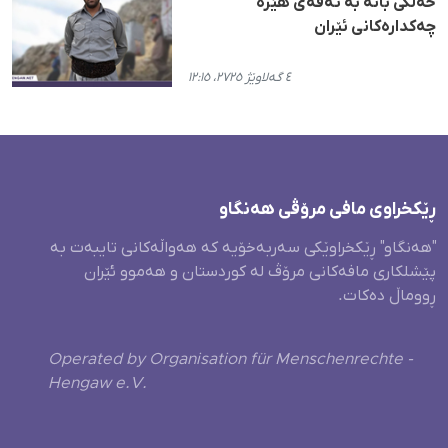
خەڵکی بانە بە تەقەی هێزە
چەکدارەکانی ئێران
٤ گەلاوێژ ٢٧٢٥، ١٢:١٥
ڕێکخراوی مافی مرۆڤی هەنگاو
"هەنگاو" ڕێکخراوێکی سەربەخۆیە کە هەواڵەکانی تایبەت بە
پێشلکاری مافەکانی مرۆڤ لە کوردستان و هەموو ئێران
ڕووماڵ دەکات.
Operated by Organisation für Menschenrechte -
Hengaw e.V.