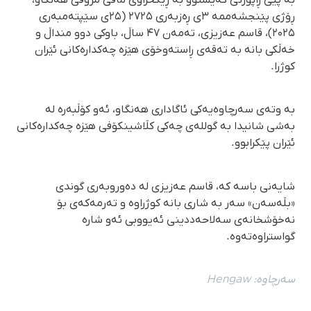
ڕۆژی پێنجشەممە ۳ی ڕەزبەری ۲۷۲۵ (۲۵ی سێپتەمبەری
۲۰۲۵)، قاسم عەزیزی، تەمەن ۴۷ ساڵ، باوکی دوو منداڵ و
خەڵکی بانە بە تەقەی ڕاستەوخۆی هێزە چەکدارەکانی ئێران
کوژرا.
بە وتەی سەرچاوەیەکی ئاگاداری هەنگاو، ئەو کۆڵبەرە لە
بەشی شانیدا بە گوللەی چەکی کڵاشینکۆفی هێزە چەکدارەکانی
ئێران پێکرابوو.
شایەنی باسە کە، قاسم عەزیزی لە دەوروبەری گوندی
«بڵەسەن» سەر بە شاری بانە کوژراوە و تەرمەکەی بۆ
نەخۆشخانەی سەلاحەددینی ئەیووبی ئەو شارە
گواستراوەتەوە.
سەرچاوە:
Hengaw