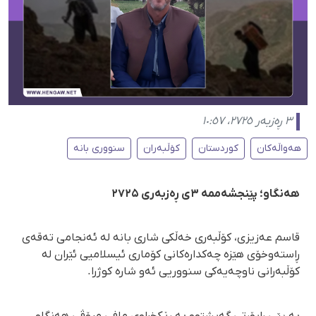
٣ ڕەزبەر ٢٧٢٥، ١٠:٥٧
هەواڵەکان
کوردستان
كۆڵبەران
سنووری بانە
هەنگاو؛ پێنجشەممە ۳ی ڕەزبەری ۲۷۲۵
قاسم عەزیزی، کۆڵبەری خەڵکی شاری بانە لە ئەنجامی تەقەی
ڕاستەوخۆی هێزە چەکدارەکانی کۆماری ئیسلامیی ئێران لە
کۆڵبەرانی ناوچەیەکی سنووریی ئەو شارە کوژرا.
بە پێی ڕاپۆرتی گەیشتوو بە ڕێکخراوی مافی مرۆڤی هەنگاو،