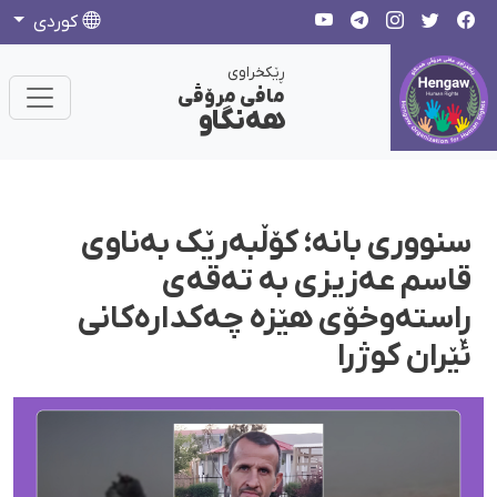
كوردی
ڕێکخراوی
مافی مرۆڤی
هەنگاو
سنووری بانه؛ کۆڵبەرێک بەناوی
قاسم عەزیزی بە تەقەی
ڕاستەوخۆی هێزە چەکدارەکانی
ئێران کوژرا