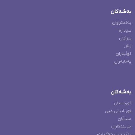
بەشەکان
بەندکراوان
سێدارە
سزاکان
ژنان
کۆڵبەران
پەنابەران
بەشەکان
کوردستان
قوربانیانی مین
منداڵان
خوێندکاران
پێکدادانی چەکداری