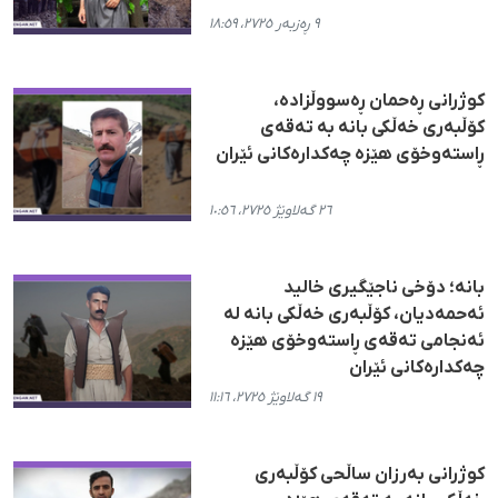
٩ ڕەزبەر ٢٧٢٥، ١٨:٥٩
کوژرانی ڕەحمان ڕەسووڵزادە،
کۆڵبەری خەڵکی بانە بە تەقەی
ڕاستەوخۆی هێزە چەکدارەکانی ئێران
٢٦ گەلاوێژ ٢٧٢٥، ١٠:٥٦
بانە؛ دۆخی ناجێگیری خالید
ئەحمەدیان، کۆڵبەری خەڵکی بانە لە
ئەنجامی تەقەی ڕاستەوخۆی هێزە
چەکدارەکانی ئێران
١٩ گەلاوێژ ٢٧٢٥، ١١:١٦
کوژرانی بەرزان ساڵحی کۆڵبەری