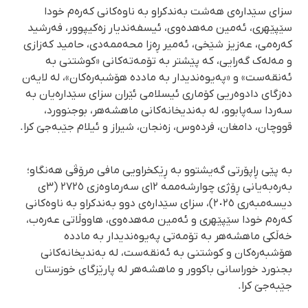
سزای سێدارەی هەشت بەندکراو بە ناوەکانی کەرەم خودا
سێپێهری، ئەمین مەهدەوی، ئیسفەندیار زەکیپوور، فەرشید
کەرەمی، عەزیز شێخی، ئەمیر ڕەزا محەممەدی، حامید کەزازی
و مەلەک گەرایی، کە پێشتر بە تۆمەتەکانی «کوشتنی بە
ئەنقەست» و «پەیوەندیدار بە ماددە هۆشبەرەکان»، لە لایەن
دەزگای دادوەریی کۆماری ئیسلامی ئێران سزای سێدارەیان بە
سەردا سەپابوو، لە بەندیخانەکانی ماهشەهر، بوجنوورد،
قووچان، دامغان، فردەوس، زەنجان، شیراز و ئیلام جێبەجێ کرا.
بە پێی ڕاپۆرتی گەیشتوو بە ڕێکخراویی مافی مرۆڤی هەنگاو؛
بەرەبەیانی ڕۆژی چوارشەممە ١٢ی سەرماوەزی ٢٧٢٥ (٣ی
دیسەمبەری ٢٠٢٥)، سزای سێدارەی دوو بەندکراو بە ناوەکانی
کەرەم خودا سێپێهری و ئەمین مەهدەوی، هاووڵاتی عەرەب،
خەڵکی ماهشەهر بە تۆمەتی پەیوەندیدار بە ماددە
هۆشبەرەکان و کوشتنی بە ئەنقەست، لە بەندیخانەکانی
بجنورد خوراسانی باکوور و ماهشەهر لە پارێزگای خوزستان
جێبەجێ کرا.