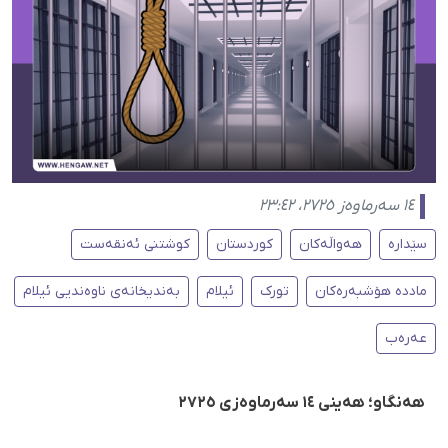
١٤ سەرماوەز ٢٧٢٥، ٢٣:٤٢
سێدارە
هەواڵەکان
کوردستان
کوشتنی ئەنقەست
ماددە هۆشبەرەکان
تورک
ئیلام
بەندیخانەی ناوەندیی ئیلام
عەرەب
هەنگاو؛ هەینی ١٤ سەرماوەزی ٢٧٢٥