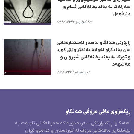
سەرلەک لە بەندیخانەکانی ئیلام و
دێزفوول
٢٣ گەلاوێژ ٢٧٢٥، ٢٣:٢٢
ڕاپۆرتی هەنگاو لەسەر لەسێدارەدانی
سێ بەندکراو لەوانە بەندکراوێکی کورد
و تورک لە بەندیخانەکانی شیروان و
مەشهەد
١ پووشپەڕ ٢٧٢٦، ١٢:٥٨
ڕێکخراوی مافی مرۆڤی هەنگاو
"هەنگاو" ڕێکخراوێکی سەربەخۆیە کە هەواڵەکانی تایبەت بە
پێشلکاری مافەکانی مرۆڤ لە کوردستان و هەموو ئێران