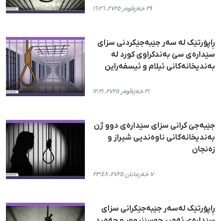
٢٩ خەزەڵوەر ٢٧٢٥، ١٦:٢٦
ڕاپۆرتێک لە سەر جێبەجێکردنی سزای
سێدارەی سێ بەندکراوی کورد لە
بەندیخانەکانی ئیلام و ئیسفەراین
٢١ خەزەڵوەر ٢٧٢٥، ١٢:٢١
جێبەجێ کرانی سزای سێدارەی دوو ژن
بەندیخانەکانی ناوەندیی شیراز و
زەنجان
٧ خەرمانان ٢٧٢٥، ٢٣:٤٨
ڕاپۆرتێک لەسەر جێبەجێکرانی سزای
سێدارەی ئەمیر حوسێنپوور و حەمید