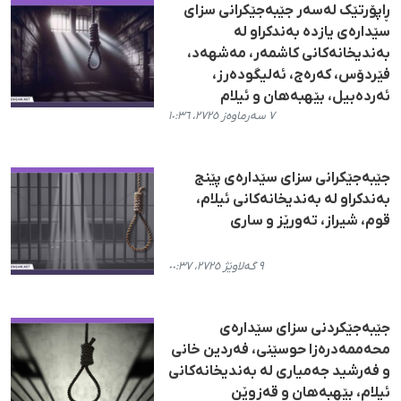
ڕاپۆرتێک لەسەر جێبەجێکرانی سزای
سێدارەی یازدە بەندکراو لە
بەندیخانەکانی کاشمەر، مەشهەد،
فێردۆس، کەرەج، ئەلیگودەرز،
ئەردەبیل، بێهبەهان و ئیلام
٧ سەرماوەز ٢٧٢٥، ١٠:٣٦
جێبەجێکرانی سزای سێدارەی پێنج
بەندکراو لە بەندیخانەکانی ئیلام،
قوم، شیراز، تەورێز و ساری
٩ گەلاوێژ ٢٧٢٥، ٠٠:٣٧
جێبەجێکردنی سزای سێدارەی
محەممەدرەزا حوسێنی، فەردین خانی
و فەرشید جەمیاری لە بەندیخانەکانی
ئیلام، بێهبەهان و قەزوێن