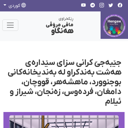
كوردی
ڕێکخراوی
مافی مرۆڤی
هەنگاو
جێبەجێ کرانی سزای سێدارەی
هەشت بەندکراو لە بەندیخانەکانی
بوجنوورد، ماهشەهر، قووچان،
دامغان، فردەوس، زەنجان، شیراز و
ئیلام