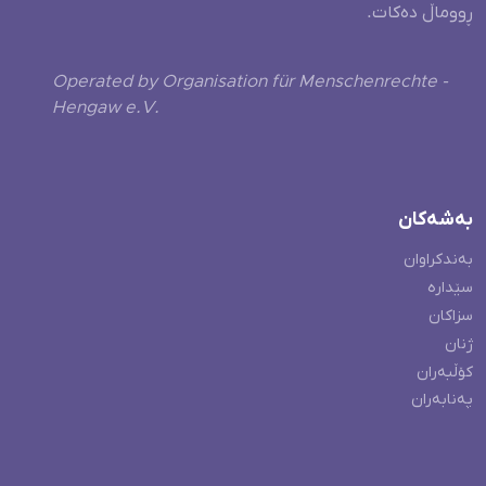
ڕووماڵ دەکات.
Operated by Organisation für Menschenrechte -
Hengaw e.V.
بەشەکان
بەندکراوان
سێدارە
سزاکان
ژنان
کۆڵبەران
پەنابەران