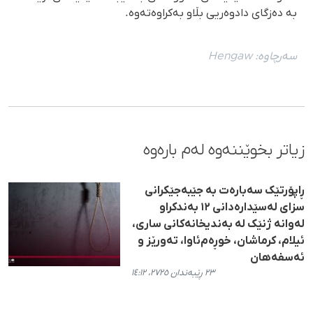
بە دەزگای دادوەریی بڵاو بەکراوەتەوە.
سەرچاوە:
Hengaw
زیاتر بخوێننەوە لەم بارەوە
ڕاپۆرتێک سەبارەت بە جێبەجێکرانی
سزای لەسێدارەدانی ١٢ بەندکراو
لەوانە ژنێک لە بەندیخانەکانی ساری،
ئیلام، کرماشان، خوڕەم‌ئاوا، تەورێز و
ئەسفەهان
٢٣ ڕێبەندان ٢٧٢٥، ١٤:١٢