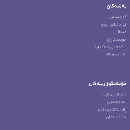
بەشەکان
کوردستان
قوربانیانی مین
منداڵان
خوێندکاران
پێکدادانی چەکداری
ڕاپۆرت و ئامار
خزمەتگوزارییەکان
دەربارەی ئێمە
پەیوەندیی
ڕاگەیەندراوەکان
چالاکییەکان