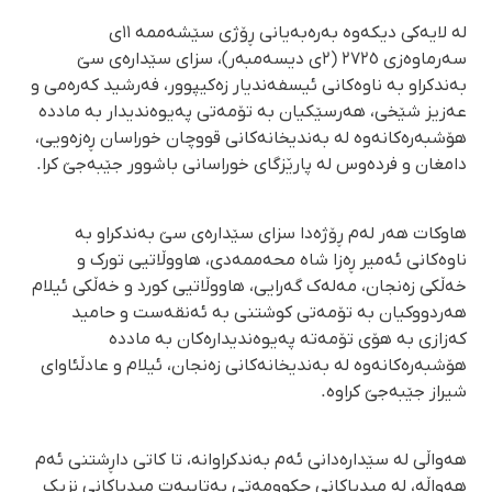
لە لایەکی دیکەوە بەرەبەیانی ڕۆژی سێشەممە ١١ی
سەرماوەزی ٢٧٢٥ (٢ی دیسەمبەر)، سزای سێدارەی سێ
بەندکراو بە ناوەکانی ئیسفەندیار زەکیپوور، فەرشید کەرەمی و
عەزیز شێخی، هەرسێکیان بە تۆمەتی پەیوەندیدار بە ماددە
هۆشبەرەکانەوە لە بەندیخانەکانی قووچان خوراسان ڕەزەویی،
دامغان و فردەوس لە پارێزگای خوراسانی باشوور جێبەجێ کرا.
هاوکات هەر لەم ڕۆژەدا سزای سێدارەی سێ بەندکراو بە
ناوەکانی ئەمیر ڕەزا شاه محەممەدی، هاووڵاتیی تورک و
خەڵکی زەنجان، مەلەک گەرایی، هاووڵاتیی کورد و خەڵکی ئیلام
هەردووکیان بە تۆمەتی کوشتنی بە ئەنقەست و حامید
کەزازی بە هۆی تۆمەتە پەیوەندیدارەکان بە ماددە
هۆشبەرەکانەوە لە بەندیخانەکانی زەنجان، ئیلام و عادڵئاوای
شیراز جێبەجێ کراوە.
هەواڵی لە سێدارەدانی ئەم بەندکراوانە، تا کاتی داڕشتنی ئەم
هەواڵە، لە میدیاکانی حکوومەتی بەتایبەت میدیاکانی نزیک