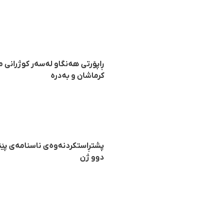
ڕاپۆرتی هەنگاو لەسەر کوژرانی م
کرماشان و بەدرە
پشتڕاستکردنەوەی ناسنامەی پێنج 
دوو ژن