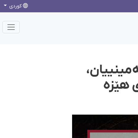
كوردی
ەمینییان،
 هێزە