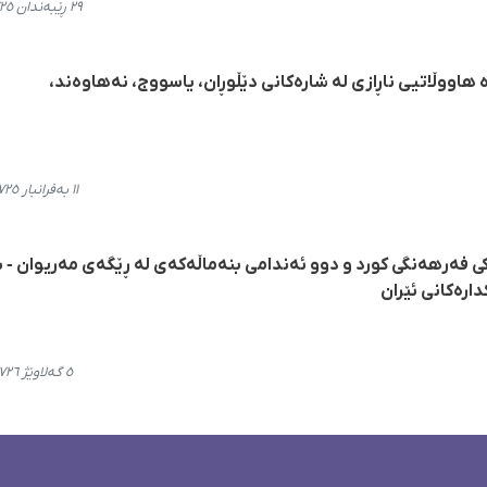
٢٩ ڕێبەندان ٢٧٢٥، ١٩:١٠
 هاووڵاتیی ناڕازی لە شارەکانی دێڵوڕان، یاسووج، نەهاوەند،
١١ بەفرانبار ٢٧٢٥، ٠٠:٤٢
 فەرهەنگی کورد و دوو ئەندامی بنەماڵەکەی لە ڕێگەی مەریوان - ب
رەکانی ئێران
٥ گەلاوێژ ٢٧٢٦، ١٨:٠٧