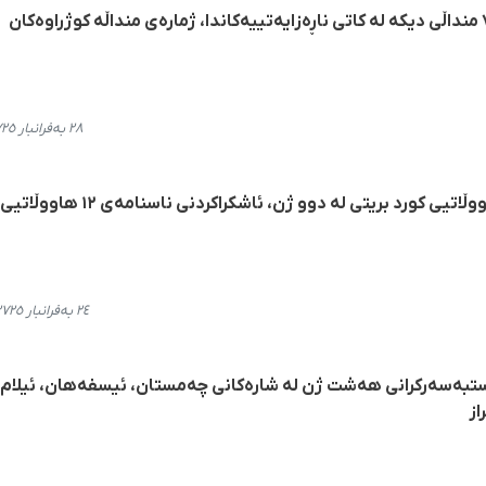
ڕاپۆرتی هەنگاو لەسەر کوژرانی ٧ منداڵی دیکە لە کاتی ناڕەزایەتییەکاندا، ژمارەی منداڵە کوژراوەکان
٢٨ بەفرانبار ٢٧٢٥، ٠١:٠٢
ڕاپۆرتێک لەسەر کوژرانی پێنج هاووڵاتیی کورد بریتی لە دوو ژن، ئاشکراکرد
٢٤ بەفرانبار ٢٧٢٥، ١٨:٤٣
ستبەسەرکرانی هەشت ژن لە شارەکانی چەمستان، ئیسفەهان، ئیلام،
از