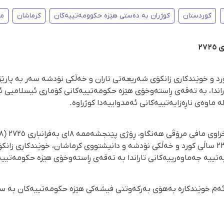
کوردستان
کوژران بە دەستی هێزە حکوومەتییەکان
کرماشان
ما
ورد و خوێندکاری زانکۆی شەریعەتی تاران و خەڵکی نۆدشە سەر بە پارێز
اراندا، بە تەقەی ڕاستەوخۆی هێزە حکومەتییەکانی کۆماری ئیسلامیی ئێ
 ماوەی ناڕەزایەتییەکانی ئەمدواییەدا کوژراوە.
ئەمینییان، هاووڵاتیی تەمەن ٢٣ ساڵی کورد و خەڵکی نۆدشە و دانیشتووی کرماشان، خوێند
ایەتییە جەماوەرییەکانی تاراندا بە تەقەی ڕاستەوخۆی هێزە حکومەتیی
 ئەم خوێندکارە بەهۆی بەرکەوتنی فیشەکی هێزە حکومەتییەکان بە سە