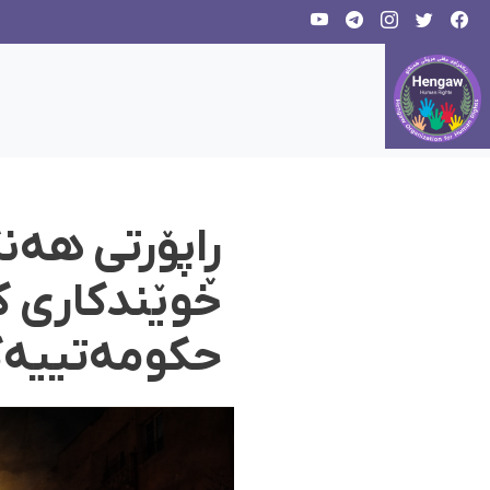
ڕاپۆرتی هەنگ
خوێندکاری ک
حکومەتییەکا