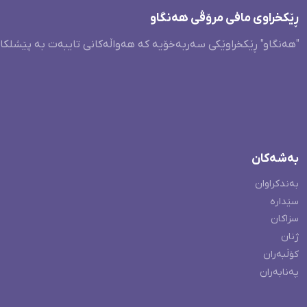
ڕێکخراوی مافی مرۆڤی هەنگاو
"هەنگاو" ڕێکخراوێکی سەربەخۆیە کە هەواڵەکانی تایبەت بە پێشلکا
بەشەکان
بەندکراوان
سێدارە
سزاکان
ژنان
کۆڵبەران
پەنابەران