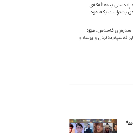
ە ڕادەستی بنەماڵەکەی
کەی پشتڕاست بکەنەوە.
. سەرەڕای ئەمەش، هێزە
کی ئەسپەردەکردن و پرسە و
ڕەزایەتییە