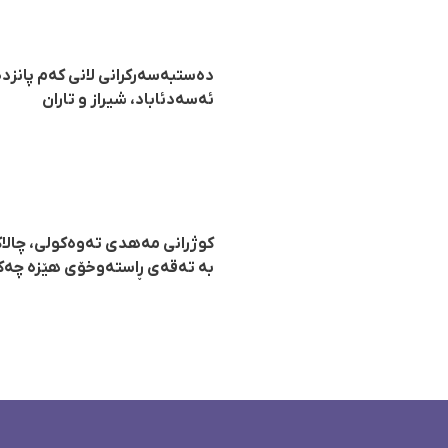
دەستبەسەرکرانی لانی کەم پانزدە
ئەسەدئاباد، شیراز و تاران
کوژرانی مەهدی تەوەکولی، چالاکی
بە تەقەی ڕاستەوخۆی هێزە چەکدا