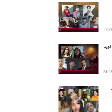
نی ناسنامەی ١٢ هاووڵاتیی کورد