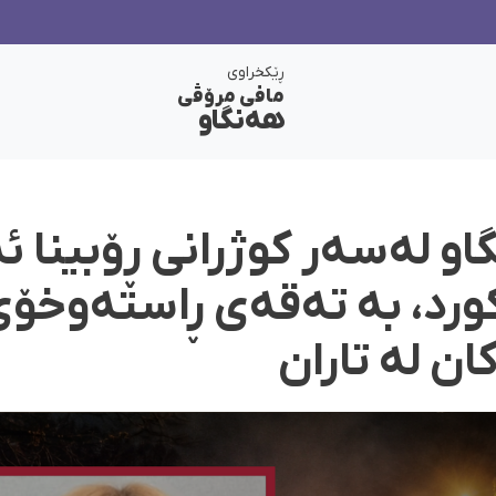
ڕێکخراوی
مافی مرۆڤی
هەنگاو
او لەسەر کوژرانی ڕۆبینا ئ
ورد، بە تەقەی ڕاستەوخۆی
ن لە تاران