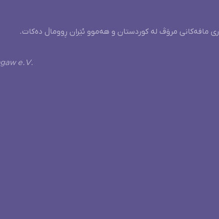
ری مافەکانی مرۆڤ لە کوردستان و هەموو ئێران ڕووماڵ دەکات.
ngaw e.V.