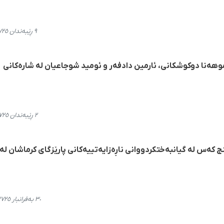
٩ ڕێبەندان ٢٧٢٥، ١٨:٢١
وهەنا دوکوشکانی، ئارمین دادفەر و ئومید شوجاعیان لە شارەکانی
٢ ڕێبەندان ٢٧٢٥، ١٣:٤١
کەس لە گیانبەختکردووانی ناڕەزایەتییەکانی پارێزگای کرماشان لە
٣٠ بەفرانبار ٢٧٢٥، ٢٢:٥٩