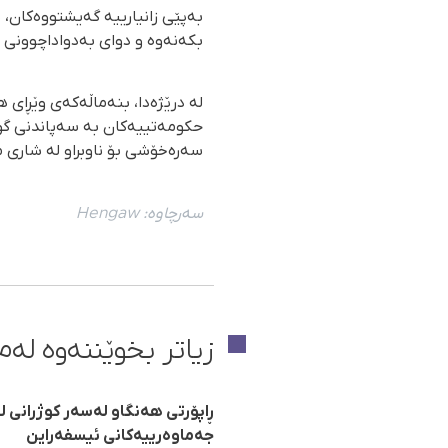
بەپێی زانیارییە گەیشتووەکان،
بکەنەوە و دوای بەدواداچوونی 
لە درێژەدا، بنەماڵەکەی وێڕای 
حکومەتییەکان بە سەپاندنی گوش
سەرەخۆشی بۆ ناوبراو لە شاری م
سەرچاوە:
Hengaw
زیاتر بخوێننەوە لەم 
جەماوەرییەکانی ئیسفەراین