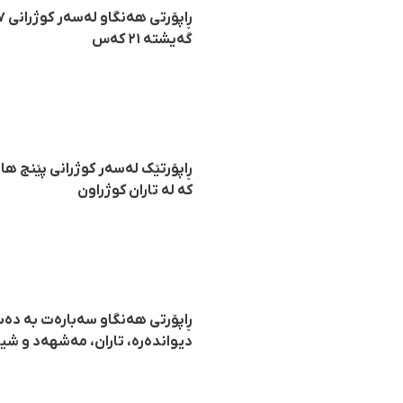
گەیشتە ٢١ کەس
کە لە تاران کوژراون
ڕاپۆرتی هەنگاو سەبارەت بە دە
دیواندەرە، تاران، مەشهەد و شیر