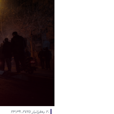
٢٠ بەفرانبار ٢٧٢٥، ٢٣:٣٩