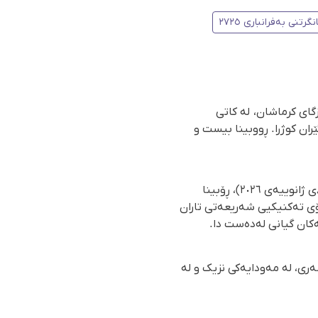
نگرتنی بەفرانباری ٢٧٢٥
گای کرماشان، لە کاتی
ران کوژرا. ڕووبینا بیست و
بەپێی ڕاپۆرتی گەیشتوو بە ڕێکخراوی مافی مرۆڤی هەنگاو، ڕۆژی پێنجشەممە ١٨ی بەفرانباری ٢٧٢٥ (٨ی ژانوییەی ٢٠٢٦)، ڕۆبینا
کاری زانکۆی تەکنیکیی شەریعەتی تاران
ەکان گیانی لەدەست دا.
ری، لە مەودایەکی نزیک و لە