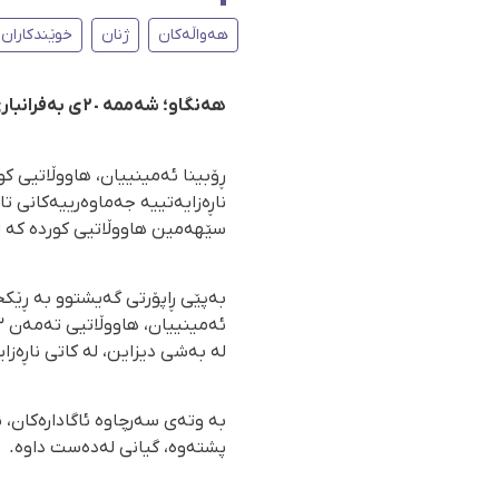
هەواڵەکان
ژنان
خوێندکاران
هەنگاو؛ شەممە ٢٠ی بەفرانباری ٢٧٢٥
ڕۆبینا ئەمینییان، هاووڵاتیی ک
ناڕەزایەتییە جەماوەرییەکانی ت
سێهەمین هاووڵاتیی کوردە کە لە
لە بەشی دیزاین، لە کاتی ناڕەز
بە وتەی سەرچاوە ئاگادارەکان،
پشتەوە، گیانی لەدەست داوە.