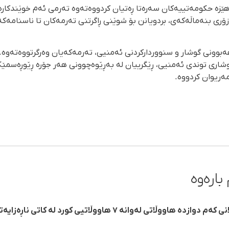
 هێزە حکومەتییەکان سەرەتا ڕەتیان کردووەتەوە تەرمی ئەم خوێندکار
زۆری بنەماڵەکەی، بردویانن بۆ شوێنی ڕاگرتنی تەرمەکان تا ناسنامە
هەبوونی گوشار و سنووردارکردنی ئەمنیی، تەرمەکەیان وەرگرتووەتەوە
اری توندی ئەمنیی، ڕێگرییان لە بەڕێوەچوونی هەر جۆرە ڕێوڕەسمێ
ەریوان کردووە.
بارەوە
ڕاپۆرتی هەنگاو لەسەر کوژرانی لانی کەم دوازدە هاووڵاتی لەوانە ٧ هاووڵاتیی کورد لە کاتی نا