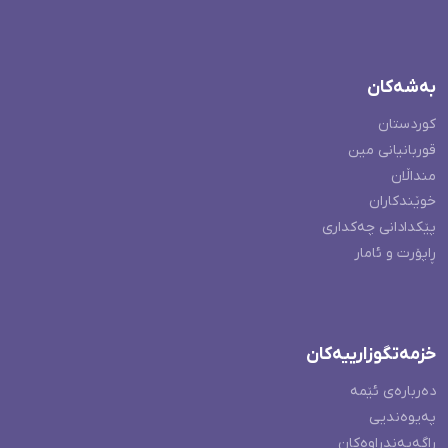
بەشەکان
کوردستان
قوربانیانی مین
منداڵان
خوێندکاران
پێکدادانی چەکداری
ڕاپۆرت و ئامار
خزمەتگوزارییەکان
دەربارەی ئێمە
پەیوەندیی
ڕاگەیەندراوەکان