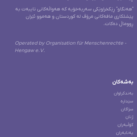
"هەنگاو" ڕێکخراوێکی سەربەخۆیە کە هەواڵەکانی تایبەت بە
پێشلکاری مافەکانی مرۆڤ لە کوردستان و هەموو ئێران
ڕووماڵ دەکات.
Operated by Organisation für Menschenrechte -
Hengaw e.V.
بەشەکان
بەندکراوان
سێدارە
سزاکان
ژنان
کۆڵبەران
پەنابەران