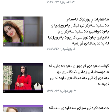
١٣ گەلاوێژ ٢٧٢٦، ١٩:٢٦
مەهاباد؛ ڕاپۆرتێک لەسەر
دەستبەسەرکرانی نیگار پەرویزنیا و
بەردەوامیی دەستبەسەرکران و
نادیاری چارەنووسی کازیوە پەرویزنیا
لە بەندیخانەی ئورمیە
٨ پووشپەڕ ٢٧٢٦، ١٨:١٢
گواستنەوەی فرووزان نەوجەوان، لە
مامۆستایانی زمانی ئینگلیزی بۆ
بەندی ژنانی بەندیخانەی ناوەندیی
ئورمیه
٣ جۆزەردان ٢٧٢٦، ١٣:٢١
جێبەجێکردنی سزای سێدارەی سدیقە