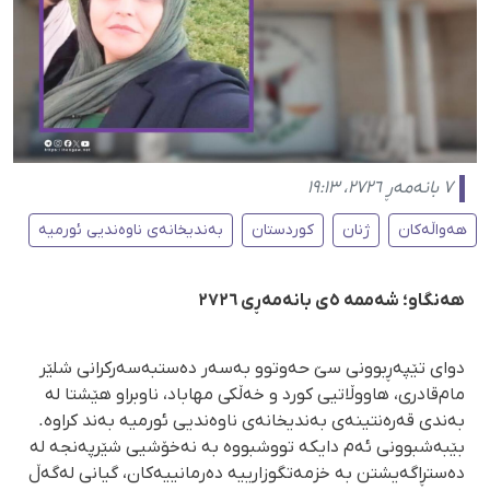
٧ بانەمەڕ ٢٧٢٦، ١٩:١٣
هەواڵەکان
ژنان
کوردستان
بەندیخانەی ناوەندیی ئورمیە
هەنگاو؛ شەممە ٥ی بانەمەڕی ٢٧٢٦
دوای تێپەڕبوونی سێ حەوتوو بەسەر دەستبەسەرکرانی شلێر
مام‌قادری، هاووڵاتیی کورد و خەڵکی مهاباد، ناوبراو هێشتا لە
بەندی قەرەنتینەی بەندیخانەی ناوەندیی ئورمیە بەند کراوە.
بێبەشبوونی ئەم دایکە تووشبووە بە نەخۆشیی شێرپەنجە لە
دەستڕاگەیشتن بە خزمەتگوزارییە دەرمانییەکان، گیانی لەگەڵ