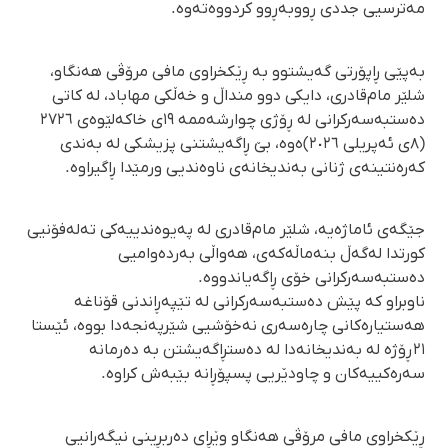
مەترسیی جددی ڕووبەڕوو کردووەتەوە.
بەپێی ڕاپۆرتی گەیشتوو بە ڕێکخراوی مافی مرۆڤی هەنگاو،
شلێر مام‌قادری، دایکی دوو منداڵ و خەڵکی مهاباد، لە کاتی
دەستبەسەرکرانی لە ڕۆژی چوارشەممە ١٩ی خاکەلێوەی ٢٧٢٦
(٨ی ئەپریلی ٢٠٢٦)ەوە، بێ ڕاگەیشتنی پزیشکی لە بەندی
کەرەنتینەی ژنانی بەندیخانەی ناوەندیی ورمێدا ڕاگیراوە.
جێگەی ئاماژەیە، شلێر مام‌قادری لە پەیوەندییەکی تەلەفۆنیی
کورتدا لەگەڵ بنەماڵەکەی، هەواڵی بەردەوامیی
دەستبەسەرکرانی خۆی ڕاگەیاندووە.
ناوبراو کە پێش دەستبەسەرکرانی لە تێپەڕاندنی قۆناغە
هەستیارەکانی چارەسەری نەخۆشیی شێرپەنجەدا بووە، ئێستا
٢١ ڕۆژە لە بەندیخانەدا لە دەستڕاگەیشتن بە دەرمانە
سەرەکییەکان و چاودێریی پسپۆڕانە بێبەش کراوە.
ڕێکخراوی مافی مرۆڤی هەنگاو وێڕای دەربڕینی نیگەرانیی