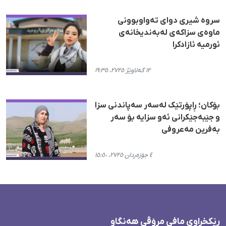
سروە شیری دوای تەواوبوونی
ماوەی سزاکەی لەبەندیخانەی
ئورمیە ئازادکرا
١٢ گەلاوێژ ٢٧٢٥، ١٩:٣٥
بۆكان؛ ڕاپۆرتێک لەسەر سەپاندنی سزا
و جێبەجێكرانی ئەو سزایە بۆ سەر
بەفرین مەعروفی
٤ جۆزەردان ٢٧٢٥، ١٥:٥٠
ڕێکخراوی مافی مرۆڤی هەنگاو