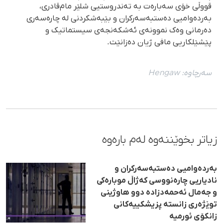
قووڵی خۆی سەبارەت بە تەندروستیی شلێر مام‌قادری،
بەردەوامیی دەستبەسەرکران و بێبەشکردنی لە چارەسەری
دەرمانی وەک نموونەی ئەشکەنجەی سیستماتیک و
پێشێلکاریی مافی ژیان دەزانێت.
سەرچاوە:
Hengaw
زیاتر بخوێننەوە لەم بارەوە
بەردەوامیی دەستبەسەرکران و
نادیاریی چارەنووسی کەژاڵ موبارەکی
و جەمال ئەحمەدزادە دوو هاوژینی
توێژەری زانستە پزیشکییەکانی
زانکۆی ئورمیه