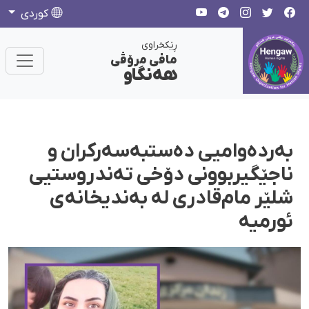
كوردی
ڕێکخراوی
مافی مرۆڤی
هەنگاو
بەردەوامیی دەستبەسەرکران و
ناجێگیربوونی دۆخی تەندروستیی
شلێر مام‌قادری لە بەندیخانەی
ئورمیە