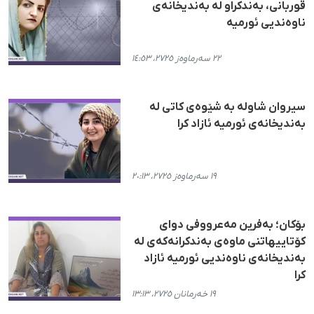
قوربانی، بەندکراو لە بەندیخانەی
ناوەندیی ئورمیە
٢٢ سەرماوەز ٢٧٢٥، ١٤:٥٣
سیروان شاولە بە شێوەی کاتی لە
بەندیخانەی ئورمیە ئازاد کرا
١٩ سەرماوەز ٢٧٢٥، ٢٠:١٣
بۆکان؛ بەفرین مەعرووفی دوای
کۆتاییهاتنی ماوەی بەندکرانەکەی لە
بەندیخانەی ناوەندیی ئورمیە ئازاد
کرا
١٩ خەرمانان ٢٧٢٥، ١٣:١٣