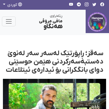
كوردی
ڕێکخراوی
مافی مرۆڤی
هەنگاو
سەقز؛ ڕاپۆرتێک لەسەر سەر لەنوێ
دەستبەسەرکردنی هێمن حوسێنی
دوای بانگکرانی بۆ ئیدارەی ئیتلاعات