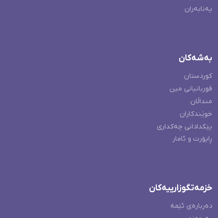
پەنابەران
بەشەکان
کوردستان
قوربانیانی مین
منداڵان
خوێندکاران
پێکدادانی چەکداری
ڕاپۆرت و ئامار
خزمەتگوزارییەکان
دەربارەی ئێمە