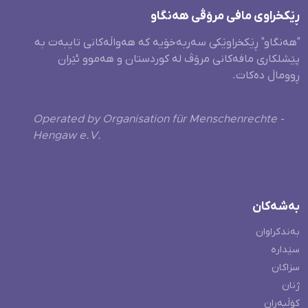
ڕێکخراوی مافی مرۆڤی هەنگاو
"هەنگاو" ڕێکخراوێکی سەربەخۆیە کە هەواڵەکانی تایبەت بە
پێشلکاری مافەکانی مرۆڤ لە کوردستان و هەموو ئێران
ڕووماڵ دەکات.
Operated by Organisation für Menschenrechte -
Hengaw e.V.
بەشەکان
بەندکراوان
سێدارە
سزاکان
ژنان
کۆڵبەران