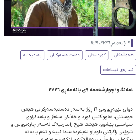
٩ بانەمەڕ ٢٧٢٦، ١١:١٩
هەواڵەکان
کوردستان
دەستبەسەرکران
بەندیخانە
ئیدارەی ئیتلاعات
هەنگاو؛ چوارشەممە ٩ی بانەمەڕی ٢٧٢٦
دوای تێپەڕبوونی ١٦ ڕۆژ بەسەر دەستبەسەرکرانی هێمن
حوسێنی، هاووڵاتیی کورد و خەڵکی سەقز و بەندکراوی
سیاسیی پێشوو، هێشتا هیچ زانیارییەک لەسەر چارەنووس و
شوێنی ڕاگرتنی ناوبراو لەبەردەستدا نییە و ئەم بابەتە
نیگەرانیی قووڵی بنەماڵەکەی لێکەوتووەتەوە.