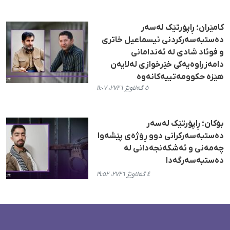
کامێران؛ ڕاپۆرتێک لەسەر
دەستبەسەرکردنی ئیسماعیل خاتری
و فوئاد شادی لە ئەندامانی
دامەزراوەیەکی خێرخوازی لەلایەن
هێزە حکوومەتییەکانەوە
٥ گەلاوێژ ٢٧٢٦، ١١:٠٧
بۆکان؛ ڕاپۆرتێک لەسەر
دەستبەسەرکرانی دوو ڕۆژەی پێشەوا
چەمەنی و ئەشکەنجەدانی لە
دەستبەسەرگەدا
٤ گەلاوێژ ٢٧٢٦، ١٩:٥٢