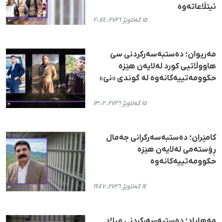
ئیتڵاعاتەوە
١٥ گەلاوێژ ٢٧٢٦، ٢٠:٤٤
مەریوان؛ دەستبەسەرکردنی سێ
هاووڵاتیی کورد لەلایەن هێزە
حکوومەتییەکانەوە لە گوندی «نێ»
١٥ گەلاوێژ ٢٧٢٦، ١٣:٠٢
کامێران؛ دەستبەسەرکرانی جەمال
ڕۆستەمی لەلایەن هێزە
حکوومەتییەکانەوە
١٤ گەلاوێژ ٢٧٢٦، ١٩:٤٧
مەهاباد؛ دەستبەسەرکردنی میلاد