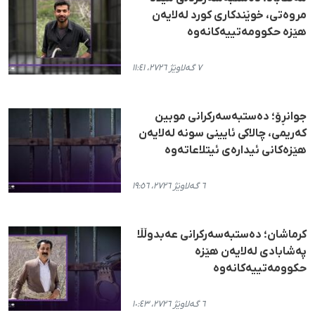
مروەتی، خوێندکاری کورد لەلایەن
هێزە حکوومەتییەکانەوە
٧ گەلاوێژ ٢٧٢٦، ١١:٤١
جوانڕۆ؛ دەستبەسەرکرانی موبین
کەریمی، چالاکی ئایینی سونه لەلایەن
هێزەکانی ئیدارەی ئیتلاعاتەوە
٦ گەلاوێژ ٢٧٢٦، ١٩:٥٦
کرماشان؛ دەستبەسەرکرانی عەبدوڵڵا
پەشابادی لەلایەن هێزە
حکوومەتییەکانەوە
٦ گەلاوێژ ٢٧٢٦، ١٠:٤٣