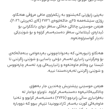
بەپێی ڕاپۆرتی گەیشتوو بە ڕێکخراوی مافی مرۆڤی هەنگاو،
ڕۆژی سێشەممە ٢٥ی خاکەلێوەی ٢٧٢٦ (١٤ی ئەپریلی ٢٠٢٦)،
هێمن حوسێنی چالاکی خەڵکی سەقز دوای بانگکرانی بۆ
ئیدارەی ئیتلاعاتی سەقز دەستبەسەر کراوە و بۆ شوێنێکی
نادیار گواستراوەتەوە.
هەنگاو زانیویەتی کە بەدواداچوونی بەردەوامی بنەماڵەکەی
بۆ وەرگرتنی زانیاری لەسەر دۆخی یاسایی و شوێنی ڕاگرتنی تا
ئێستا بێ وەڵام ماوەتەوە و زانیارییەکی ورد لەسەر چارەنووس
و شوێنی ڕاگرتنی لەبەردەستدا نییە.
هێمن حوسێنی پێشتریش چەندین جار بەهۆی
چالاکییەکانیەوە دەستبەسەر کراوە. ناوبراو دواجار لە
بەفرانباری ساڵی ڕابردوو (٢٧٢٥) دەستبەسەر کرابوو و تەنیا
ماوەیەکی کورت بەسەر ئازادبوونیدا تێپەڕ ببوو کە دووبارە