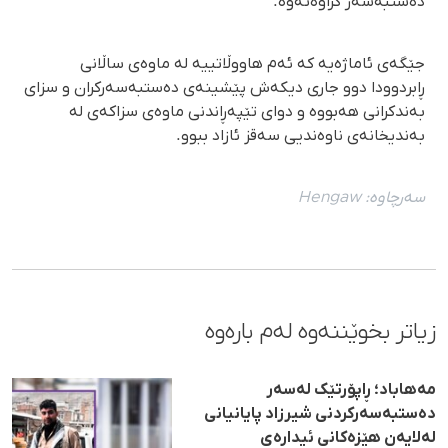
دەستبەسەر کراوەتەوە.
جێگەی ئاماژەیە کە ئەم هاووڵاتییە لە ماوەی ساڵانی
ڕابردوودا دوو جاری دیکەش پێشینەی دەستبەسەرکران و سزای
بەندکرانی هەبووە و دوای تێپەڕاندنی ماوەی سزاکەی لە
بەندیخانەی ناوەندیی سەقز ئازاد ببوو.
سەرچاوە:
Hengaw
زیاتر بخوێننەوە لەم بارەوە
مەهاباد؛ ڕاپۆرتێک لەسەر
دەستبەسەرکردنی شیرزاد پایانیانی
لەلایەن هێزەکانی ئیدارەی