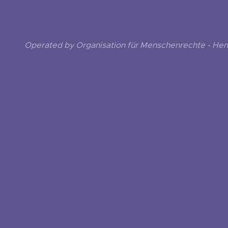
Operated by Organisation für Menschenrechte - He