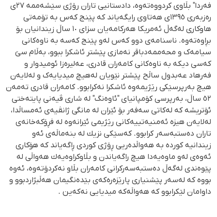
فەردا" بڵاوی کردووەتەوە، دادستانیی تاران رۆژی سێشەممە ٢٧ی
رەزبەری ١٣٩٥ی هەتاوی رایگەیاند کە پێنج کەس بە تۆمەتی
هاوکاری لەگەڵ ئەمریکا هەرکامەیان سزای ١٠ ساڵ زیندانیان بۆ
بڕاوەتەوە. ناسنامەی دوو کەس لەو پێنج کەسە بە ناوەکانی
سیامەک و محەممەدباقر نەمازی پێشتر ئاشکرا ببوو، بەڵام سێ
کەسی دیکە بە ناوەکانی کامه‌ران قادری، عەلیرەزا ئومیدوار و
فەرهاد عەبدول ساڵح پێشتر نێویان لەهیچ میدیایەک و لەلایەن
هیچ بەرپرسێکی رێژیمەوە ئاشکرا نەکرابوو. کامه‌ران قادری تەمەن
٥٢ ساڵ، بەرپرسی کۆمپانیای "ئاوەنگ" لە شاری ڤیەنی پایتەختی
ئۆتریشە کە لەکاتی سەفەر بۆ ئێران لە مانگی ژانڤیەی ئەمساڵدا،
لەلایەن هیزە ئەمنیەتییەکانی رێژیمی ئێرانەوە لە فڕۆکەخانەی
تاران دەستبەسەر کرابوو. كه‌سێكی نزیك له‌ بنه‌ماڵه‌ی ئه‌و
زیندانیه‌ كورده‌ به‌ هه‌واڵده‌ریی ڕۆژی كوردی ڕاگه‌یاند كه‌ هۆكاری
ئه‌وه‌ی له‌و ماوه‌یه‌دا هیچ راگه‌یاندن و بڵاوكراوه‌یه‌ك هه‌واڵی له‌
پێوه‌ندی له‌گه‌ڵ ده‌ستبه‌سه‌ركرانی كامه‌ران بڵاو نه‌كردۆته‌وه‌، ئه‌وه‌
بووه‌ كه‌ له‌سه‌ر پێشنیاری پارێزه‌ره‌كه‌ی بێده‌نگیمان هه‌ڵبژاردبوو و
داوامان لێكرابوو كه‌ هه‌واڵه‌كه‌ میدیایی نه‌كه‌ین .