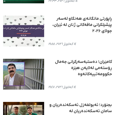
١٤ گەلاوێژ ٢٧٢٦، ٢٢:٣٣
ڕاپۆرتی مانگانەی هەنگاو لەسەر
پێشێلکرانی مافەکانی ژنان لە ئێران،
جولای ٢٠٢۶
١٤ گەلاوێژ ٢٧٢٦، ١٩:٥٥
کامێران؛ دەستبەسەرکرانی جەمال
ڕۆستەمی لەلایەن هێزە
حکوومەتییەکانەوە
١٤ گەلاوێژ ٢٧٢٦، ١٩:٤٧
بجنۆرد؛ ئەبولفەزل ئەسکەندەریان و
سامان ئەسکەندەریان لە