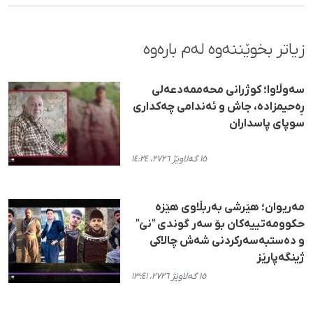
زیاتر بخوێننەوە لەم بارەوە
سەوڵاوا؛ کوژرانی محەممەدعەلی
ڕەحیمزادە، جاش و ئەندامی چەکداری
سوپای پاسداران
١٥ گەلاوێژ ٢٧٢٦، ١٤:٢٤
مەریوان؛ هێرشی بەربڵاوی هێزە
حکوومەتییەکان بۆ سەر گوندی "نێ"
و دەستبەسەرکردنی شەش چالاکی
ژینگەپارێز
١٥ گەلاوێژ ٢٧٢٦، ١٣:٤١