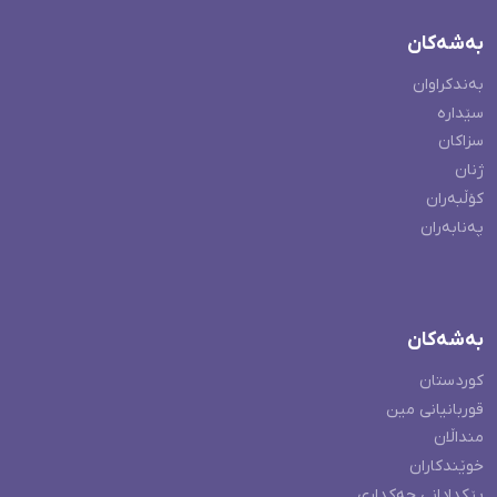
بەشەکان
بەندکراوان
سێدارە
سزاکان
ژنان
کۆڵبەران
پەنابەران
بەشەکان
کوردستان
قوربانیانی مین
منداڵان
خوێندکاران
پێکدادانی چەکداری