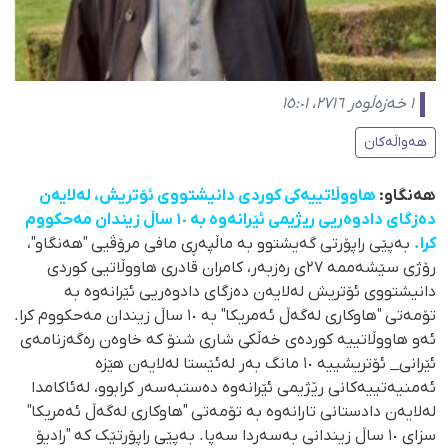
١ خەزەڵوەر ٢٧١٦، ١٥:٠١
هەواڵەکان
هەنگاو:
هاووڵاتییەکی کوردی دانیشتووی ئۆتریش، لەلایەن
دەزگای دادوەریی ریژیمی ئێرانەوە بە ١٠ ساڵ زیندان مەحکووم
کرا.
بەپێی راپۆرتی گەیشتوو بە ماڵپەڕی مافی مرۆڤیی "هەنگاو"،
رۆژی سێشەممە ٢٧ی رەزبەر، کامران قادری هاووڵاتیی کوردی
دانیشتووی ئۆتریش لەلایەن دەزگای دادوەریی ئێرانەوە بە
تۆمەتی "هاوکاری لەگەڵ ئەمریکا" بە ١٠ ساڵ زیندان مەحکووم کرا.
ئەو هاووڵاتییە کوردەی خەڵکی شاری شنۆ کە خاوەن رەگەزنامەی
ئێرانی_ ئۆتریشییە ١٠ مانگ بەر لەئێستا لەلایەن هێزە
ئەمنیەتییەکانی رێژیمی ئێرانەوە دەستبەسەر کرابوو، له‌ئاكامدا
لەلایەن دادستانی تارانەوە بە تۆمەتی "هاوکاری لەگەڵ ئەمریکا"
سزای ١٠ ساڵ زیندانی به‌سه‌ردا سه‌پا. بەپێی راپۆرتێک کە "رادیۆ