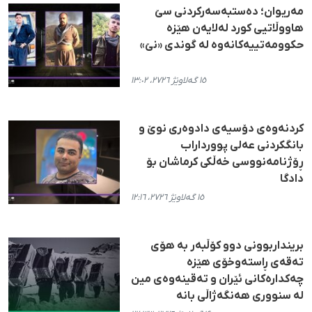
مەریوان؛ دەستبەسەرکردنی سێ
هاووڵاتیی کورد لەلایەن هێزە
حکوومەتییەکانەوە لە گوندی «نێ»
١٥ گەلاوێژ ٢٧٢٦، ١٣:٠٢
کردنەوەی دۆسیەی دادوەری نوێ و
بانگکردنی عەلی پوورداراب
ڕۆژنامەنووسی خەڵکی کرماشان بۆ
دادگا
١٥ گەلاوێژ ٢٧٢٦، ١٢:١٦
برینداربوونی دوو کۆڵبەر بە هۆی
تەقەی ڕاستەوخۆی هێزە
چەکدارەکانی ئێران و تەقینەوەی مین
لە سنووری هەنگەژاڵی بانە