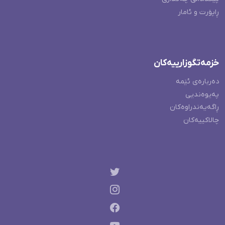
ڕاپۆرت و ئامار
خزمەتگوزارییەکان
دەربارەی ئێمە
پەیوەندیی
ڕاگەیەندراوەکان
چالاکییەکان