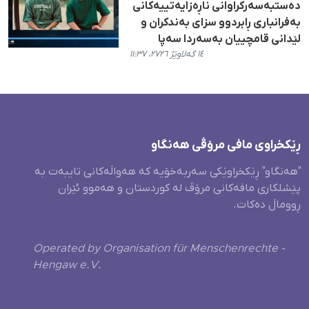
دەستبەسەرکراوانی ناڕەزایەتییەکانی
بەفرانباری ڕابردوو سزای بەندکران و
لێدانی قامچییان بەسەردا سەپا
١٤ گەلاوێژ ٢٧٢٦، ١١:٣٧
ڕێکخراوی مافی مرۆڤی هەنگاو
"هەنگاو" ڕێکخراوێکی سەربەخۆیە کە هەواڵەکانی تایبەت بە
پێشلکاری مافەکانی مرۆڤ لە کوردستان و هەموو ئێران
ڕووماڵ دەکات.
Operated by Organisation für Menschenrechte -
Hengaw e.V.