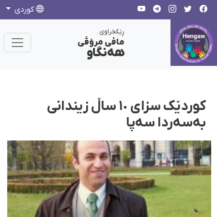
كوردی
ڕێکخراوی
مافی مرۆڤی
هەنگاو
کوردێک سزای ١٠ ساڵ زیندانی
بەسەردا سەپا