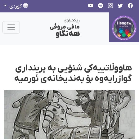
كوردی
ڕێکخراوی
مافی مرۆڤی
هەنگاو
هاووڵاتییەکی شنۆیی بە برینداری
گوازرایەوە بۆ بەندیخانەی ئورمیه