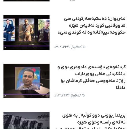
مەریوان؛ دەستبەسەرکردنی سێ
هاووڵاتیی کورد لەلایەن هێزە
حکوومەتییەکانەوە لە گوندی «نێ»
١٥ گەلاوێژ ٢٧٢٦، ١٣:٠٢
کردنەوەی دۆسیەی دادوەری نوێ و
بانگکردنی عەلی پوورداراب
ڕۆژنامەنووسی خەڵکی کرماشان بۆ
دادگا
١٥ گەلاوێژ ٢٧٢٦، ١٢:١٦
برینداربوونی دوو کۆڵبەر بە هۆی
تەقەی ڕاستەوخۆی هێزە