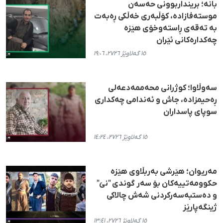
بانە؛ برینداربوونی حەسەن
موستەفازادە، کۆڵبەری خەڵکی ڕەبەت
بە تەقەی ڕاستەوخۆی هێزە
چەکدارەکانی ئێران
١٥ گەلاوێژ ٢٧٢٦، ١٩:٠٦
سەوڵاوا؛ کوژرانی محەممەدعەلی
ڕەحیمزادە، جاش و ئەندامی چەکداری
سوپای پاسداران
١٥ گەلاوێژ ٢٧٢٦، ١٤:٢٤
مەریوان؛ هێرشی بەربڵاوی هێزە
حکوومەتییەکان بۆ سەر گوندی "نێ"
و دەستبەسەرکردنی شەش چالاکی
ژینگەپارێز
١٥ گەلاوێژ ٢٧٢٦، ١٣:٤١