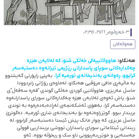
٣ خەزەڵوەر ٢٧١٦، ٠٢:٣٥
هەواڵەکان
هەنگاو:
هاووڵاتییەکی خەڵكی شنۆ، کە له‌لایەن هێزە
چەکدارەکانی سوپای پاسدارانی ڕێژیمی ئێرانەوە دەستبەسەر
کرابوو، ڕەوانەی بەندیخانەی ئورمیه کرا.
بەپێی راپۆرتی گەیشتوو
بە ماڵپەڕی مافی مرۆڤیی هەنگاو، لەماوەی رۆژانی رابردوودا
حاسڵ عەزیزی، هاووڵاتیی کوردی خەڵكی گوندی "قەرە سەقەڵ"ی
شنۆ، پاش ئەوەی لەلایەن هێزە چەکدارەکانی سوپای پاسدارانەوە
دەستبەسەر کرا، بەهۆی ئەشکەنجەی لەڕادەبەدەرەوە بە توندی
بریندار ببوو. گوێزراوەتەوە بۆ بەندیخانەی شاری ئورمیە. دەگوترێ
حاسڵ عزیزی، کە چوار مانگ پێش ئێستا دەستبەسەر کرابوو، لە
زیندانی ئیتلاعاتی سوپای پاسداران تووشی برینداریی قووڵی
جەستەیی و خوێن‌بەربوونی ناو سک و ریخۆڵە بووە. ئەو