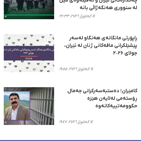
چەکدارەکانی ئێران و تەقینەوەی مین
لە سنووری هەنگەژاڵی بانە
١٤ گەلاوێژ ٢٧٢٦، ٢٢:٣٣
ڕاپۆرتی مانگانەی هەنگاو لەسەر
پێشێلکرانی مافەکانی ژنان لە ئێران،
جولای ٢٠٢۶
١٤ گەلاوێژ ٢٧٢٦، ١٩:٥٥
کامێران؛ دەستبەسەرکرانی جەمال
ڕۆستەمی لەلایەن هێزە
حکوومەتییەکانەوە
١٤ گەلاوێژ ٢٧٢٦، ١٩:٤٧