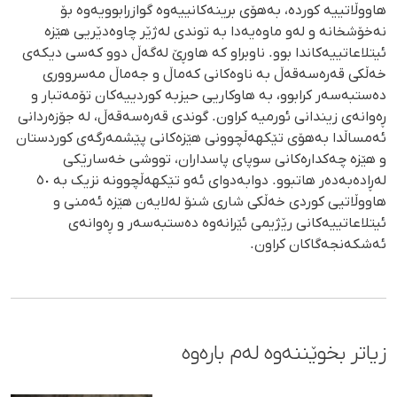
هاووڵاتییە کوردە، بەهۆی برینەکانییەوە گوازرابوویەوە بۆ
نەخۆشخانە و لەو ماوەیەدا بە توندی لەژێر چاوەدێریی هێزە
ئیتلاعاتییەکاندا بوو. ناوبراو کە هاوڕێ لەگەڵ دوو کەسی دیکەی
خەڵکی قەرەسەقەڵ بە ناوەکانی کەماڵ و جەماڵ مەسرووری
دەستبەسەر کرابوو، بە هاوکاریی حیزبە کوردییەکان تۆمەتبار و
ڕەوانەی زیندانی ئورمیه کراون. گوندی قەرەسەقەڵ، لە جۆزەردانی
ئەمساڵدا بەهۆی تێکهەڵچوونی هێزەکانی پێشمەرگەی کوردستان
و هێزە چەکدارەکانی سوپای پاسداران، تووشی خه‌سارێكی
لەڕادەبەدەر هاتبوو. دوابەدوای ئەو تێکهەڵچوونە نزیک بە ٥٠
هاووڵاتیی کوردی خەڵکی شاری شنۆ لەلایەن هێزە ئەمنی و
ئیتلاعاتییەکانی رێژیمی ئێرانەوە دەستبەسەر و ڕەوانەی
ئەشکەنجەگاکان کراون.
زیاتر بخوێننەوە لەم بارەوە