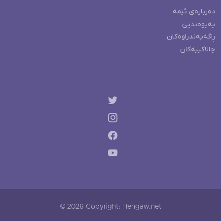
دەربارەی ئێمە
پەیوەندیی
ڕاگەیەندراوەکان
چالاکییەکان
© 2026 Copyright: Hengaw.net