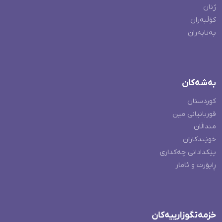
ژنان
کۆڵبەران
پەنابەران
بەشەکان
کوردستان
قوربانیانی مین
منداڵان
خوێندکاران
پێکدادانی چەکداری
ڕاپۆرت و ئامار
خزمەتگوزارییەکان