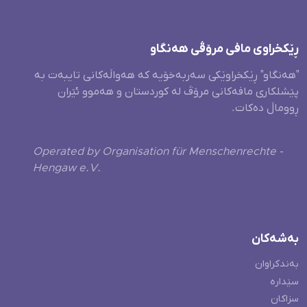
ڕێکخراوی مافی مرۆڤی هەنگاو
"هەنگاو" ڕێکخراوێکی سەربەخۆیە کە هەواڵەکانی تایبەت بە
پێشلکاری مافەکانی مرۆڤ لە کوردستان و هەموو ئێران
ڕووماڵ دەکات.
Operated by Organisation für Menschenrechte -
Hengaw e.V.
بەشەکان
بەندکراوان
سێدارە
سزاکان