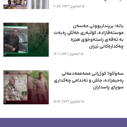
١٥ گەلاوێژ ٢٧٢٦، ٢٠:٤٤
بانە؛ برینداربوونی حەسەن
موستەفازادە، کۆڵبەری خەڵکی ڕەبەت
بە تەقەی ڕاستەوخۆی هێزە
چەکدارەکانی ئێران
١٥ گەلاوێژ ٢٧٢٦، ١٩:٠٦
سەوڵاوا؛ کوژرانی محەممەدعەلی
ڕەحیمزادە، جاش و ئەندامی چەکداری
سوپای پاسداران
١٥ گەلاوێژ ٢٧٢٦، ١٤:٢٤