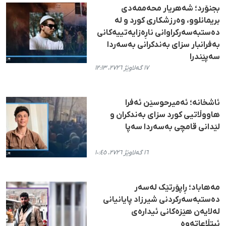
بجنۆرد؛ شەهریار محەممەدی
بریمانلوو، وەرزشکاری کورد و لە
دەستبەسەرکراوانی ناڕەزایەتییەکانی
بەفرانبار سزای بەندکرانی بەسەردا
سەپێندرا
١٧ گەلاوێژ ٢٧٢٦، ١٢:١٣
ئاشخانە؛ ئەمیرحوسێن ئەفرا
هاووڵاتیی کورد سزای بەندکران و
لێدانی قامچی بەسەردا سەپا
١٦ گەلاوێژ ٢٧٢٦، ١٠:٤٥
مەهاباد؛ ڕاپۆرتێک لەسەر
دەستبەسەرکردنی شیرزاد پایانیانی
لەلایەن هێزەکانی ئیدارەی
ئیتڵاعاتەوە