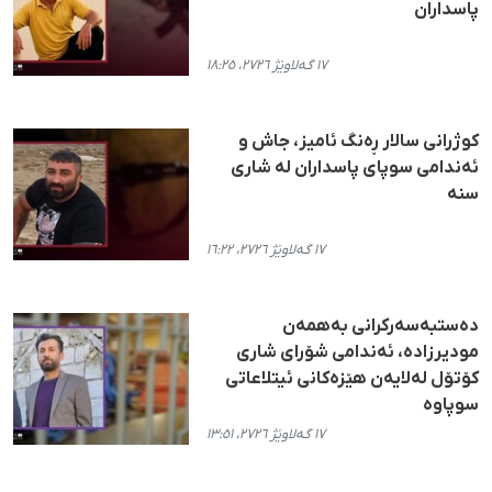
پاسداران
١٧ گەلاوێژ ٢٧٢٦، ١٨:٢٥
کوژرانی سالار ڕەنگ ئامیز، جاش و
ئەندامی سوپای پاسداران لە شاری
سنە
١٧ گەلاوێژ ٢٧٢٦، ١٦:٢٢
دەستبەسەرکرانی بەهمەن
مودیرزادە، ئەندامی شۆرای شاری
کۆتۆل لەلایەن هێزەکانی ئیتلاعاتی
سوپاوە
١٧ گەلاوێژ ٢٧٢٦، ١٣:٥١