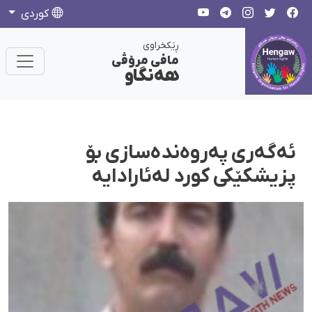
كوردی
ڕێکخراوی
مافی مرۆڤی
هەنگاو
ئەگەری پەروەندەسازی بۆ
پزیشکێکی کورد لەئارادایە