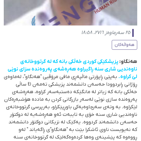
٢٥ سەرماوەز ٢٧١٦، ١٨:٥٨
هەواڵەکان
هەنگاو:
پزیشکێکی کوردی خەڵکی بانە کە لە گرتووخانەی
ناوەندیی شاری سنە ڕاگیراوە هەڕەشەی پەروەندە سزای نوێی
لێ کراوە.
بەپێی ڕاپۆرتی ماڵپەڕی مافی مرۆڤیی "هەنگاو"، لەماوەی
ڕۆژانی ڕابردوودا حەسەن دانشمەند پزیشکی تەمەن ٤١ ساڵی
خەڵکی بانە کە زیاتر لە مانگێکە دەستبەسەر کراوە، هەڕەشەی
پەروەندە سازی نوێی لەسەر بازرگانی کردن بە ماددە هۆشبەرەکان
لێکراوە. بە وتەی سەرچاوەیەکی باوڕپێکراو، بەرپرسی گرتووخانەی
ناوەندیی شاری سنە خۆی بە تایبەت ئەو هەڕەشەیە لە دوکتۆر
حەسەن دانشمەند کردووە. یەکێک لە نزیکانی دوکتۆر دانشمەند
کە نەیویست ناوی ئاشکرا بێت بە "هەنگاو"ی ڕاگەیاند " لەو
ڕووەوە کە پێشینەی وەها کردەوەگەلێک لە گرتووخانەی سنە