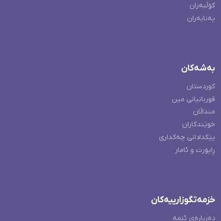
کۆڵبەران
پەنابەران
بەشەکان
کوردستان
قوربانیانی مین
منداڵان
خوێندکاران
پێکدادانی چەکداری
ڕاپۆرت و ئامار
خزمەتگوزارییەکان
دەربارەی ئێمە