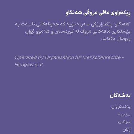
ڕێکخراوی مافی مرۆڤی هەنگاو
"هەنگاو" ڕێکخراوێکی سەربەخۆیە کە هەواڵەکانی تایبەت بە
پێشلکاری مافەکانی مرۆڤ لە کوردستان و هەموو ئێران
ڕووماڵ دەکات.
Operated by Organisation für Menschenrechte -
Hengaw e.V.
بەشەکان
بەندکراوان
سێدارە
سزاکان
ژنان