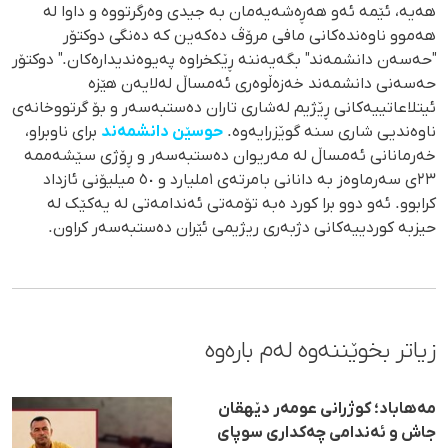
هەیە، ئێمە ئەو هەڕەشەیەمان بە جیدی وەرگرتووە و داوا لە
هەموو ناوەندەکانی مافی مرۆڤ دەکەین کە دەنگی دوکتۆر
"حەسەن دانشمەند" بگەیەننە ڕێکخراوە پەیوەندیدارەکان." دوکتۆر
حەسەنی دانشمەند خەزەڵوەری ئەمساڵ لەلایەن هێزە
ئیتلاعاتییەکانی ڕێژیم لەشاری تاران دەستبەسەر و بۆ گرتووخانەی
ناوەندیی شاری سنە گوێزرایەوە.
حوسێن دانشمەند
برای ناوبراو،
خەرمانانی ئەمساڵ لە مەریوان دەستبەسەر و ڕۆژی سێشەممە
٢٣ی سەرماوەز بە دانانی بامرتەی ١ملیارد و ٥٠ میلیۆنی ئازداد
کرابوو. ئەو دوو برا کورد ەبە تۆمەتی ئەندامەتی لە یەکێک لە
حیزبە کوردییەکانی دژبەری ریژیمی ئێران دەستبەسەر کراون.
زیاتر بخوێننەوە لەم بارەوە
مەهاباد؛ کوژرانی عومەر دێهقان
جاش و ئەندامی چەکداری سوپای