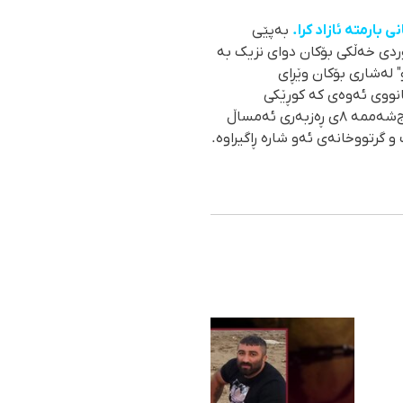
بارمتە ئازاد کرا.
بەپێی
ی بوڕناسەر هاووڵاتیی کوردی خەڵکی بۆکان دوای نزیک بە
نێری "هەنگاو" لەشاری بۆکان وێڕای
انووی ئەوەی کە کوڕێکی
پێشمەرگەی یەکێک لە حیزبە کوردییەکانی دژبەری ئێرانە دەستبەسەر کراوە. عەلی بوڕناسەر شەوی پێنج‌شەممە ٨ی ڕەزبەری ئەمساڵ
 گرتووخانەی ئەو شارە ڕاگیراوە.