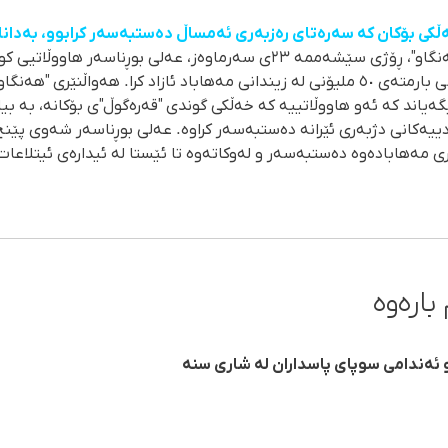
کی بۆکان کە سەرەتای رەزبەری ئەمساڵ دەستبەسەر کرابوو، بەدانانی 
ڕاپۆرتی ماڵپەڕی مافی مرۆڤیی "هەنگاو"، ڕۆژی سێشەممە ٢٣ی سەرماوەز، عەل
٣ مانگ دەستبەسەر کران بە دانانی بارمتەی ٥٠ ملیۆنی لە زیندانی مەهاباد ئازاد کرا. هەواڵ
ەیاند کە ئەو هاووڵاتییە کە خەڵکی گوندی "قەرەگوڵ"ی بۆکانە، بە بی
ی مەهابادەوە دەستبەسەر و لەوکاتەوە تا ئێستا لە ئیدارەی ئیتلاعات و
بارەوە
و ئەندامی سوپای پاسداران لە شاری سنە