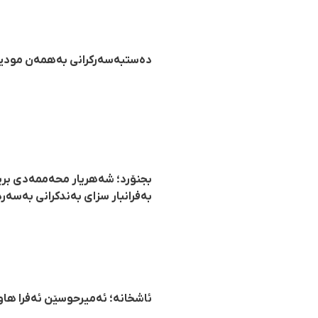
دەستبەسەرکرانی بەهمەن مودیرزا
بجنۆرد؛ شەهریار محەممەدی بریما
بەفرانبار سزای بەندکرانی بەسەرد
ئاشخانە؛ ئەمیرحوسێن ئەفرا هاوو