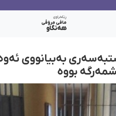
ڕێکخراوی
مافی مرۆڤی
هەنگاو
ستبەسەری بەبیانووی ئەو
شمەرگە بووە