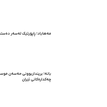
مەهاباد؛ ڕاپۆرتێک لەسەر دەستبە
بانە؛ برینداربوونی حەسەن موست
چەکدارەکانی ئێران