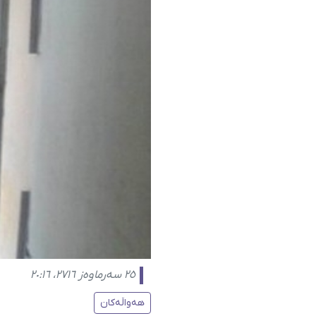
٢٥ سەرماوەز ٢٧١٦، ٢٠:١٦
هەواڵەکان