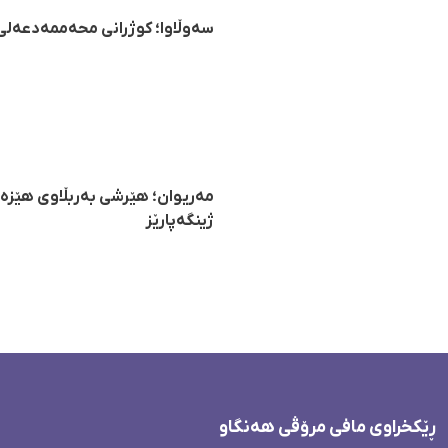
سەوڵاوا؛ کوژرانی محەممەدعەلی 
مەریوان؛ هێرشی بەربڵاوی هێزە
ژینگەپارێز
ڕێکخراوی مافی مرۆڤی هەنگاو