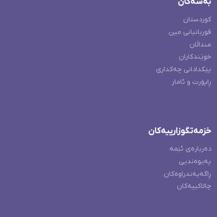
بەشەکان
کوردستان
قوربانیانی مین
منداڵان
خوێندکاران
پێکدادانی چەکداری
ڕاپۆرت و ئامار
خزمەتگوزارییەکان
دەربارەی ئێمە
پەیوەندیی
ڕاگەیەندراوەکان
چالاکییەکان