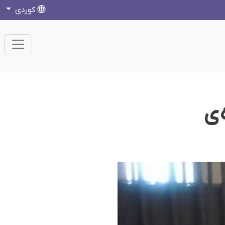
كوردی
ەی