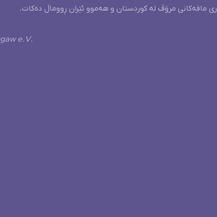
ری مافەکانی مرۆڤ لە کوردستان و هەموو ئێران ڕووماڵ دەکات.
ngaw e.V.