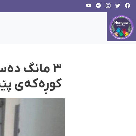
٣ مانگ دە
کوڕەکەی پێ