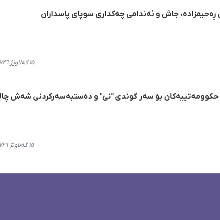
ڕەحیمزادە، جاش و ئەندامی چەکداری سوپای پاسداران
١٥ گەلاوێژ ٢٧٢٦، ١٤:٢٤
 حکوومەتییەکان بۆ سەر گوندی "نێ" و دەستبەسەرکردنی شەش چالا
١٥ گەلاوێژ ٢٧٢٦، ١٣:٤١