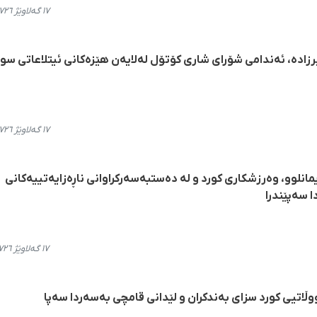
١٧ گەلاوێژ ٢٧٢٦، ١٦:٢٢
دە، ئەندامی شۆرای شاری کۆتۆل لەلایەن هێزەکانی ئیتلاعاتی سوپ
١٧ گەلاوێژ ٢٧٢٦، ١٣:٥١
نلوو، وەرزشکاری کورد و لە دەستبەسەرکراوانی ناڕەزایەتییەکانی
ا سەپێندرا
١٧ گەلاوێژ ٢٧٢٦، ١٢:١٣
ڵاتیی کورد سزای بەندکران و لێدانی قامچی بەسەردا سەپا