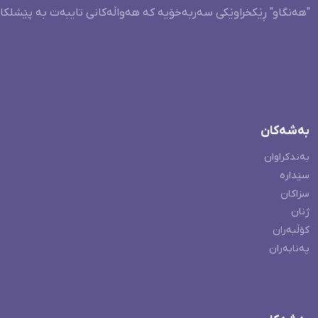
"هەنگاو" ڕێکخراوێکی سەربەخۆیە کە هەواڵەکانی تایبەت بە پێشلکا
بەشەکان
بەندکراوان
سێدارە
سزاکان
ژنان
کۆڵبەران
پەنابەران