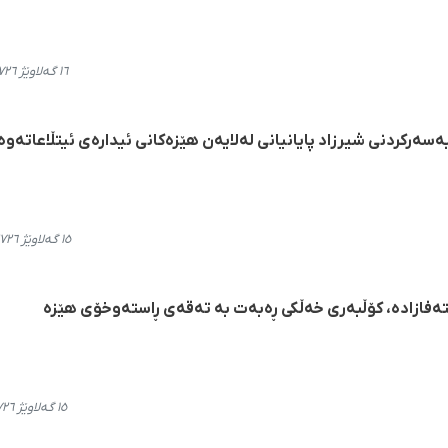
١٦ گەلاوێژ ٢٧٢٦، ١٠:٤٥
سەرکردنی شیرزاد پایانیانی لەلایەن هێزەکانی ئیدارەی ئیتڵاعاتەوە
١٥ گەلاوێژ ٢٧٢٦، ٢٠:٤٤
ەفازادە، کۆڵبەری خەڵکی ڕەبەت بە تەقەی ڕاستەوخۆی هێزە
١٥ گەلاوێژ ٢٧٢٦، ١٩:٠٦