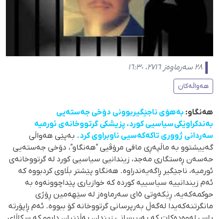
٢٨ سەرماوەز ٢٧١٦، ١٦:٣٠
هەواڵەکان
هەنگاو:
بەهۆی ناجێگیربوونی دۆخی جەستەیی
بەندکراوێکی سیاسیی کورد، پزیشکی گرتووخانەی ئورمیە
سەردانی ژووری تاکەکەسیی ناوبراوی کرد.
بەپێی هەواڵی
گەییشتوو بە ماڵپەڕی مافی مرۆڤیی "هەنگاو"، دۆخی جەستەیی
حەسەن ڕەستگاری مەجد، زیندانیی سیاسیی کورد لە گرتووخانەی
ئورمیە، ناجێگیر ڕاگەیەندراوە. هەنگاو پێشتر بڵاوی کردبووە کە
ئەم زیندانییە سیاسییە کوردە کە خوازیاری پێداچوونەوە بە
حوکمەکەیە، ڕێکەوتی ١٥ی سەرماوەز لە سێهەمین ڕۆژی
مانگرتنەکەیدا لەگەڵ بەرپرسانی گرتووخانە کۆ ببووە. ئەم ڕاپۆرتە
باس لەوەدەکات کە بەرپرسانی زیندان بەڵێنیان دابوو کە سکاڵای