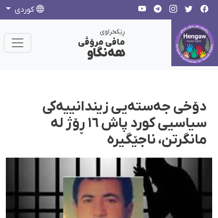
كوردی
ڕێکخراوی
مافی مرۆڤی
هەنگاو
دۆخی جەستەیی زیندانییەکی
سیاسیی کورد پاش ١٦ ڕۆژ لە
مانگرتن، ناجێگیرە