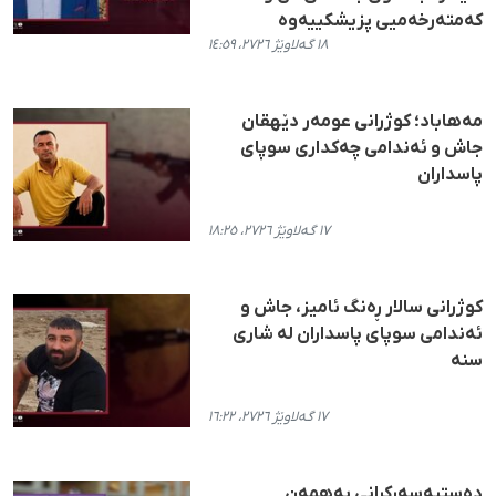
کەمتەرخەمیی پزیشکییەوە
١٨ گەلاوێژ ٢٧٢٦، ١٤:٥٩
مەهاباد؛ کوژرانی عومەر دێهقان
جاش و ئەندامی چەکداری سوپای
پاسداران
١٧ گەلاوێژ ٢٧٢٦، ١٨:٢٥
کوژرانی سالار ڕەنگ ئامیز، جاش و
ئەندامی سوپای پاسداران لە شاری
سنە
١٧ گەلاوێژ ٢٧٢٦، ١٦:٢٢
دەستبەسەرکرانی بەهمەن