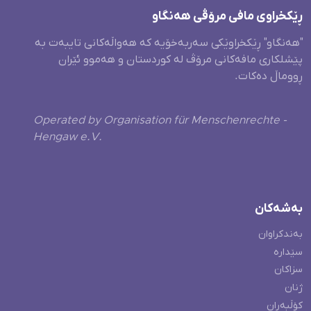
ڕێکخراوی مافی مرۆڤی هەنگاو
"هەنگاو" ڕێکخراوێکی سەربەخۆیە کە هەواڵەکانی تایبەت بە
پێشلکاری مافەکانی مرۆڤ لە کوردستان و هەموو ئێران
ڕووماڵ دەکات.
Operated by Organisation für Menschenrechte -
Hengaw e.V.
بەشەکان
بەندکراوان
سێدارە
سزاکان
ژنان
کۆڵبەران