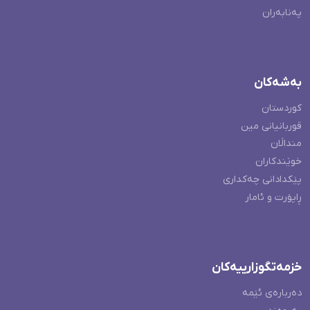
پەنابەران
بەشەکان
کوردستان
قوربانیانی مین
منداڵان
خوێندکاران
پێکدادانی چەکداری
ڕاپۆرت و ئامار
خزمەتگوزارییەکان
دەربارەی ئێمە