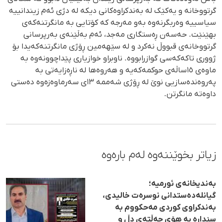
گرتووخانە و یەکێک لە بەندکراوەکانی دیکە لە دژی ئەم زیندانییە
سیاسییە وەربگرنەوە بەو مەرجە کە کۆتایی بە مانگرتنەکەی
بهێنێت. حەسەن ڕەستگاری مەجد، ئەم بەڵێنەی بەرپرسانی
گرتووخانەی قبووڵ نەکرد و لە سێهەمین ڕۆژی مانگرتنەکەیدا بۆ
ژووری تاکەکەسی گوازرابووە. ناوبراو خوازیاری پێداچوونەوە بە
ماوەی ١٥ساڵەی حوکمەکەیە و هەروەها لە ناڕەزایەتی بە
پەروەندەسازیی نوێ لە ڕۆژی شەممە ١٣ی سەرماوەزەوە دەستی
داوەتە مانگرتن.
زیاتر بخوێننەوە لەم بارەوە
بەندیخانەی ئورمیه؛
گیانلەدەستدانی نوسرەت خالیدی،
بەندکراوی کوردی مەحکووم بە
سێدارە بە هۆی جەڵتەی دڵ و