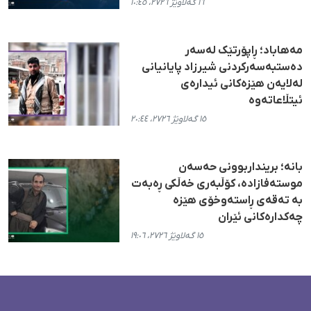
١٦ گەلاوێژ ٢٧٢٦، ١٠:٤٥
مەهاباد؛ ڕاپۆرتێک لەسەر
دەستبەسەرکردنی شیرزاد پایانیانی
لەلایەن هێزەکانی ئیدارەی
ئیتڵاعاتەوە
١٥ گەلاوێژ ٢٧٢٦، ٢٠:٤٤
بانە؛ برینداربوونی حەسەن
موستەفازادە، کۆڵبەری خەڵکی ڕەبەت
بە تەقەی ڕاستەوخۆی هێزە
چەکدارەکانی ئێران
١٥ گەلاوێژ ٢٧٢٦، ١٩:٠٦