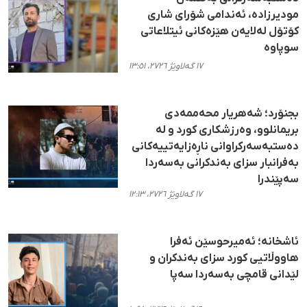
مودیرزادە، ئەندامی شۆرای شاری
کۆتۆل لەلایەن هێزەکانی ئیتلاعاتی
سوپاوە
١٧ گەلاوێژ ٢٧٢٦، ١٣:٥١
بجنۆرد؛ شەهریار محەممەدی
بریمانلوو، وەرزشکاری کورد و لە
دەستبەسەرکراوانی ناڕەزایەتییەکانی
بەفرانبار سزای بەندکرانی بەسەردا
سەپێندرا
١٧ گەلاوێژ ٢٧٢٦، ١٢:١٣
ئاشخانە؛ ئەمیرحوسێن ئەفرا
هاووڵاتیی کورد سزای بەندکران و
لێدانی قامچی بەسەردا سەپا