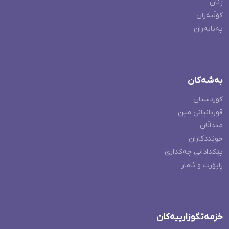
ژنان
کۆڵبەران
پەنابەران
بەشەکان
کوردستان
قوربانیانی مین
منداڵان
خوێندکاران
پێکدادانی چەکداری
ڕاپۆرت و ئامار
خزمەتگوزارییەکان