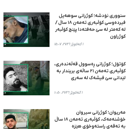
سنووری نۆدشە؛ کوژرانی سوھەیل
فیردەوسی کۆڵبەری تەمەن ١٨ ساڵ /
لە کەمتر لە سێ حەفتەدا پێنج کۆڵبەر
کوژراون
١ گەلاوێژ ٢٧٢٦، ١٥:٠٧
کۆتۆل؛ کوژرانی ڕەسوول قەڵەندەری،
کۆڵبەری تەمەن ٢١ ساڵەی بریندار به
لێدانی سێ فیشەک لە سەری
١ گەلاوێژ ٢٧٢٦، ١٠:٥٠
مەریوان؛ کوژرانی سیروان
خۆشنەمەک، کۆڵبەری تەمەن ۱۸ ساڵ
بە تەقەی ڕاستەوخۆی هێزە