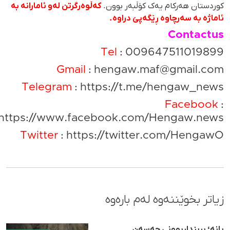
کوردستان هەرکام یەک کۆڵبەر بوون.
کەڵوەرگرتن لەو ئامارانە بە
ئاماژە بە سەرچاوە ڕێگەپێ دراوە.
Contactus
Tel
: 009647511019899
Gmail
:
hengaw.maf@gmail.com
Telegram
:
https://t.me/hengaw_news
Facebook
:
https://www.facebook.com/Hengaw.news/
Twitter
:
https://twitter.com/HengawO
زیاتر بخوێننەوە لەم بارەوە
بانە؛ برینداربوونی حەسەن