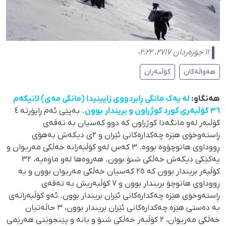
١١ جۆزەردان ٢٧١٧، ٠٢:٢٢
هەواڵەکان
کۆڵبەران
هەنگاو:
لە یەک مانگی ڕابردووی زایینیدا (مانگی مەی) لانیکەم
٣٦ کۆڵبەری کورد کوژراون و بریندار بوون.
بەپێی ئەم ڕاپۆرتە ٤
کۆڵبەر لەو مانگەدا کوژراون کە دوو کەسیان بە تەقەی
ڕاستەوخۆی هێزە چەکدارەکانی ئێران و ٢ی دیکەش بەهۆی
ڕووداوی هاتوچۆوە بووە. ٣ کەس لەو کۆڵبەرانە خەڵکی مەریوان و
یەکێکی دیکەش خەڵکی شنۆ بوون. هەروەها لەو ماوەیە، ٣٢
کۆڵبەر بریندار بوون کە ٢٥ کەسیان خەڵکی مەریوان بوون و بە
ڕووداوی هاتوچۆ بریندار بوون و ٧ کۆڵبەریش بە تەقەی
ڕاستەوخۆی هێزە چەکدارەکانی ئێران بریندار بوون. ئەو کۆڵبەرانەی
بە دەستی هێزە چەکدارەکانی ئێران بریندار بوون، ٣ حاڵەتیان
خەڵکی مەریوان، ٢ کۆڵبەر خەڵکی شنۆ و بانە و پێنجوێنی هەرێمی