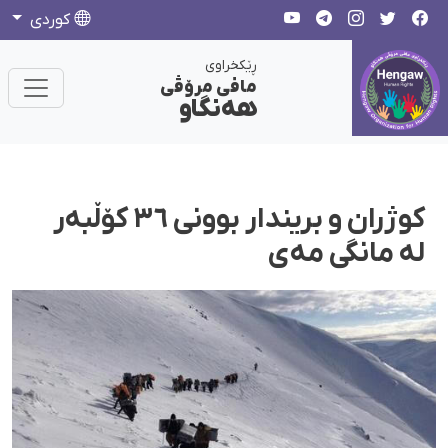
كوردی
ڕێکخراوی
مافی مرۆڤی
هەنگاو
کوژران و بریندار بوونی ٣٦ کۆڵبەر
لە مانگی مەی