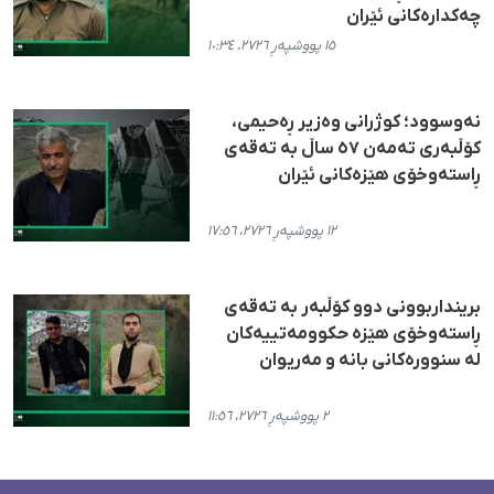
چەکدارەکانی ئێران
١٥ پووشپەڕ ٢٧٢٦، ١٠:٣٤
نەوسوود؛ کوژرانی وەزیر ڕەحیمی،
کۆڵبەری تەمەن ٥٧ ساڵ بە تەقەی
ڕاستەوخۆی هێزەکانی ئێران
١٢ پووشپەڕ ٢٧٢٦، ١٧:٥٦
برینداربوونی دوو کۆڵبەر بە تەقەی
ڕاستەوخۆی هێزە حکوومەتییەکان
لە سنوورەکانی بانە و مەریوان
٢ پووشپەڕ ٢٧٢٦، ١١:٥٦