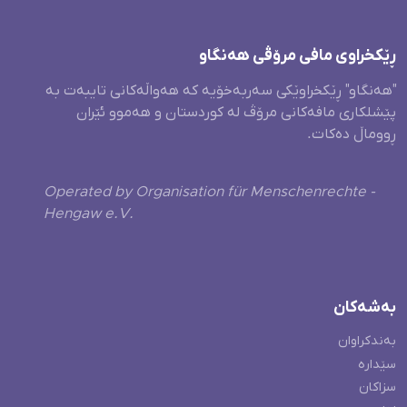
ڕێکخراوی مافی مرۆڤی هەنگاو
"هەنگاو" ڕێکخراوێکی سەربەخۆیە کە هەواڵەکانی تایبەت بە
پێشلکاری مافەکانی مرۆڤ لە کوردستان و هەموو ئێران
ڕووماڵ دەکات.
Operated by Organisation für Menschenrechte -
Hengaw e.V.
بەشەکان
بەندکراوان
سێدارە
سزاکان