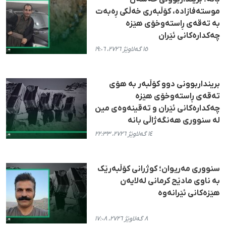
موستەفازادە، کۆڵبەری خەڵکی ڕەبەت
بە تەقەی ڕاستەوخۆی هێزە
چەکدارەکانی ئێران
١٥ گەلاوێژ ٢٧٢٦، ١٩:٠٦
برینداربوونی دوو کۆڵبەر بە هۆی
تەقەی ڕاستەوخۆی هێزە
چەکدارەکانی ئێران و تەقینەوەی مین
لە سنووری هەنگەژاڵی بانە
١٤ گەلاوێژ ٢٧٢٦، ٢٢:٣٣
سنووری مەریوان؛ کوژرانی کۆڵبەرێک
بە ناوی مادێح کرمانی لەلایەن
هێزەکانی ئێرانەوە
٨ گەلاوێژ ٢٧٢٦، ١٧:٠٨