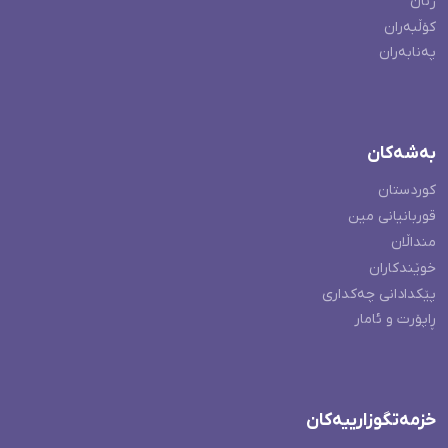
ژنان
کۆڵبەران
پەنابەران
بەشەکان
کوردستان
قوربانیانی مین
منداڵان
خوێندکاران
پێکدادانی چەکداری
ڕاپۆرت و ئامار
خزمەتگوزارییەکان