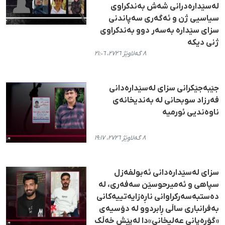
لەسێدارەدرانی شەش بەندکراوی
سیاسیی ژن و ئەگەری سەپاندنی
سزای سێدارە بەسەر دوو بەندکراوی
ژنی دیکە
٨ گەلاوێژ ٢٧٢٦، ٢١:٠٦
جێبەجێکرانی سزای لەسێدارەدانی
فەرزاد سوبحانی لە بەندیخانەی
ناوەندیی ئورمیە
٨ گەلاوێژ ٢٧٢٦، ١٩:١٧
سزای لەسێدارەدانی ئەبولفەزل
سپاهی و ئەمیرحوسێن سەفەری، لە
دەستبەسەرکراوانی ناڕەزایەتییەکانی
بەفرانباری ساڵی ڕابردوو لە دۆسیەی
«گۆڕەپانی عەلیخانی»دا لەپێش خەڵک