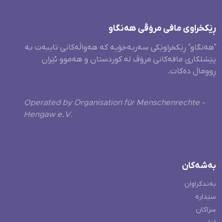
ڕێکخراوی مافی مرۆڤی هەنگاو
"هەنگاو" ڕێکخراوێکی سەربەخۆیە کە هەواڵەکانی تایبەت بە
پێشلکاری مافەکانی مرۆڤ لە کوردستان و هەموو ئێران
ڕووماڵ دەکات.
Operated by Organisation für Menschenrechte -
Hengaw e.V.
بەشەکان
بەندکراوان
سێدارە
سزاکان