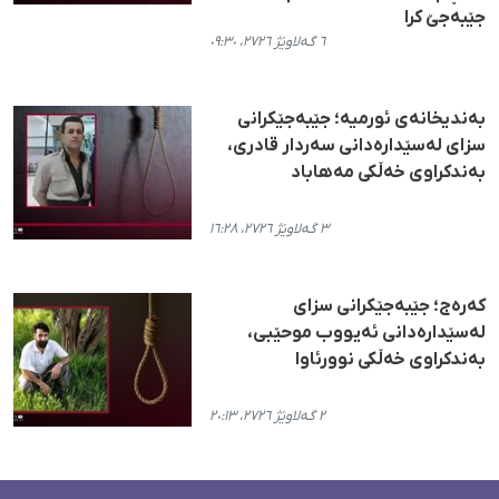
جێبەجێ کرا
٦ گەلاوێژ ٢٧٢٦، ٠٩:٣٠
بەندیخانەی ئورمیە؛ جێبەجێکرانی
سزای لەسێدارەدانی سەردار قادری،
بەندکراوی خەڵکی مەهاباد
٣ گەلاوێژ ٢٧٢٦، ١٦:٢٨
کەرەج؛ جێبەجێکرانی سزای
لەسێدارەدانی ئەیووب موحێبی،
بەندکراوی خەڵکی نوورئاوا
٢ گەلاوێژ ٢٧٢٦، ٢٠:١٣