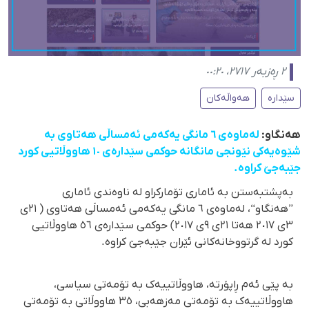
٢ ڕەزبەر ٢٧١٧، ٠٠:٢٠
سێدارە
هەواڵەکان
هەنگاو:
لەماوەی ٦ مانگی یەکەمی ئەمساڵی هەتاوی بە
شێوەیەکی نێونجی مانگانە حوکمی سێدارەی ١٠ هاووڵاتیی کورد
جێبەجێ کراوە.
بەپشتبەستن بە ئاماری تۆمارکراو لە ناوەندی ئاماری
”هەنگاو“، لەماوەی ٦ مانگی یەکەمی ئەمساڵی هەتاوی ( ٢١ی
٣ی ٢٠١٧ هەتا ٢١ی ٩ی ٢٠١٧) حوکمی سێدارەی ٥٦ هاووڵاتیی
کورد لە گرتووخانەکانی ئێران جێبەجێ کراوە.
بە پێی ئەم ڕاپۆرتە، هاووڵاتییەک بە تۆمەتی سیاسی،
هاووڵاتییەک بە تۆمەتی مەزهەبی، ٣٥ هاووڵاتی بە تۆمەتی