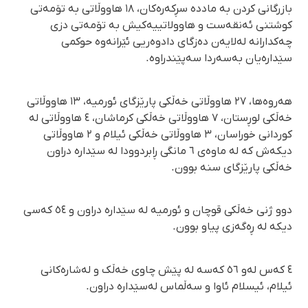
بازرگانی کردن بە ماددە سڕکەرەکان، ١٨ هاووڵاتی بە تۆمەتی
کوشتنی ئەنقەست و هاوولاتییەکیش بە تۆمەتی دزی
چەکدارانە لەلایەن دەزگای دادوەریی ئێرانەوە حوکمی
سێدارەیان بەسەردا سەپێندراوە.
هەروەها، ٢٧ هاووڵاتی خەڵکی پارێزگای ئورمیە، ١٣ هاووڵاتی
خەڵکی لوڕستان، ٧ هاووڵاتی خەڵکی کرماشان، ٤ هاووڵاتی لە
کوردانی خوراسان، ٣ هاووڵاتی خەڵکی ئیلام و ٢ هاووڵاتی
دیکەش کە لە ماوەی ٦ مانگی ڕابردوودا لە سێدارە دراون
خەڵکی پارێزگای سنە بوون.
دوو ژنی خەڵکی قوچان و ئورمیە لە سێدارە دراون و ٥٤ کەسی
دیکە لە ڕەگەزی پیاو بوون.
٤ کەس لەو ٥٦ کەسە لە پێش چاوی خەڵک و لەشارەکانی
ئیلام، ئیسلام ئاوا و سەڵماس لەسێدارە دراون.