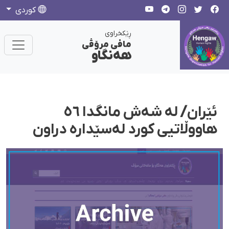
كوردی
ڕێکخراوی
مافی مرۆڤی
هەنگاو
ئێران/ لە شەش مانگدا ٥٦
هاووڵاتیی کورد لەسێدارە دراون