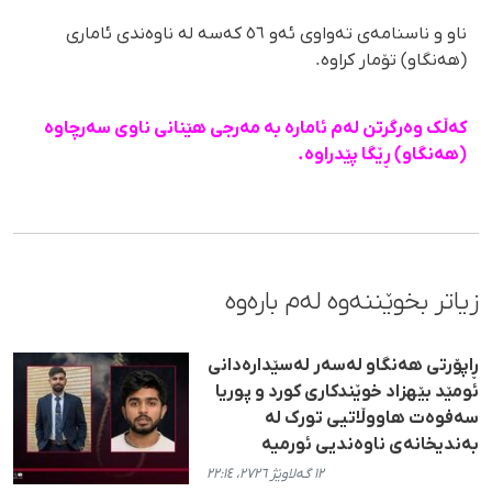
ناو و ناسنامەی تەواوی ئەو ٥٦ کەسە لە ناوەندی ئاماری
(هەنگاو) تۆمار کراوە.
کەڵک وەرگرتن لەم ئامارە بە مەرجی هێنانی ناوی سەرچاوە
(هەنگاو) ڕێگا پێدراوە.
زیاتر بخوێننەوە لەم بارەوە
ڕاپۆرتی هەنگاو لەسەر لەسێدارەدانی
ئومێد بێهزاد خوێندکاری کورد و پوریا
سەفوەت هاووڵاتیی تورک لە
بەندیخانەی ناوەندیی ئورمیە
١٢ گەلاوێژ ٢٧٢٦، ٢٢:١٤