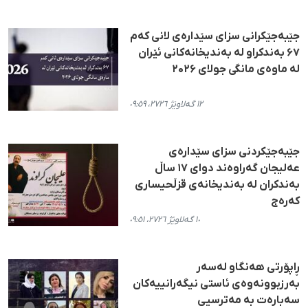
جێبەجێکرانی سزای سێدارەی لانی کەم
۶۷ بەندکراو لە بەندیخانەکانی ئێران
لە ماوەی مانگی جولای ۲۰۲۶
١٢ گەلاوێژ ٢٧٢٦، ٠٩:٥٩
جێبەجێکردنی سزای سێدارەی
عەلیجان گەراوەند دوای ۱۷ ساڵ
بەندکران لە بەندیخانەی قزڵحیساری
کەرەج
١٠ گەلاوێژ ٢٧٢٦، ٠٩:٥١
ڕاپۆرتی هەنگاو لەسەر
بەرزبوونەوەی ئاستی نیگەرانییەکان
سەبارەت بە مەترسیی