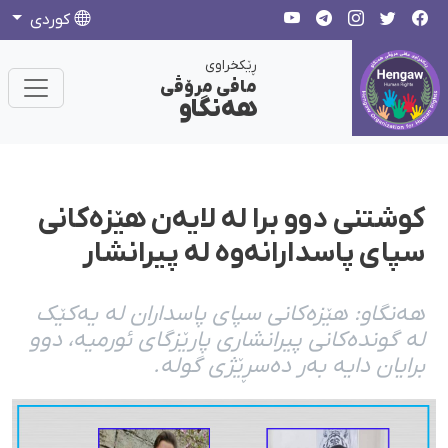
كوردی
ڕێکخراوی
مافی مرۆڤی
هەنگاو
کوشتنی دوو برا لە لایەن هێزەکانی
سپای پاسدارانەوە لە پیرانشار
هەنگاو: هێزەکانی سپای پاسداران لە یەکێک
لە گوندەکانی پیرانشاری پارێزگای ئورمیە، دوو
برایان دایە بەر دەسڕێژی گولە.