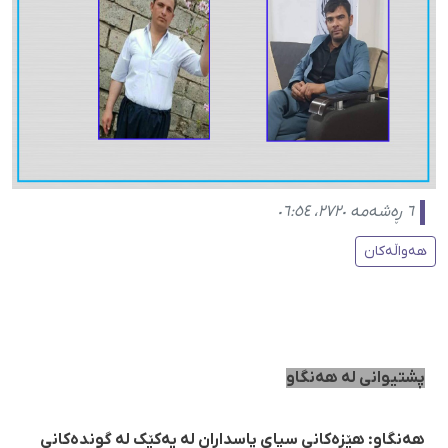
٦ ڕەشەمە ٢٧٢٠، ٠٦:٥٤
هەواڵەکان
پشتیوانی لە هەنگاو
هەنگاو: هێزەکانی سپای پاسداران لە یەکێک لە گوندەکانی