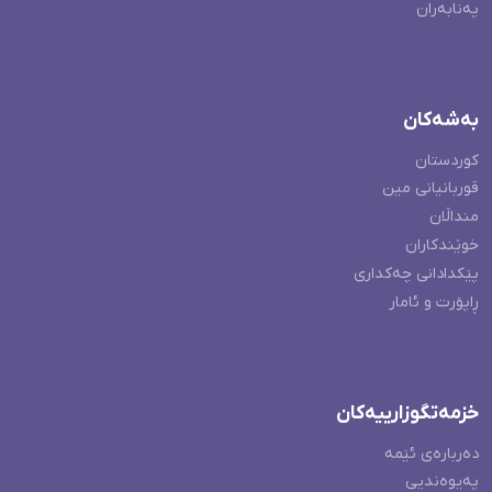
پەنابەران
بەشەکان
کوردستان
قوربانیانی مین
منداڵان
خوێندکاران
پێکدادانی چەکداری
ڕاپۆرت و ئامار
خزمەتگوزارییەکان
دەربارەی ئێمە
پەیوەندیی