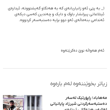
١_ بە پێی ئەو زانیاریانەی کە بە هەنگاو گەیشتووتە، ئیدارەی
ئیتلاعاتی پیرانشار باوک و دایک و چەندین کەسی دیکەی
ئەندامی بنەماڵەی ئەو دوو برایە دەستبەسەر کردووە.
ئەم هەواڵە نوێ دەکرێتەوە
زیاتر بخوێننەوە لەم بارەوە
مەهاباد؛ ڕاپۆرتێک لەسەر
دەستبەسەرکردنی شیرزاد پایانیانی
لەلایەن هێزەکانی ئیدارەی