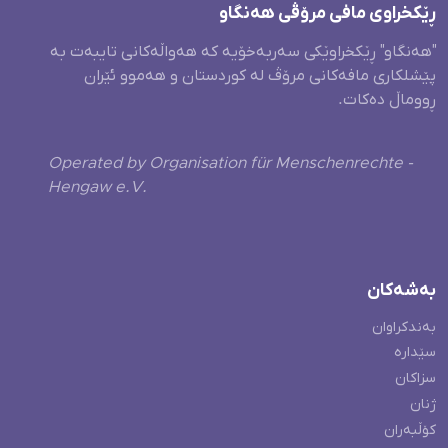
ڕێکخراوی مافی مرۆڤی هەنگاو
"هەنگاو" ڕێکخراوێکی سەربەخۆیە کە هەواڵەکانی تایبەت بە
پێشلکاری مافەکانی مرۆڤ لە کوردستان و هەموو ئێران
ڕووماڵ دەکات.
Operated by Organisation für Menschenrechte -
Hengaw e.V.
بەشەکان
بەندکراوان
سێدارە
سزاکان
ژنان
کۆڵبەران