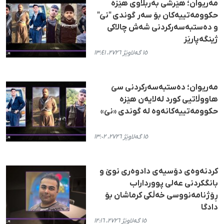
مەریوان؛ هێرشی بەربڵاوی هێزە
حکوومەتییەکان بۆ سەر گوندی "نێ"
و دەستبەسەرکردنی شەش چالاکی
ژینگەپارێز
١٥ گەلاوێژ ٢٧٢٦، ١٣:٤١
مەریوان؛ دەستبەسەرکردنی سێ
هاووڵاتیی کورد لەلایەن هێزە
حکوومەتییەکانەوە لە گوندی «نێ»
١٥ گەلاوێژ ٢٧٢٦، ١٣:٠٢
کردنەوەی دۆسیەی دادوەری نوێ و
بانگکردنی عەلی پوورداراب
ڕۆژنامەنووسی خەڵکی کرماشان بۆ
دادگا
١٥ گەلاوێژ ٢٧٢٦، ١٢:١٦