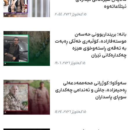
ئیتڵاعاتەوە
١٥ گەلاوێژ ٢٧٢٦، ٢٠:٤٤
بانە؛ برینداربوونی حەسەن
موستەفازادە، کۆڵبەری خەڵکی ڕەبەت
بە تەقەی ڕاستەوخۆی هێزە
چەکدارەکانی ئێران
١٥ گەلاوێژ ٢٧٢٦، ١٩:٠٦
سەوڵاوا؛ کوژرانی محەممەدعەلی
ڕەحیمزادە، جاش و ئەندامی چەکداری
سوپای پاسداران
١٥ گەلاوێژ ٢٧٢٦، ١٤:٢٤