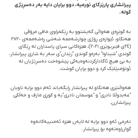
پیرانشاری پارێزگای ئورمیە، دوو برایان دایە بەر دەسڕێژی
گولە.
بە گوێڕەی هەواڵی گەیشتوو بە ڕێکخراوی مافی مرۆڤی
هەنگاو، ئێوارەی ڕۆژی چوارشەممە شەشی ڕەشەممەی ٢٧٢٠
(٢٤ی فێبریوێری ٢٠٢١)، هێزەکانی سپای پاسداران لە ڕێگای
گوندی "شیناوا" بەرەو گوندی "زێدان"ی سەر بە شاری پیرانشار،
بە بێ هیچ ئاگادارکردنەوەیەکی پێشوەخت دەسڕێژیان لە
ئوتۆمبێلێک کرد و دوو برایان کوشت.
هەواڵنێری هەنگاو لە پیرانشار ڕایگەیاند ئەم دوو برایە ناویان
"عەبدوڵلا نادری" و "عوسمان نادری"یە و کوڕی مارف و خەڵکی
پیرانشارن.
تەرمی ئەو دوو برایە لە لایەن هێزە ئەمنییەکانەوە
گوازراوەتەوە بۆ پیرانشار.