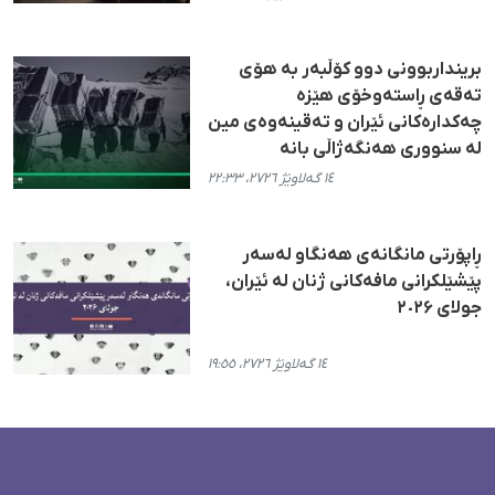
برینداربوونی دوو کۆڵبەر بە هۆی
تەقەی ڕاستەوخۆی هێزە
چەکدارەکانی ئێران و تەقینەوەی مین
لە سنووری هەنگەژاڵی بانە
١٤ گەلاوێژ ٢٧٢٦، ٢٢:٣٣
ڕاپۆرتی مانگانەی هەنگاو لەسەر
پێشێلکرانی مافەکانی ژنان لە ئێران،
جولای ٢٠٢۶
١٤ گەلاوێژ ٢٧٢٦، ١٩:٥٥