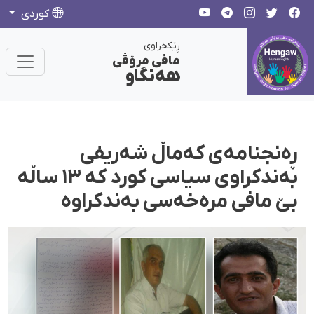
كوردی
ڕێکخراوی
مافی مرۆڤی
هەنگاو
ڕەنجنامەی کەماڵ شەریفی
بەندکراوی سیاسی کورد کە ١٣ ساڵە
بێ مافی مرەخەسی بەندکراوە