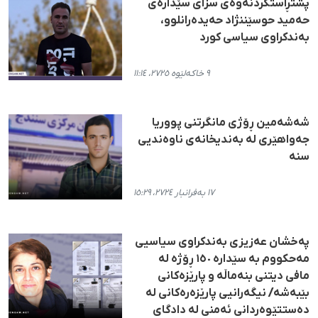
پشتڕاستکردنەوەی سزای سێدارەی
حەمید حوسێننژاد حەیدەرانلوو،
بەندکراوی سیاسی کورد
٩ خاکەلێوە ٢٧٢٥، ١١:١٤
شەشەمین ڕۆژی مانگرتنی پووریا
جەواهێری لە بەندیخانەی ناوەندیی
سنە
١٧ بەفرانبار ٢٧٢٤، ١٥:٢٩
پەخشان عەزیزی بەندکراوی سیاسیی
مەحکووم بە سێدارە ١٥٠ ڕۆژە لە
مافی دیتنی بنەماڵە و پارێزەکانی
بێبەشە/ نیگەرانیی پارێزەرەکانی لە
دەستتێوەردانی ئەمنی لە دادگای