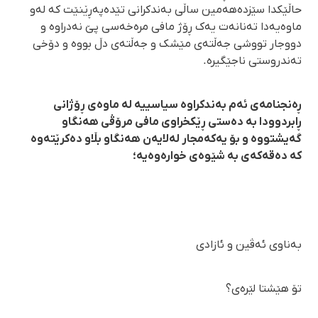
حاڵێکدا سێزدەهەمین ساڵی بەندکرانی تێدەپەڕێنێت کە لەو
ماوەیەدا تەنانەت یەک ڕۆژ مافی مرەخەسی پێ نەدراوە و
دووجار تووشی جەڵتەی مێشک و جەڵتەی دڵ بووە و دۆخی
تەندروستی ناجێگیرە.
ڕەنجنامەی ئەم بەندکراوە سیاسییە لە ماوەی ڕۆژانی
ڕابردوودا بە دەستی ڕێکخراوی مافی مرۆڤی هەنگاو
گەیشتووە و بۆ یەکەمجار لەلایەن هەنگاو بڵاو دەکرێتەوە
کە دەقەکەی بە شێوەی خوارەوەیە؛
بەناوی ئەڤین و ئازادی
تۆ هێشتا لێرەی؟