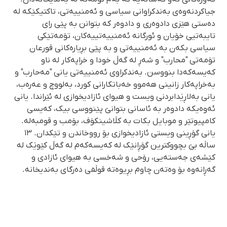
جیاکردنەوەی بەندکراوانی سیاسی و ئەمنییەتی، تاکتیکێکە لە
دەستی هێزی دادوەری و دادوەر کە بتوانن بە پێی رای
تایبەتیی خۆیان و ئورگانە ئەمنییەتییەکان، تۆمەتێکی
سیاسی بکەن بە ئەمنییەتی و بە پێی بڕیارەکانی قورعان
تۆمەتی "محارب" و شەڕ لە گەڵ خودا و خراپەکار لە ناو
کەیسەکەدا بنووسن. بەندکراوی ئەمنییەتی یانی "مەحارب" و
بەخراپەکار زانینی هەموو خەباتکارانی کورد، بەلووچ و عەرەب،
یانی بەلاڕێدابردنی ویست و هیوای ئازادیخوازی لە ئێراندا. یانی
ئەوەیکە دادوەر بە ئاسانی بتوانێ پێنووسی بیک، کەیسی
کامپیوتێر و موبایل بکات بە کڵاشینکۆف، بۆمب و قومبەلە.
یانی گۆڕینی ویستی ئازادیخوازی بۆ رووخاندن و تێکدان. ١٣
ساڵە بێ بچووکترین گۆڕانێک لە کەیسەکەم لە گەڵ کێوێک لە
کێشەی جەستەیی، رۆحی و شەخسی بە هیوای ئازادی و
گەڕانەوە بۆ وەتەن چاوم بڕیوەتە قوڵفی دەرگای بەندیخانە.