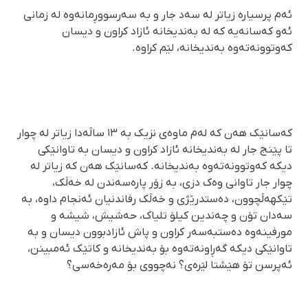
ئەم پرسیارە زیاتر لە سەد جار و بە سەرسووڕمانەوە لە زمانی
ئەو کەسانەیە کە لە بەندیخانە ئازاد کراون و دیسان
کەوتوونەتەوە بەندیخانە، لێم کراوە.
کەسانێک هەن کە لەم ماوەی نزیک بە ١٣ ساڵەدا زیاتر لە چوار
تا پێنج جار لە بەندیخانە ئازاد کراون و دیسان بە تاوانێکی
دیکە کەوتوونەتەوە بەندیخانە. کەسانێک هەن کە زیاتر لە
چوار جار تاوانی وەک دزی، بە زۆر پارەسەندن لە خەڵک،
تێکهەڵچوون، دەستدرێژی و خەڵک رفاندنیان ئەنجام داوە، بە
سەدان تۆن و چەندین کیلۆ تلیاک، حەشیش، شیشە و
مورفینەوە دەستبەسەر کراون و پاش ئازادبوون دیسان و بە
تاوانێکی دیکە گەڕاونەتەوە بۆ بەندیخانە و کاتێک ئەمبینن،
ئەپرسن تۆ هێشتا لێرەی؟ نەچووی بۆ مەرەخەسی؟