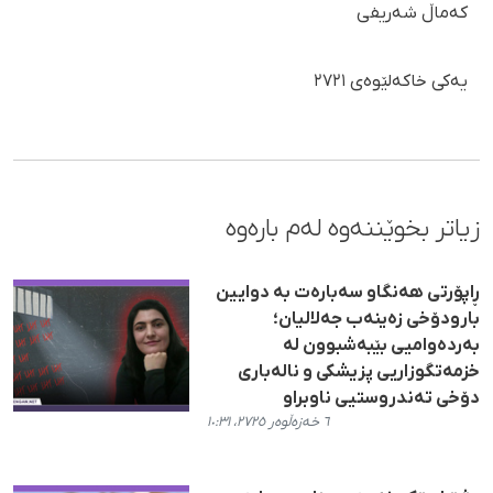
کەماڵ شەریفی
یەکی خاکەلێوەی ٢٧٢١
زیاتر بخوێننەوە لەم بارەوە
ڕاپۆرتی هەنگاو سەبارەت بە دوایین
بارودۆخی زەینەب جەلالیان؛
بەردەوامیی بێبەشبوون لە
خزمەتگوزاریی پزیشکی و نالەباری
دۆخی تەندروستیی ناوبراو
٦ خەزەڵوەر ٢٧٢٥، ١٠:٣١