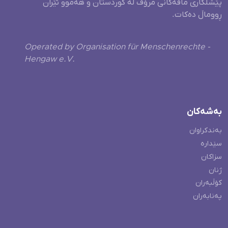
پێشلکاری مافەکانی مرۆڤ لە کوردستان و هەموو ئێران
ڕووماڵ دەکات.
Operated by Organisation für Menschenrechte -
Hengaw e.V.
بەشەکان
بەندکراوان
سێدارە
سزاکان
ژنان
کۆڵبەران
پەنابەران