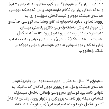
دادوەریی پارێزگای هورموزگان و کوردستان، بەڵام پاش هەوڵ
و تەقەلایەکی زۆر بێ ئاکام ماوەتەوە. پاش ئەوەیکە تووشی
جەڵتەی مێشک بووم و ئێستاکەش شوێنەواری بە
روومەتمەوە دیارە، ئەمجارە لە ١٢ی رەشەمە، تووشی جەڵتەی
دڵ بووم کە پاش نەشتەرگەریی ئانژیوپلاستی دیسان
گەڕامەوە بۆ ئەو بەندە و بۆ ئەو ژوورە. ١٣ ساڵە لە گەڵ
نەخۆشیی هەرسەک( گوارشی) و خواردنی خراپی بەندیخانە و
ژیان لە گەڵ تووشبوانی مادەی هۆشبەر و بۆنی دووکەڵی
تلیاک راهاتووم.
سەرەڕای ١٣ ساڵ بەندکران، دوورخستنەوە، بێ چاوپێکەوتن،
جەڵتەی مێشک و دڵ، هاوژووری بوون لەگەڵ کەسانێک بە
تاوانی ئاسایی، گوشاری دەروونیی راهاتن لەگەڵ هێندێک
کێشەی دیکە زۆر تاقەت پڕووکێن و دژوار بووە. راهاتن لە گەڵ
"شەڕ لەگەڵ خودا و پێغەمبەرەکەی" (موحاربە)، هەر ئەم