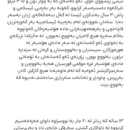
ئیشی پێشووی خۆی. ئەو کەسەی کە بە چوار تۆن و ٣٦٥ کیلۆ
تلیاکەوە دەستبەسەر کرابوو، کەوتە بەر بەزەیی ئیسلامی و
پاش ٣ ساڵ بەندکران ئێستا لە گەڵ بنەماڵەکەی ژیان بەسەر
دەبا. سەدان نموونەی لەم بەزەییە ئیسلامییە بەر گەورەترین
قاچاخچی و بەرهەمهێنەرانی مادە هۆشبەرەکان کەوتووە
بەڵام سەیرە هیچ کامیان بەلووچ نەبوون. لە حاڵێکدا نزیکەی
بە تەواوی ئەو کەسانەی لە سەر مادەی هۆشبەر لە
هورموزگان، سیستیان و بەلووچستان و کرمان لە سێدارە
دراون، بەلووچ بوون. زۆربەی ئەو کەسانەش بە تۆمەتی
مادەی هۆشبەر لێرە حوکمی قورسیان هەیە بەلووچن و
سەرنجراکێشتر ئەوەیە کە لەم ماوەیەدا هیچ کارگێر، کادر،
بەرپرس، چاودێر و تەنانەت سەربازی سادەشم نەدیوە کە
بەلووچ بێت.
١٣ ساڵە کە زیاتر لە ٢٠ جار بە نووسراوە داوای مەرەخەسیم
کردووە لە داواکاری گشتی، سەرۆکی خانەی داد و بەرپرسانی