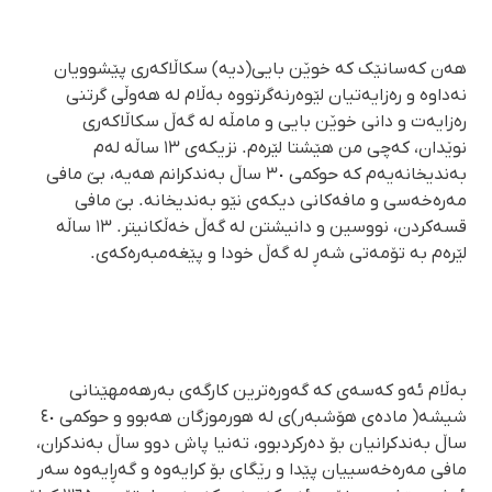
هەن کەسانێک کە خوێن بایی(دیە) سکاڵاکەری پێشوویان
نەداوە و رەزایەتیان لێوەرنەگرتووە بەڵام لە هەوڵی گرتنی
رەزایەت و دانی خوێن بایی و مامڵە لە گەڵ سکاڵاکەری
نوێدان، کەچی من هێشتا لێرەم. نزیکەی ١٣ ساڵە لەم
بەندیخانەیەم کە حوکمی ٣٠ ساڵ بەندکرانم هەیە، بێ مافی
مەرەخەسی و مافەکانی دیکەی نێو بەندیخانە. بێ مافی
قسەکردن، نووسین و دانیشتن لە گەڵ خەڵکانیتر. ١٣ ساڵە
لێرەم بە تۆمەتی شەڕ لە گەڵ خودا و پێغەمبەرەکەی.
بەڵام ئەو کەسەی کە گەورەترین کارگەی بەرهەمهێنانی
شیشە( مادەی هۆشبەر)ی لە هورموزگان هەبوو و حوکمی ٤٠
ساڵ بەندکرانیان بۆ دەرکردبوو، تەنیا پاش دوو ساڵ بەندکران،
مافی مەرەخەسییان پێدا و رێگای بۆ کرایەوە و گەڕایەوە سەر