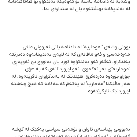
وشەیە لە دادنامە بەسە بۆ ئەوەیکە بەندکراو بۆ هەتاهەتایە
لە بەندیخانە بهێڵێتەوە یان لە سێدارەی بدا.
بوونی وشەی " موحاربە" لە دادنامە یانی نەبوونی مافی
مەرەخەسی و ئەو مافانەی کە لە لایەن بەندیخانەوە دەدرێتە
بەندکراو. ئەگەر ئەو بەندکراوە کورد یان بەلووچ بێ ئەوپەڕی
"موحاربە"ی بەر ئەکەوێ. ئەو لێبوردنانەی کە بە هۆی
جۆراوجۆرەوە دەردەکرێ، هێندێک لە بەندکراوان ناگرێتەوە. لە
هەر حاڵێکدا "مەحارب" لە یەکەم کەسەکانە کە هیچ چەشنە
لێبوردنێک نایگرێتەوە.
نەبوونی پێناسەی تاوان و تۆمەتی سیاسی یەکێک لە کێشە
گەورەکانی ئەو کەسانەیە کە بەم تۆمەتە لە بەندیخانەدان.