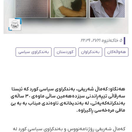
٥ خاکەلێوە ٢٧٢١، ٢٢:٢٩
هەواڵەکان
بەندکراوان
کوردستان
بەندکراوی سیاسی
هەنگاو: کەماڵ شەریفی، بەندکراوی سیاسی کورد کە ئێستا
سەرقاڵی تێپەڕاندنی سێزدەهەمین ساڵی ماوەی ٣٠ ساڵەی
بەندکرانەکەیەتی، لە بەندیخانەی ناوەندی میناب بە بە بێ
مافی مرەخەسی ڕاگیراوە.
کەماڵ شەریفی ڕۆژنامەنووس و بەندکراوی سیاسی کورد لە