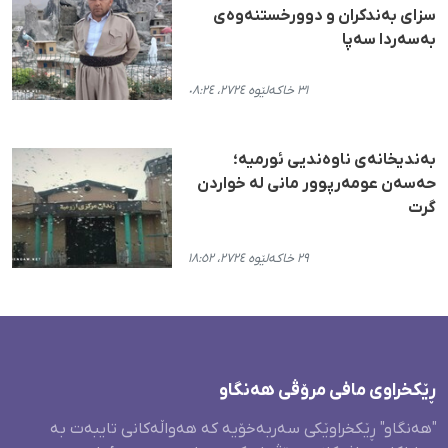
سزای بەندکران و دوورخستنەوەی
بەسەردا سەپا
٣١ خاکەلێوە ٢٧٢٤، ٠٨:٢٤
بەندیخانەی ناوەندیی ئورمیە؛
حەسەن عومەرپوور مانی لە خواردن
گرت
٢٩ خاکەلێوە ٢٧٢٤، ١٨:٥٢
ڕێکخراوی مافی مرۆڤی هەنگاو
"هەنگاو" ڕێکخراوێکی سەربەخۆیە کە هەواڵەکانی تایبەت بە