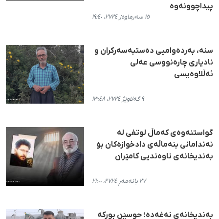
پیداچوونەوە
١٥ سەرماوەز ٢٧٢٤، ١٩:٤٠
سنە، بەردەوامیی دەستبەسەرکران و
نادیاری چارەنووسی عەلی
ئەڵلاوەیسی
٩ گەلاوێژ ٢٧٢٤، ١٣:٤٨
گواستنەوەی کەماڵ لوتفی لە
ئەندامانی بنەماڵەی دادخوازەکان بۆ
بەندیخانەی ناوەندیی کامێران
٢٧ بانەمەڕ ٢٧٢٤، ٢١:٠٠
بەندیخانەی نەغەدە؛ حوسێن بورکە