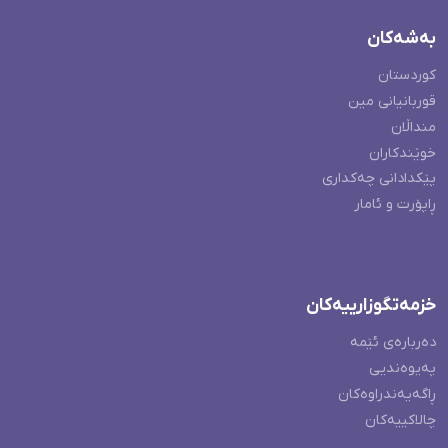
بەشەکان
کوردستان
قوربانیانی مین
منداڵان
خوێندکاران
پێکدادانی چەکداری
ڕاپۆرت و ئامار
خزمەتگوزارییەکان
دەربارەی ئێمە
پەیوەندیی
ڕاگەیەندراوەکان
چالاکییەکان