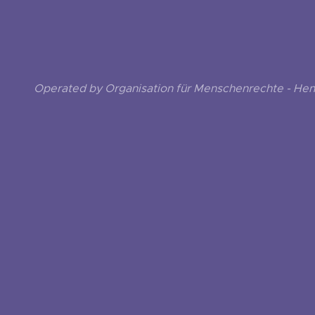
Operated by Organisation für Menschenrechte - He