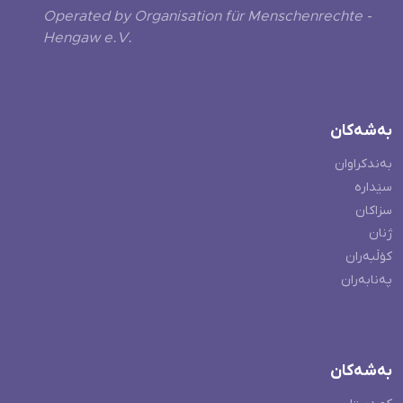
Operated by Organisation für Menschenrechte -
Hengaw e.V.
بەشەکان
بەندکراوان
سێدارە
سزاکان
ژنان
کۆڵبەران
پەنابەران
بەشەکان