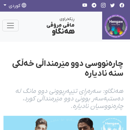
كوردی
ڕێکخراوی
مافی مرۆڤی
هەنگاو
چارەنووسی دوو مێرمنداڵی خەڵکی
سنە نادیارە
هەنگاو: سەرەڕای تێپەڕبوونی دوو مانگ لە
دەستبەسەر بوونی دوو مێرمنداڵی کورد،
چارەنووسیان نادیارە.