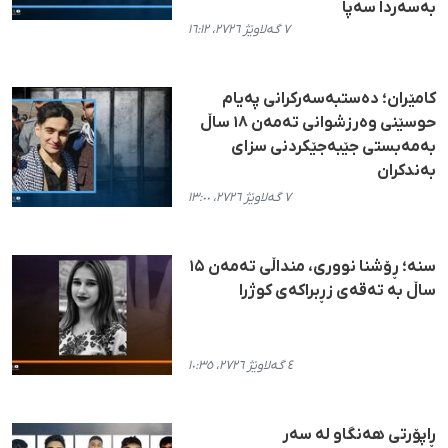
بەسەردا سەپا
٧ گەلاوێژ ٢٧٢٦، ١٦:١٢
کامێران؛ دەستبەسەرکرانی پەیام
حوسێنی وەرزشوانی تەمەن ۱۸ ساڵ
بەمەبستی جێبەجێکردنی سزای
بەندکران
٧ گەلاوێژ ٢٧٢٦، ١٣:٠٠
سنە؛ ڕۆشنا نووری، منداڵی تەمەن ۱۵
ساڵ بە تەقەی زڕبراکەی کوژرا
٤ گەلاوێژ ٢٧٢٦، ١٠:٣٥
ڕاپۆرتی هەنگاو لە سەر