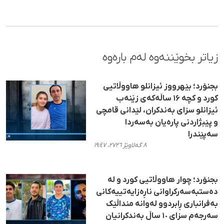
زیاتر بخوێننەوە لەم بارەوە
بجنۆرد؛ بێهرووز ئیزانلو هاووڵاتیی
کورد و کچە ۱۶ ساڵەکەی زێنەب
ئیزانلو سزای بەندکران، لێدانی قامچی
و پێبژاردنی پارەیان بەسەردا
سەپێندرا
٨ گەلاوێژ ٢٧٢٦، ١٩:٤٧
بجنۆرد؛ چوار هاووڵاتیی کورد و لە
دەستبەسەرکراوانی ناڕەزایەتییەکانی
بەفرانباری ڕابردوو لەوانە منداڵێک
سەرجەم سزای ١٠ ساڵ بەندکرانیان