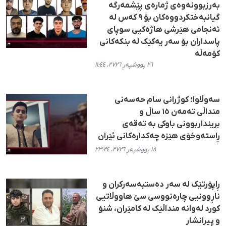
بەرزبوونەوەی ژمارەی پێشمەرگە
گیانبەختکردووەکان بۆ ٩ کەس لە
ئەنجامی هێرشی هاژەکیی سوپای
پاسداران بۆ سەر یەکێک لە بنکەکانی
کۆمەڵە
٢٦ پووشپەڕ ٢٧٢٦، ١١:٤٤
سەوڵاوا؛ کوژرانی سام حەسەنی
منداڵی تەمەن ١٥ ساڵ و
برینداربوونی باوکی بە تەقەی
ڕاستەوخۆی هێزه چەکدارەکانی ئێران
١٨ پووشپەڕ ٢٧٢٦، ٢٣:٢٤
ڕاپۆرتێک لە سەر دەستبەسەرکران و
ناڕوونیی چارەنووسی سێ هاووڵاتیی
کورد لەوانە منداڵێک لە کامێران، شنۆ
و پیرانشار