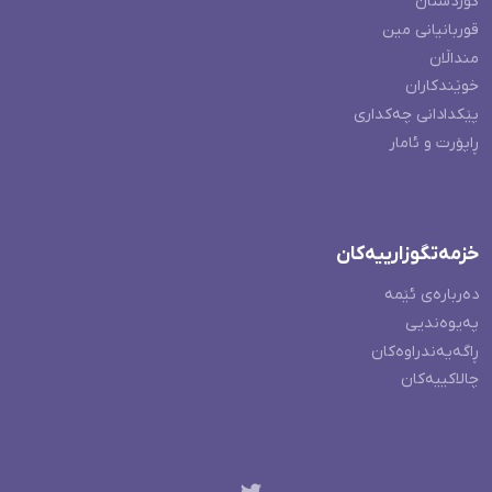
کوردستان
قوربانیانی مین
منداڵان
خوێندکاران
پێکدادانی چەکداری
ڕاپۆرت و ئامار
خزمەتگوزارییەکان
دەربارەی ئێمە
پەیوەندیی
ڕاگەیەندراوەکان
چالاکییەکان