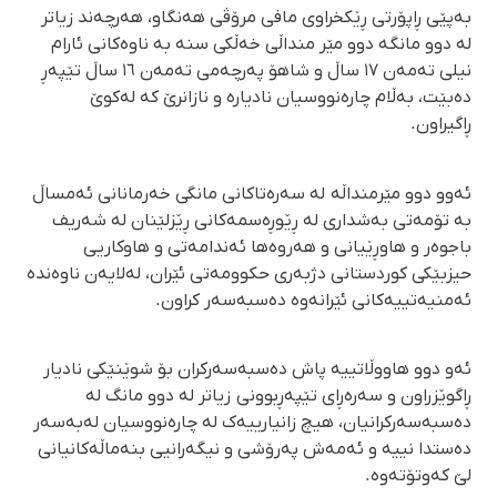
بەپێی ڕاپۆرتی ڕێکخراوی مافی مرۆڤی هەنگاو، هەرچەند زیاتر
لە دوو مانگە دوو مێر منداڵی خەڵکی سنە بە ناوەکانی ئارام
نیلی تەمەن ١٧ ساڵ و شاهۆ پەرچەمی تەمەن ١٦ ساڵ تێپەڕ
دەبێت، بەڵام چارەنووسیان نادیارە و نازانرێ کە لەکوێ
ڕاگیراون.
ئەوو دوو مێرمنداڵە لە سەرەتاکانی مانگی خەرمانانی ئەمساڵ
بە تۆمەتی بەشداری لە ڕێوڕەسمەکانی ڕێزلێنان لە شەریف
باجوەر و هاوڕێیانی و هەروەها ئەندامەتی و هاوکاریی
حیزبێکی کوردستانی دژبەری حکوومەتی ئێران، لەلایەن ناوەندە
ئەمنیەتییەکانی ئێرانەوە دەسبەسەر کراون.
ئەو دوو هاووڵاتییە پاش دەسبەسەرکران بۆ شوێنێکی نادیار
ڕاگوێزراون و سەرەڕای تێپەڕبوونی زیاتر لە دوو مانگ لە
دەسبەسەرکرانیان، هیچ زانیارییەک لە چارەنووسیان لەبەسەر
دەستدا نییە و ئەمەش پەرۆشی و نیگەرانیی بنەماڵەکانیانی
لێ کەوتۆتەوە.