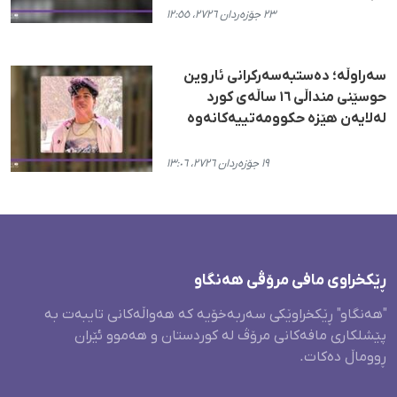
٢٣ جۆزەردان ٢٧٢٦، ١٢:٥٥
سەراوڵە؛ دەستبەسەرکرانی ئاروین
حوسێنی منداڵی ١٦ ساڵەی کورد
لەلایەن هێزە حکوومەتییەکانەوە
١٩ جۆزەردان ٢٧٢٦، ١٣:٠٦
ڕێکخراوی مافی مرۆڤی هەنگاو
"هەنگاو" ڕێکخراوێکی سەربەخۆیە کە هەواڵەکانی تایبەت بە
پێشلکاری مافەکانی مرۆڤ لە کوردستان و هەموو ئێران
ڕووماڵ دەکات.