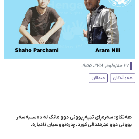
٢٧ خەزەڵوەر ٢٧١٨، ٠٩:٥٥
هەواڵەکان
منداڵان
هەنگاو: سەرەڕای تێپەڕبوونی دوو مانگ لە دەستبەسەر
بوونی دوو مێرمنداڵی کورد، چارەنووسیان نادیارە.