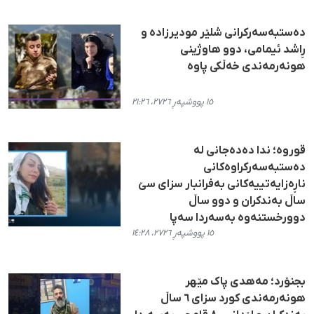
دەستبەسەرکرانی شلێر مودیرزادە و
ڕاشد ئیمامی، دوو هاوژینی
هونەرمەندی خەڵکی پاوە
١٥ پووشپەڕ ٢٧٢٦، ٢١:٢٦
قوروە؛ ندا دەدەجانی لە
دەستبەسەرکراوەکانی
ناڕەزایەتییەکانی بەفرانبار سزای سێ
ساڵ بەندکران و دوو ساڵ
دوورخستنەوە بەسەردا سەپا
١٥ پووشپەڕ ٢٧٢٦، ١٤:٢٨
بجنۆرد؛ مەهدی پاک مێهر
هونەرمەندی کورد سزای ٦ ساڵ