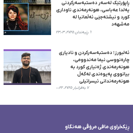
ڕاپۆرتێک لەسەر دەستبەسەرکردنی
یەلدا عەباسی، هونەرمەندی ناوداری
کورد و نیشتەجێی ئەڵمانیا لە
مەشهەد
٦ ڕێبەندان ٢٧٢٥، ٢٣:٠٣
ئەلبورز؛ دەستبەسەرکردن و نادیاری
چارەنووسی نیما مەندوومی،
هونەرمەندی ژەنیاری کورد بە
بیانووی پەیوەندی لەگەڵ
هونەرمەندانی ئیسرائیلی
٧ بەفرانبار ٢٧٢٥، ٠٠:٢٢
ڕێکخراوی مافی مرۆڤی هەنگاو