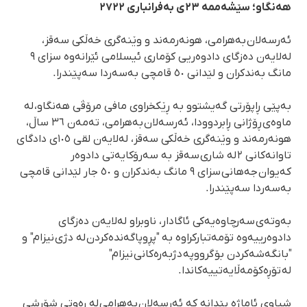
هەنگاو؛ سێشەممە ٢٣ی بەفرانباری ٢٧٢٢
ئەرسەلان بەهرامی، هونەرمەند و وێنەگری خەڵکی سەقز،
لەلایەن دەزگای دادوەریی کۆماری ئیسلامی ئێرانەوە سزای ٩
مانگ بەندکران و لێدانی ٥٠ قامچی بەسەردا سەپێندرا.
بەپێی ڕاپۆرتی گەیشتوو بە ڕێکخراوی مافی مرۆڤی هەنگاو، لە
ماوەی ڕۆژانی ڕابردوودا، ئەرسەلان بەهرامی، تەمەن ٣٦ ساڵ،
هونەرمەند و وێنەگری خەڵکی سەقز، لەلایەن لقی ١٠٥ی دادگای
تاوانەکانی ٢ لە شاری سەقز بە سەرۆکایەتی دادوەر
کەیوان جەهانی سزای ٩ مانگ بەندکران و ٥٠ جار لێدانی قامچی
بەسەردا سەپێندرا.
بەوتەی سەرچاوەیەکی ئاگادار، ناوبراو لەلایەن دەزگای
دادوەرییەوە تۆمەتبارکراوە بە "پڕوپاگەندەکردن لە دژی نیزام" و
"بانگەشەکردن بۆ گرووپە دژبەرەکانی نیزام"
لە تۆڕەکۆمەڵایەتییەکاندا.
شیاوی ئاماژە پێدانە کە ئەرسەلان بەهرامی لە ڕەوتی شۆڕشی