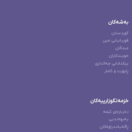
بەشەکان
کوردستان
قوربانیانی مین
منداڵان
خوێندکاران
پێکدادانی چەکداری
ڕاپۆرت و ئامار
خزمەتگوزارییەکان
دەربارەی ئێمە
پەیوەندیی
ڕاگەیەندراوەکان