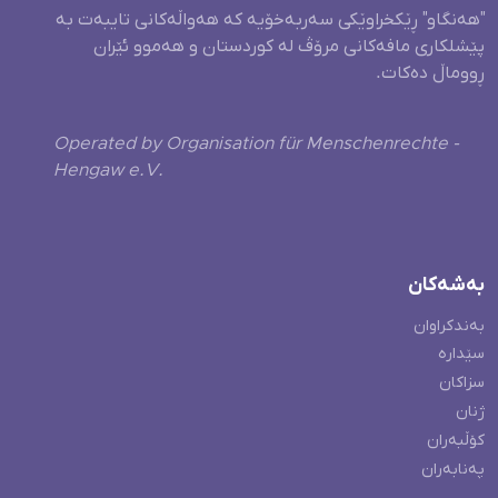
"هەنگاو" ڕێکخراوێکی سەربەخۆیە کە هەواڵەکانی تایبەت بە
پێشلکاری مافەکانی مرۆڤ لە کوردستان و هەموو ئێران
ڕووماڵ دەکات.
Operated by Organisation für Menschenrechte -
Hengaw e.V.
بەشەکان
بەندکراوان
سێدارە
سزاکان
ژنان
کۆڵبەران
پەنابەران