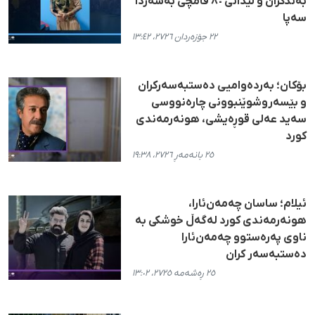
بەندکران و لێدانی ٨٠ قامچی بەسەردا
سەپا
٢٢ جۆزەردان ٢٧٢٦، ١٣:٤٢
بۆکان؛ بەردەوامیی دەستبەسەرکران
و بێسەروشوێنبوونی چارەنووسی
سەید عەلی قوڕەیشی، هونەرمەندی
کورد
٢٥ بانەمەڕ ٢٧٢٦، ١٩:٣٨
ئیلام؛ ساسان چەمەن‌ئارا،
هونەرمەندی کورد لەگەڵ خوشکی بە
ناوی پەرەستوو چەمەن‌ئارا
دەستبەسەر کران
٢٥ ڕەشەمە ٢٧٢٥، ١٣:٠٢