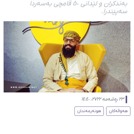
بەندکران و لێدانی ٥٠ قامچی بەسەردا
سەپێندرا.
٢٣ ڕەشەمە ٢٧٢٢، ١٤:٤٠
هەواڵەکان
هونەرمەندان