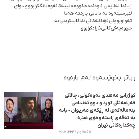
ژیاندا لەلایەن ناوەندە حکوومەتییەکانەوە بانگکرابوو و دوای
لێپرسینەوە بە دانانی بارمتە هەتا
تەواوبوونی قۆناغەکانی دادگاییکردنی بە
شێوەیەکی کاتی ئازادکرابوو.
زیاتر بخوێننەوە لەم بارەوە
کوژرانی مەهدی تەوەکولی، چالاکی
فەرهەنگی کورد و دوو ئەندامی
بنەماڵەکەی لە ڕێگەی مەریوان - بانه
بە تەقەی ڕاستەوخۆی هێزە
چەکدارەکانی ئێران
٥ گەلاوێژ ٢٧٢٦، ١٨:٠٧