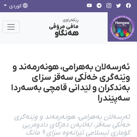
كوردی
ڕێکخراوی
مافی مرۆڤی
هەنگاو
ئەرسەلان بەهرامی، هونەرمەند و
وێنەگری خەڵکی سەقز سزای
بەندکران و لێدانی قامچی بەسەردا
سەپێندرا
ئەرسەلان بەهرامی، هونەرمەند و وێنەگری
خەڵکی سەقز، لەلایەن دەزگای دادوەریی
کۆماری ئیسلامی ئێرانەوە سزای ٩ مانگ