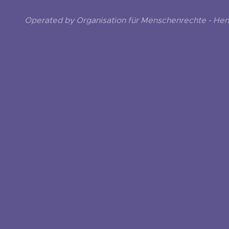
Operated by Organisation für Menschenrechte - He